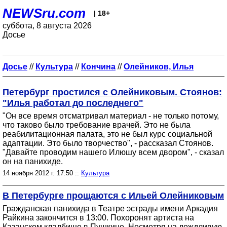
NEWSru.com
| 18+
суббота, 8 августа 2026
Досье
Досье
//
Культура
//
Кончина
//
Олейников, Илья
Петербург простился с Олейниковым. Стоянов:
"Илья работал до последнего"
"Он все время отсматривал материал - не только потому,
что таково было требование врачей. Это не была
реабилитационная палата, это не был курс социальной
адаптации. Это было творчество", - рассказал Стоянов.
"Давайте проводим нашего Илюшу всем двором", - сказал
он на панихиде.
14 ноября 2012 г. 17:50 ::
Культура
В Петербурге прощаются с Ильей Олейниковым
Гражданская панихида в Театре эстрады имени Аркадия
Райкина закончится в 13:00. Похоронят артиста на
Казанском кладбище в Пушкине. Несмотря на дождливую