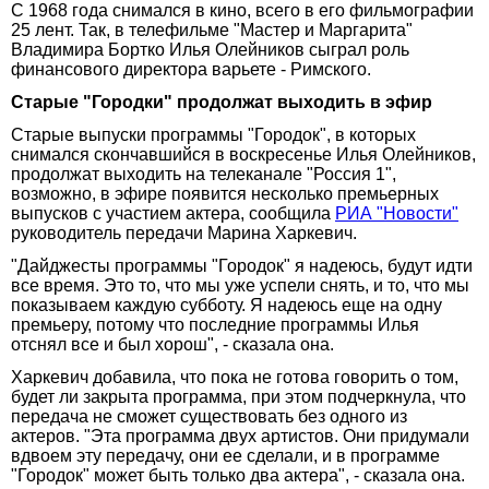
С 1968 года снимался в кино, всего в его фильмографии
25 лент. Так, в телефильме "Мастер и Маргарита"
Владимира Бортко Илья Олейников сыграл роль
финансового директора варьете - Римского.
Старые "Городки" продолжат выходить в эфир
Старые выпуски программы "Городок", в которых
снимался скончавшийся в воскресенье Илья Олейников,
продолжат выходить на телеканале "Россия 1",
возможно, в эфире появится несколько премьерных
выпусков с участием актера, сообщила
РИА "Новости"
руководитель передачи Марина Харкевич.
"Дайджесты программы "Городок" я надеюсь, будут идти
все время. Это то, что мы уже успели снять, и то, что мы
показываем каждую субботу. Я надеюсь еще на одну
премьеру, потому что последние программы Илья
отснял все и был хорош", - сказала она.
Харкевич добавила, что пока не готова говорить о том,
будет ли закрыта программа, при этом подчеркнула, что
передача не сможет существовать без одного из
актеров. "Эта программа двух артистов. Они придумали
вдвоем эту передачу, они ее сделали, и в программе
"Городок" может быть только два актера", - сказала она.