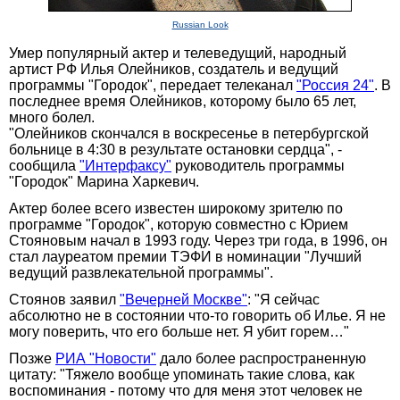
Russian Look
Умер популярный актер и телеведущий, народный
артист РФ Илья Олейников, создатель и ведущий
программы "Городок", передает телеканал
"Россия 24"
. В
последнее время Олейников, которому было 65 лет,
много болел.
"Олейников скончался в воскресенье в петербургской
больнице в 4:30 в результате остановки сердца", -
сообщила
"Интерфаксу"
руководитель программы
"Городок" Марина Харкевич.
Актер более всего известен широкому зрителю по
программе "Городок", которую совместно с Юрием
Стояновым начал в 1993 году. Через три года, в 1996, он
стал лауреатом премии ТЭФИ в номинации "Лучший
ведущий развлекательной программы".
Стоянов заявил
"Вечерней Москве"
: "Я сейчас
абсолютно не в состоянии что-то говорить об Илье. Я не
могу поверить, что его больше нет. Я убит горем…"
Позже
РИА "Новости"
дало более распространенную
цитату: "Тяжело вообще упоминать такие слова, как
воспоминания - потому что для меня этот человек не