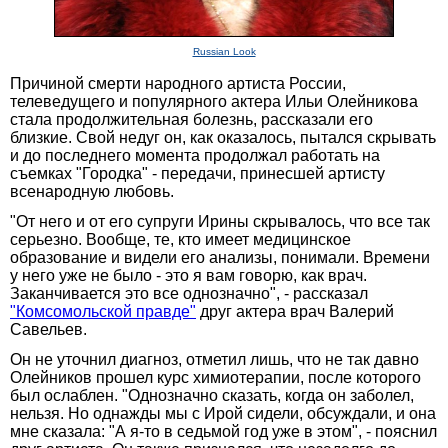
Russian Look
Причиной смерти народного артиста России,
телеведущего и популярного актера Ильи Олейникова
стала продолжительная болезнь, рассказали его
близкие. Свой недуг он, как оказалось, пытался скрывать
и до последнего момента продолжал работать на
съемках "Городка" - передачи, принесшей артисту
всенародную любовь.
"От него и от его супруги Ирины скрывалось, что все так
серьезно. Вообще, те, кто имеет медицинское
образование и видели его анализы, понимали. Времени
у него уже не было - это я вам говорю, как врач.
Заканчивается это все однозначно", - рассказал
"Комсомольской правде"
друг актера врач Валерий
Савельев.
Он не уточнил диагноз, отметил лишь, что не так давно
Олейников прошел курс химиотерапии, после которого
был ослаблен. "Однозначно сказать, когда он заболел,
нельзя. Но однажды мы с Ирой сидели, обсуждали, и она
мне сказала: "А я-то в седьмой год уже в этом", - пояснил