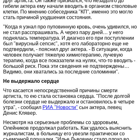
друг артиста. Он также признался, что незадолго до
гибели актера ему начали вводить в организм стволовые
клетки. По мнению собеседника "КП", именно это могло
стать причиной ухудшения состояния.
"Когда я узнал про пуповинную кровь, очень удивился, но
не стал расспрашивать. А через пару дней… у него
поднялась температура. И диагноз его при поступлении
был "вирусный сепсис", хотя его лабораторно еще не
подтвердили, - пояснил друг актера. - В ситуации, когда
человек получает тяжелую химиотерапию, лучевую
терапию, когда все показатели на нулях, что-то вводить -
большой риск. Пока эти сведения не подтверждены…
Видимо, они хватались за последние соломинки".
Не выдержало сердце
Что касается непосредственной причины смерти
артиста, то ею стала остановка сердца. "После долгой
болезни сердце не выдержало и остановилось в четыре
утра", - сообщил
РИА "Новости"
сын актера, певец
Денис Клявер.
Несмотря на серьезные проблемы со здоровьем,
Олейников продолжал работать. Как удалось выяснить
журналистам, в больницу его увезли практически со
съемочной площадки. "Илье Львовичу стало плохо во