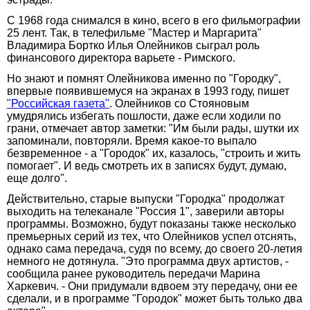
С 1968 года снимался в кино, всего в его фильмографии
25 лент. Так, в телефильме "Мастер и Маргарита"
Владимира Бортко Илья Олейников сыграл роль
финансового директора варьете - Римского.
Но знают и помнят Олейникова именно по "Городку",
впервые появившемуся на экранах в 1993 году, пишет
"Российская газета"
. Олейников со Стояновым
умудрялись избегать пошлости, даже если ходили по
грани, отмечает автор заметки: "Им были рады, шутки их
запоминали, повторяли. Время какое-то выпало
безвременное - а "Городок" их, казалось, "строить и жить
помогает". И ведь смотреть их в записях будут, думаю,
еще долго".
Действительно, старые выпуски "Городка" продолжат
выходить на телеканале "Россия 1", заверили авторы
программы. Возможно, будут показаны также несколько
премьерных серий из тех, что Олейников успел отснять,
однако сама передача, судя по всему, до своего 20-летия
немного не дотянула. "Это программа двух артистов, -
сообщила ранее руководитель передачи Марина
Харкевич. - Они придумали вдвоем эту передачу, они ее
сделали, и в программе "Городок" может быть только два