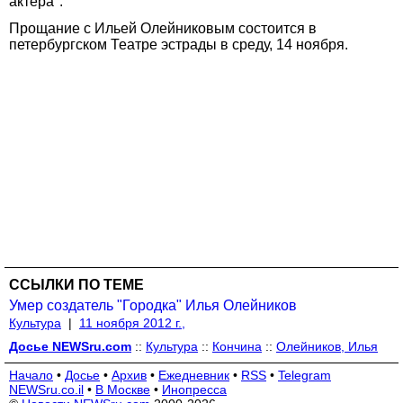
актера".
Прощание с Ильей Олейниковым состоится в
петербургском Театре эстрады в среду, 14 ноября.
ССЫЛКИ ПО ТЕМЕ
Умер создатель "Городка" Илья Олейников
Культура
|
11 ноября 2012 г.,
Досье NEWSru.com
::
Культура
::
Кончина
::
Олейников, Илья
Начало
•
Досье
•
Архив
•
Ежедневник
•
RSS
•
Telegram
NEWSru.co.il
•
В Москве
•
Инопресса