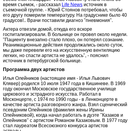
время съемок, - рассказал
Life News
источник в
съемочной группе. - Юрий Стоянов потребовал, чтобы
его другу померили температуру. На градуснике было 40
градусов!.. Врачи поставили диагноз "пневмония".
Актера отвезли домой, откуда его вскоре
госпитализировали. В больнице он провел около недели.
"Пациенту внезапно стало плохо, он потерял сознание.
Реанимационные действия продолжались около суток,
мы даже перевели его на искусственную вентиляцию
легких, но спасти артиста не удалось", - пояснил
источник в петербургской больнице.
Программа двух артистов
Илья Олейников (настоящее имя - Илья Львович
Клявер) родился 10 июля 1947 года в Кишиневе. В 1969
году окончил Московское государственное училище
циркового и эстрадного искусства. Работал в
Москонцерте, с 1974 по 1990 годы - в Ленконцерте в
качестве артиста разговорного жанра. Взял сценический
псевдоним Олейников (фамилия жены Ирины
Олейниковой), когда начал работать в дуэте "Казаков и
Олейников" с артистом Романом Казаковым. В 1977 году
стал лауреатом Всесоюзного конкурса артистов
эстрады.