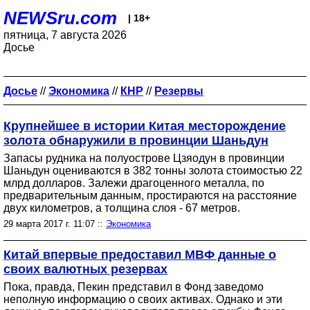
NEWSru.com
| 18+
пятница, 7 августа 2026
Досье
Досье
//
Экономика
//
КНР
//
Резервы
Крупнейшее в истории Китая месторождение
золота обнаружили в провинции Шаньдун
Запасы рудника на полуострове Цзяодун в провинции
Шаньдун оцениваются в 382 тонны золота стоимостью 22
млрд долларов. Залежи драгоценного металла, по
предварительным данным, простираются на расстояние
двух километров, а толщина слоя - 67 метров.
29 марта 2017 г. 11:07 ::
Экономика
Китай впервые предоставил МВФ данные о
своих валютных резервах
Пока, правда, Пекин представил в Фонд заведомо
неполную информацию о своих активах. Однако и эти