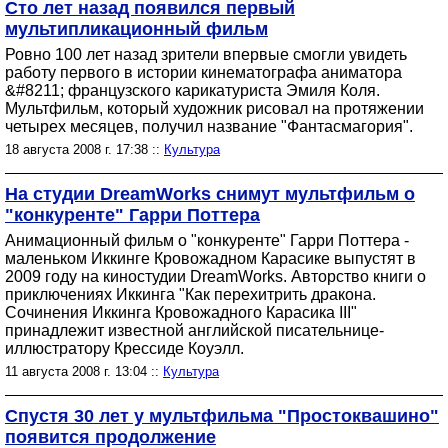
Сто лет назад появился первый
мультипликационный фильм
Ровно 100 лет назад зрители впервые смогли увидеть
работу первого в истории кинематографа аниматора
&#8211; французского карикатуриста Эмиля Коля.
Мультфильм, который художник рисовал на протяжении
четырех месяцев, получил название "Фантасмагория".
18 августа 2008 г. 17:38 ::
Культура
На студии DreamWorks снимут мультфильм о
"конкуренте" Гарри Поттера
Анимационный фильм о "конкуренте" Гарри Поттера -
маленьком Иккинге Кровожадном Карасике выпустят в
2009 году на киностудии DreamWorks. Авторство книги о
приключениях Иккинга "Как перехитрить дракона.
Сочинения Иккинга Кровожадного Карасика III"
принадлежит известной английской писательнице-
иллюстратору Крессиде Коуэлл.
11 августа 2008 г. 13:04 ::
Культура
Спустя 30 лет у мультфильма "Простоквашино"
появится продолжение