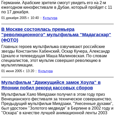
Германии. Арабские зрители смогут увидеть его на 2-м
ежегодном кинофестивале в Дубае, который пройдет с 11
по 17 декабря.
01 декабря 2005 г. 10:40 ::
Культура
В Москве состоялась премьера
"революционного" мультфильма "Мадагаскар"
(ФОТО)
Главных героев мультфильма озвучивают российские
звезды Константин Хабенский, Оскар Кучера, Александр
Цекало и телеведущая Маша Малиновская. По словам
специалистов, этот мультик совершил революцию в
мультипликации.
01 июня 2005 г. 13:20 ::
Культура
Мультфильм "Движущийся замок Хоула" в
Японии побил рекорд кассовых сборов
Мультфильм Хаяо Миядзаки получил в этом году приз
Венецианского фестиваля за техническое совершенство.
Предыдущий мультфильм Миядзаки, "Унесенные духами",
был удостоен "Золотого медведя" в Берлине в 2002 году и
"Оскара" в качестве лучшей анимационной ленты 2003