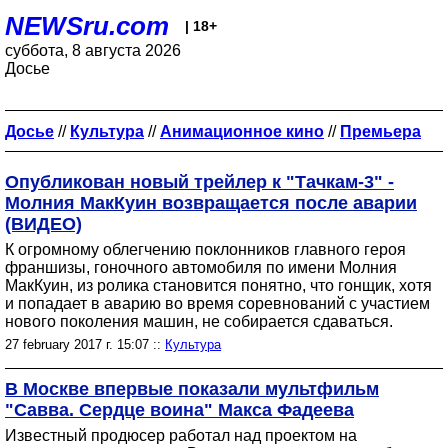
NEWSru.com
| 18+
суббота, 8 августа 2026
Досье
Досье
//
Культура
//
Анимационное кино
//
Премьера
Опубликован новый трейлер к "Тачкам-3" -
Молния МакКуин возвращается после аварии
(ВИДЕО)
К огромному облегчению поклонников главного героя
франшизы, гоночного автомобиля по имени Молния
МакКуин, из ролика становится понятно, что гонщик, хотя
и попадает в аварию во время соревнований с участием
нового поколения машин, не собирается сдаваться.
27 february 2017 г. 15:07 ::
Культура
В Москве впервые показали мультфильм
"Савва. Сердце воина" Макса Фадеева
Известный продюсер работал над проектом на