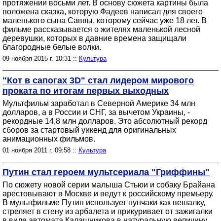
протяжении восьми лет. В основу сюжета картины была
положена сказка, которую Фадеев написал для своего
маленького сына Саввы, которому сейчас уже 18 лет. В
фильме рассказывается о жителях маленькой лесной
деревушки, которых в давние времена защищали
благородные белые волки.
09 ноября 2015 г. 10:31 ::
Культура
"Кот в сапогах 3D" стал лидером мирового
проката по итогам первых выходных
Мультфильм заработал в Северной Америке 34 млн
долларов, а в России и СНГ, за вычетом Украины, -
рекордные 14,8 млн долларов. Это абсолютный рекорд
сборов за стартовый уикенд для оригинальных
анимационных фильмов.
01 ноября 2011 г. 09:58 ::
Культура
Путин стал героем мультсериала "Гриффины"
По сюжету новой серии малыша Стьюи и собаку Брайана
арестовывают в Москве и ведут к российскому премьеру.
В мультфильме Путин использует нунчаки как вешалку,
стреляет в стену из арбалета и прикуривает от зажигалки
в виде автомата Калашникова в натуральную величину.