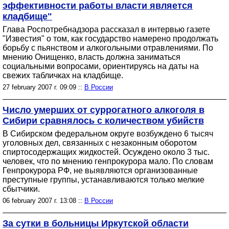
эффективности работы власти является
кладбище"
Глава Роспотребнадзора рассказал в интервью газете
"Известия" о том, как государство намерено продолжать
борьбу с пьянством и алкогольными отравлениями. По
мнению Онищенко, власть должна заниматься
социальными вопросами, ориентируясь на даты на
свежих табличках на кладбище.
27 february 2007 г. 09:09 ::
В России
Число умерших от суррогатного алкоголя в
Сибири сравнялось с количеством убийств
В Сибирском федеральном округе возбуждено 6 тысяч
уголовных дел, связанных с незаконным оборотом
спиртосодержащих жидкостей. Осуждено около 3 тыс.
человек, что по мнению генпрокурора мало. По словам
Генпрокурора РФ, не выявляются организованные
преступные группы, устанавливаются только мелкие
сбытчики.
06 february 2007 г. 13:08 ::
В России
За сутки в больницы Иркутской области