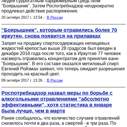
людей суррогатным парфюмерным средством
"Боярышник". Затем Роспотребнадзор неоднократно
продлевал действие распоряжения.
20 октября 2017 г. 13:54 ::
В России
"Боярышник", которым отравились более 70
иркутян, снова появится на прилавках
Запрет на продажу спиртосодержащих непищевых
жидкостей крепостью выше 28 градусов был введен в
декабре 2016 года после того, как в Иркутске 77 человек
насмерть отравились концентратом для принятия ванн
"Боярышник". В его составе оказался метиловый спирт.
Евгений Ройзман заявил, что теперь ожидает разрешения
проходить на красный цвет.
09 октября 2017 г. 13:26 ::
В России
Роспотребнадзор назвал меры по борьбе с
алкогольными отравлениями "абсолютно
эффективными", хотя статистика в январе
была лучше, чем в марте
Ранее сообщалось, что количество случаев отравлений
снизилось почти в два раза, а смертей - в три раза. По