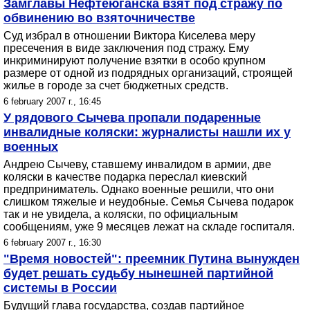
Замглавы Нефтеюганска взят под стражу по
обвинению во взяточничестве
Суд избрал в отношении Виктора Киселева меру
пресечения в виде заключения под стражу. Ему
инкриминируют получение взятки в особо крупном
размере от одной из подрядных организаций, строящей
жилье в городе за счет бюджетных средств.
6 february 2007 г., 16:45
У рядового Сычева пропали подаренные
инвалидные коляски: журналисты нашли их у
военных
Андрею Сычеву, ставшему инвалидом в армии, две
коляски в качестве подарка переслал киевский
предприниматель. Однако военные решили, что они
слишком тяжелые и неудобные. Семья Сычева подарок
так и не увидела, а коляски, по официальным
сообщениям, уже 9 месяцев лежат на складе госпиталя.
6 february 2007 г., 16:30
"Время новостей": преемник Путина вынужден
будет решать судьбу нынешней партийной
системы в России
Будущий глава государства, создав партийное