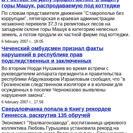
горы Машук, распродаваемую под коттеджи
По словам представителя движения "Ставрополье без
коррупции", пятигорская и краевая администрации
незаконно перевели 37,3 га реликтовых лесов на
западном склоне горы Машук в категорию нелесных
земель, а потом продали их частной фирме под коттеджи.
6 february 2007 г., 18:05
Чеченский омбудсмен признал факты
нарушений в республике прав
подследственных и заключенных
Во вторник Норди Нухажиев во время встречи с
руководителем аппарата президента и правительства
республики Абдулкахиром Израиловым сообщил, что "в
Грозненском следственном изоляторе и в колонии для
осужденных в поселке Чернокозово выявлены
нарушения закона".
6 february 2007 г., 17:58
Свердловчанка попала в Книгу рекордов
Гиннесса, раскрутив 135 обручей
Экономист "Уралвагонзавода", воспитанница циркового
коллектива Любовь Гурышева установила рекорд на