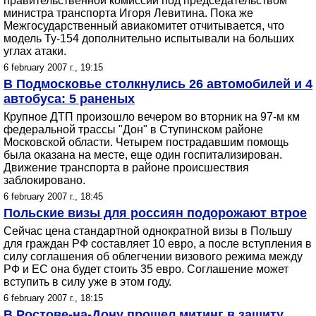
правительственной комиссии под председательством
министра транспорта Игоря Левитина. Пока же
Межгосударственный авиакомитет отчитывается, что
модель Ту-154 дополнительно испытывали на больших
углах атаки.
6 february 2007 г., 19:15
В Подмосковье столкнулись 26 автомобилей и 4
автобуса: 5 раненых
Крупное ДТП произошло вечером во вторник на 97-м км
федеральной трассы "Дон" в Ступинском районе
Московской области. Четырем пострадавшим помощь
была оказана на месте, еще один госпитализирован.
Движение транспорта в районе происшествия
заблокировано.
6 february 2007 г., 18:45
Польские визы для россиян подорожают втрое
Сейчас цена стандартной однократной визы в Польшу
для граждан РФ составляет 10 евро, а после вступления в
силу соглашения об облегчении визового режима между
РФ и ЕС она будет стоить 35 евро. Соглашение может
вступить в силу уже в этом году.
6 february 2007 г., 18:15
В Ростове-на-Дону прошел митинг в защиту