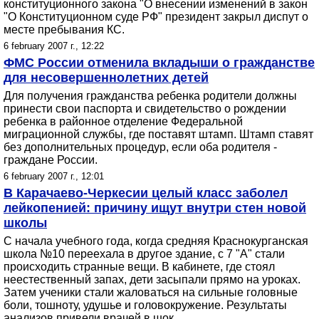
конституционного закона "О внесении изменений в закон
"О Конституционном суде РФ" президент закрыл диспут о
месте пребывания КС.
6 february 2007 г., 12:22
ФМС России отменила вкладыши о гражданстве
для несовершеннолетних детей
Для получения гражданства ребенка родители должны
принести свои паспорта и свидетельство о рождении
ребенка в районное отделение Федеральной
миграционной службы, где поставят штамп. Штамп ставят
без дополнительных процедур, если оба родителя -
граждане России.
6 february 2007 г., 12:01
В Карачаево-Черкесии целый класс заболел
лейкопенией: причину ищут внутри стен новой
школы
С начала учебного года, когда средняя Краснокурганская
школа №10 переехала в другое здание, с 7 "А" стали
происходить странные вещи. В кабинете, где стоял
неестественный запах, дети засыпали прямо на уроках.
Затем ученики стали жаловаться на сильные головные
боли, тошноту, удушье и головокружение. Результаты
анализов привели врачей в шок.