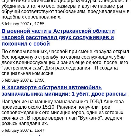
сцене нижнетагильского Дворца культуры. Специалисты
убедились в то, что вес, размеры и другие параметры
обручей соответствуют требованиям, предъявляемым в
подобных соревнованиях.
6 february 2007 г., 17:55
В военной части в Астраханской области
часовой расстрелял двух сослуживцев и
покончил с собой
По словам военных, часовой при смене караула открыл
беспорядочную стрельбу по своим сослуживцам, убив
двоих военнослужащих и ранив еще одного, после чего
"застрелился сам". Для расследования ЧП создана
специальная комиссия.
6 february 2007 г., 17:50
В Хасавюрте обстрелян автомобиль
замначальника милиции: 1 убит, двое ранены
Нападение на машину замначальника ГОВД Ашикова
произошло около 15:10. Ранения получили трое
сопровождавших его милиционеров, один из которых
скончался. В городе введен план "Вулкан-5", ведется
розыск нападавших.
6 february 2007 г., 16:47