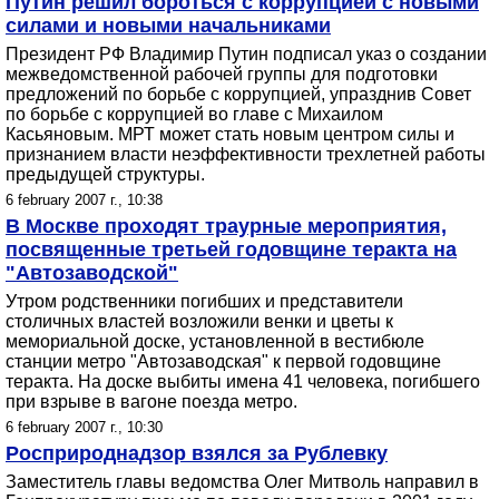
Путин решил бороться с коррупцией с новыми
силами и новыми начальниками
Президент РФ Владимир Путин подписал указ о создании
межведомственной рабочей группы для подготовки
предложений по борьбе с коррупцией, упразднив Совет
по борьбе с коррупцией во главе с Михаилом
Касьяновым. МРТ может стать новым центром силы и
признанием власти неэффективности трехлетней работы
предыдущей структуры.
6 february 2007 г., 10:38
В Москве проходят траурные мероприятия,
посвященные третьей годовщине теракта на
"Автозаводской"
Утром родственники погибших и представители
столичных властей возложили венки и цветы к
мемориальной доске, установленной в вестибюле
станции метро "Автозаводская" к первой годовщине
теракта. На доске выбиты имена 41 человека, погибшего
при взрыве в вагоне поезда метро.
6 february 2007 г., 10:30
Росприроднадзор взялся за Рублевку
Заместитель главы ведомства Олег Митволь направил в