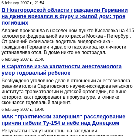
6 february 2007 г., 21:54
В Новгородской области гражданин Германии
на джипе врезался в фуру и жилой дом: трое
погибших
Авария произошла в населенном пункте Киселевка на 415
километре федеральной автотрассы Москва - Петербург.
От ранений скончались водитель внедорожника -
гражданин Германии и два его пассажира, их личности
устанавливаются. В доме никто не пострадал.
6 february 2007 г., 21:40
В Саратове из-за халатности анестезиолога
умер годовалый ребенок
Возбуждено уголовное дело в отношении анестезиолога-
реаниматолога Саратовского научно-исследовательского
института травматологии и детской ортопедии, по вине
которого, как подозревают в прокуратуре, в клинике
скончался годовалый пациент.
6 february 2007 г., 19:40
МАК "практически завершил" расследование
причин гибели Ту-154 в небе над Донецком
Результаты станут известны на заседании