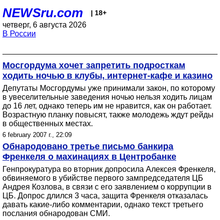
NEWSru.com
| 18+
четверг, 6 августа 2026
В России
Мосгордума хочет запретить подросткам
ходить ночью в клубы, интернет-кафе и казино
Депутаты Мосгордумы уже принимали закон, по которому
в увеселительные заведения ночью нельзя ходить лицам
до 16 лет, однако теперь им не нравится, как он работает.
Возрастную планку повысят, также молодежь ждут рейды
в общественных местах.
6 february 2007 г., 22:09
Обнародовано третье письмо банкира
Френкеля о махинациях в Центробанке
Генпрокуратура во вторник допросила Алексея Френкеля,
обвиняемого в убийстве первого зампредседателя ЦБ
Андрея Козлова, в связи с его заявлением о коррупции в
ЦБ. Допрос длился 3 часа, защита Френкеля отказалась
давать какие-либо комментарии, однако текст третьего
послания обнародован СМИ.