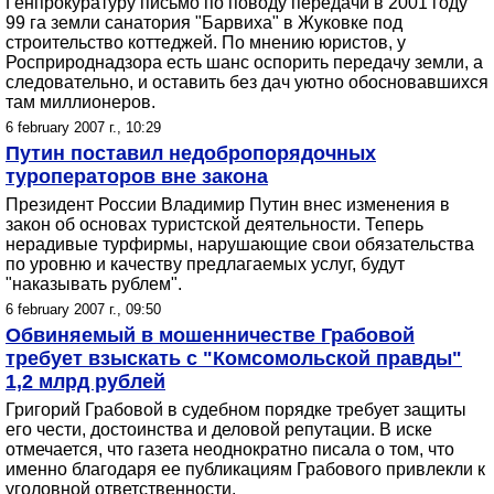
Генпрокуратуру письмо по поводу передачи в 2001 году
99 га земли санатория "Барвиха" в Жуковке под
строительство коттеджей. По мнению юристов, у
Росприроднадзора есть шанс оспорить передачу земли, а
следовательно, и оставить без дач уютно обосновавшихся
там миллионеров.
6 february 2007 г., 10:29
Путин поставил недобропорядочных
туроператоров вне закона
Президент России Владимир Путин внес изменения в
закон об основах туристской деятельности. Теперь
нерадивые турфирмы, нарушающие свои обязательства
по уровню и качеству предлагаемых услуг, будут
"наказывать рублем".
6 february 2007 г., 09:50
Обвиняемый в мошенничестве Грабовой
требует взыскать с "Комсомольской правды"
1,2 млрд рублей
Григорий Грабовой в судебном порядке требует защиты
его чести, достоинства и деловой репутации. В иске
отмечается, что газета неоднократно писала о том, что
именно благодаря ее публикациям Грабового привлекли к
уголовной ответственности.