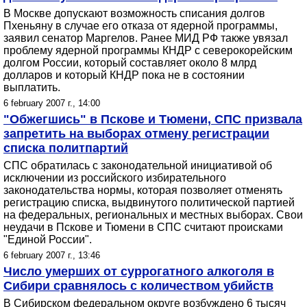
В Москве допускают возможность списания долгов
Пхеньяну в случае его отказа от ядерной программы,
заявил сенатор Маргелов. Ранее МИД РФ также увязал
проблему ядерной программы КНДР с северокорейским
долгом России, который составляет около 8 млрд
долларов и который КНДР пока не в состоянии
выплатить.
6 february 2007 г., 14:00
"Обжегшись" в Пскове и Тюмени, СПС призвала
запретить на выборах отмену регистрации
списка политпартий
СПС обратилась с законодательной инициативой об
исключении из российского избирательного
законодательства нормы, которая позволяет отменять
регистрацию списка, выдвинутого политической партией
на федеральных, региональных и местных выборах. Свои
неудачи в Пскове и Тюмени в СПС считают происками
"Единой России".
6 february 2007 г., 13:46
Число умерших от суррогатного алкоголя в
Сибири сравнялось с количеством убийств
В Сибирском федеральном округе возбуждено 6 тысяч