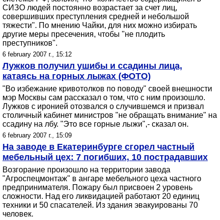
СИЗО людей постоянно возрастает за счет лиц,
совершивших преступления средней и небольшой
тяжести". По мнению Чайки, для них можно избирать
другие меры пресечения, чтобы "не плодить
преступников".
6 february 2007 г., 15:12
Лужков получил ушибы и ссадины лица,
катаясь на горных лыжах (ФОТО)
"Во избежание кривотолков по поводу" своей внешности
мэр Москвы сам рассказал о том, что с ним произошло.
Лужков с иронией отозвался о случившемся и призвал
столичный кабинет министров "не обращать внимание" на
ссадину на лбу. "Это все горные лыжи",- сказал он.
6 february 2007 г., 15:09
На заводе в Екатеринбурге сгорел частный
мебельный цех: 7 погибших, 10 пострадавших
Возгорание произошло на территории завода
"Агроспецмонтаж" в ангаре мебельного цеха частного
предпринимателя. Пожару был присвоен 2 уровень
сложности. Над его ликвидацией работают 20 единиц
техники и 50 спасателей. Из здания эвакуированы 70
человек.