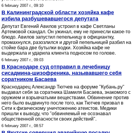
6 february 2007 г., 09:10
В Калининградской области хозяйка кафе
избила разбушевавшегося депутата
Депутат Евгений Авилов устроил в кафе Светланы
Артемовой скандал. Он ужинал, ему не принесли какое-то
блюдо. Авилов запустил пепельницу в официантку,
промахнулся, разозлился и другой пепельницей разбил на
стойке бара две бутылки водки. Хозяйка кафе не
выдержала и ударила клиента подносом по голове.
6 february 2007 г., 09:03
В Краснодаре суд отправил в лечебницу
сисадмина-шизофреника, называвшего себя
соратником Басаева
Краснодарец Александр Тютчев на форуме "Кубань.ру"
выдавал себя за соратника Шамиля Басаева, знакомого с
оружием и взрывчатыми веществами. Обвинение против
него было выдвинуто после того, как Тютчев призвал в
Сети к физическому уничтожению атеистов. Медики
пришли к выводу, что "обвиняемый не осознавал
общественной опасности своих действий".
6 february 2007 г., 08:57
В Якутске совершил аварийную посадку