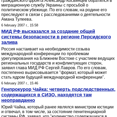
гражданского фронта Александр Косвинцев обратился в
миграционную службу Украины с просьбой о
политическом убежище. По его словам, на родине его
преследуют в связи с расследованиями о деятельности
Амана Тулеева.
6 february 2007 г., 15:58
МИД РФ высказался за создание общей
системы безопасности в регионе Персидского
залива
Россия настаивает на необходимости созыва
международной конференции по проблемам
урегулирования на Ближнем Востоке с участием ведущих
региональных государств и конфликтующих сторон,
заявил глава МИД РФ Сергей Лавров. По его словам,
постепенно вырисовывается "формат, который может
стать ядром будущей международной конференции".
6 february 2007 г., 15:46
Генпрокурор Чайка: четверть подследственных,
содержащихся в СИЗО, находятся там
неоправданно
Юрий Чайка, который ранее являлся министром юстиции
и отвечал, в том числе, за состояние пенитенциарной
системы РФ, заявил, что "количество содержащихся в