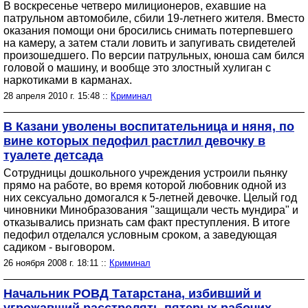
В воскресенье четверо милиционеров, ехавшие на
патрульном автомобиле, сбили 19-летнего жителя. Вместо
оказания помощи они бросились снимать потерпевшего
на камеру, а затем стали ловить и запугивать свидетелей
произошедшего. По версии патрульных, юноша сам бился
головой о машину, и вообще это злостный хулиган с
наркотиками в карманах.
28 апреля 2010 г. 15:48 ::
Криминал
В Казани уволены воспитательница и няня, по
вине которых педофил растлил девочку в
туалете детсада
Сотрудницы дошкольного учреждения устроили пьянку
прямо на работе, во время которой любовник одной из
них сексуально домогался к 5-летней девочке. Целый год
чиновники Минобразования "защищали честь мундира" и
отказывались признать сам факт преступления. В итоге
педофил отделался условным сроком, а заведующая
садиком - выговором.
26 ноября 2008 г. 18:11 ::
Криминал
Начальник РОВД Татарстана, избивший и