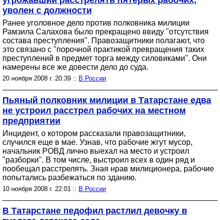
угрожавший расстрелять пятерых рабочих,
уволен с должности
Ранее уголовное дело против полковника милиции
Рамзила Салахова было прекращено ввиду "отсутствия
состава преступления". Правозащитники полагают, что
это связано с "порочной практикой превращения таких
преступлений в предмет торга между силовиками". Они
намерены все же довести дело до суда.
20 ноября 2008 г. 20:39 ::
В России
Пьяный полковник милиции в Татарстане едва
не устроил расстрел рабочих на местном
предприятии
Инцидент, о котором рассказали правозащитники,
случился еще в мае. Узнав, что рабочие жгут мусор,
начальник РОВД лично выехал на место и устроил
"разборки". В том числе, выстроил всех в один ряд и
пообещал расстрелять. Зная нрав милиционера, рабочие
попытались разбежаться по зданию.
10 ноября 2008 г. 22:01 ::
В России
В Татарстане педофил растлил девочку в