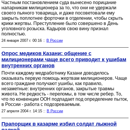
Частным постановлением суда вынесено порицание
напарникам милиционера за то, что они не удержали
своего пьяного товарища, и даже посоветовали ему
закрыть поплотнее форточки в отделении, чтобы скрыть
крики жертвы. Преступление было совершено в День
уголовного розыска. Кадыров свою вину признал
полностью.
24 января 2007 г. 00:16 ::
В России
Опрос медиков Казани: общение с
милиционерами чаще всего приводит к ушибам
внутренних органов
Почти каждому медработнику Казани доводилось
оказывать первую помощь жертвам милиционеров. Чаще
всего граждане получают ушибы, как правило,
незаметные: внутренних органов, закрытые травмы
живота. Не редкость - переломы, в том числе ребер. То,
что по конвенции ООН подпадает под определение пыток,
в России - работа с подозреваемым.
27 апреля 2004 г. 14:15 ::
В России
Прапорщик в казарме избил солдат лыжной