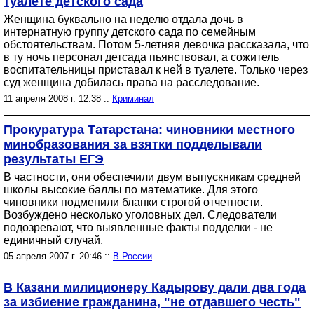
туалете детского сада
Женщина буквально на неделю отдала дочь в
интернатную группу детского сада по семейным
обстоятельствам. Потом 5-летняя девочка рассказала, что
в ту ночь персонал детсада пьянствовал, а сожитель
воспитательницы приставал к ней в туалете. Только через
суд женщина добилась права на расследование.
11 апреля 2008 г. 12:38 ::
Криминал
Прокуратура Татарстана: чиновники местного
минобразования за взятки подделывали
результаты ЕГЭ
В частности, они обеспечили двум выпускникам средней
школы высокие баллы по математике. Для этого
чиновники подменили бланки строгой отчетности.
Возбуждено несколько уголовных дел. Следователи
подозревают, что выявленные факты подделки - не
единичный случай.
05 апреля 2007 г. 20:46 ::
В России
В Казани милиционеру Кадырову дали два года
за избиение гражданина, "не отдавшего честь"