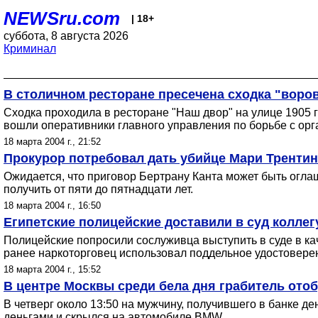
NEWSru.com
| 18+
суббота, 8 августа 2026
Криминал
В столичном ресторане пресечена сходка "воров
Сходка проходила в ресторане "Наш двор" на улице 1905 г
вошли оперативники главного управления по борьбе с орг
18 марта 2004 г., 21:52
Прокурор потребовал дать убийце Мари Тренти
Ожидается, что приговор Бертрану Канта может быть оглаш
получить от пяти до пятнадцати лет.
18 марта 2004 г., 16:50
Египетские полицейские доставили в суд колле
Полицейские попросили сослуживца выступить в суде в ка
ранее наркоторговец использовал поддельное удостоверен
18 марта 2004 г., 15:52
В центре Москвы среди бела дня грабитель отоб
В четверг около 13:50 на мужчину, получившего в банке д
деньгами и скрылся на автомобиле BMW.