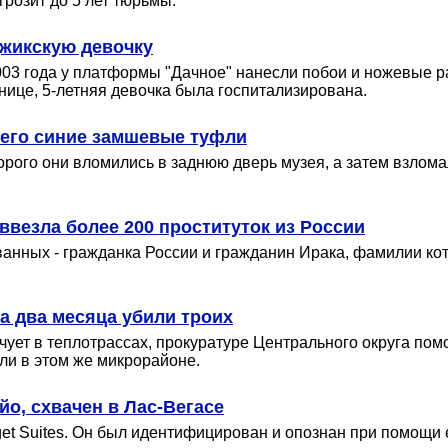
розит до 5 лет тюрьмы.
джикскую девочку
2003 года у платформы "Дачное" нанесли побои и ножевые 
ьнице, 5-летняя девочка была госпитализирована.
 его синие замшевые туфли
рого они вломились в заднюю дверь музея, а затем взлома
ввезла более 200 проституток из России
анных - гражданка России и гражданин Ирака, фамилии кот
а два месяца убили троих
ует в теплотрассах, прокуратуре Центрального округа пом
ли в этом же микрорайоне.
о, схвачен в Лас-Вегасе
et Suites. Он был идентифицирован и опознан при помощи 