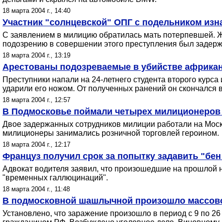
18 марта 2004 г., 14:40
Участник "солнцевской" ОПГ с подельником изн
С заявлением в милицию обратилась мать потерпевшей. Ж
подозрению в совершении этого преступления был задерж
18 марта 2004 г., 13:19
Арестованы подозреваемые в убийстве африкан
Преступники напали на 24-летнего студента второго курс
ударили его ножом. От полученных ранений он скончался 
18 марта 2004 г., 12:57
В Подмосковье поймали четырех милиционеров 
Двое задержанных сотрудников милиции работали на Моско
милиционеры занимались розничной торговлей героином.
18 марта 2004 г., 12:17
Француз получил срок за попытку задавить "бен
Адвокат водителя заявил, что произошедшие на прошлой н
"временных галлюцинаций".
18 марта 2004 г., 11:48
В подмосковной шашлычной произошло массово
Установлено, что заражение произошло в период с 9 по 