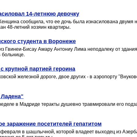
асиловал 14-летнюю девочку
енщина сообщила, что ее дочь была изнасилована двумя н
ан 48-летний хозяин квартиры.
ского студента в Воронеже
а из Гвинеи-Бисау Амару Антониу Лима неподалеку от здан
в больнице.
с крупной партией героина
вской железной дороге, двое других - в аэропорту "Внуко
 Ладена"
еделе в Мадриде теракты душевно травмировали его подза
е заражение посетителей гепатитом
26 февраля в шашлычной, которой владеет выходец из Азер