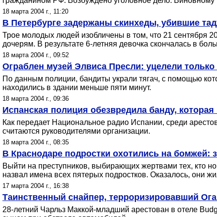
гражданином РФ. Возбуждено уголовное дело. Виновному г
18 марта 2004 г., 11:20
В Петербурге задержаны скинхеды, убившие та
Трое молодых людей изобличены в том, что 21 сентября 
дочерям. В результате 6-летняя девочка скончалась в бол
18 марта 2004 г., 09:52
Ограблен музей Элвиса Пресли: уцелели только
По данным полиции, бандиты украли тягач, с помощью кото
находились в здании меньше пяти минут.
18 марта 2004 г., 09:36
Испанская полиция обезвредила банду, которая 
Как передает Национальное радио Испании, среди арестов
считаются руководителями организации.
18 марта 2004 г., 08:35
В Краснодаре подростки охотились на бомжей: з
Выйти на преступников, выбирающих жертвами тех, кто ноч
назвал имена всех пятерых подростков. Оказалось, они жи
17 марта 2004 г., 16:38
Таинственный снайпер, терроризировавший Огай
28-летний Чарльз Маккой-младший арестован в отеле Budg