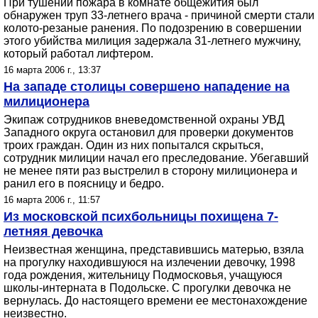
При тушении пожара в комнате общежития был
обнаружен труп 33-летнего врача - причиной смерти стали
колото-резаные ранения. По подозрению в совершении
этого убийства милиция задержала 31-летнего мужчину,
который работал лифтером.
16 марта 2006 г., 13:37
На западе столицы совершено нападение на
милиционера
Экипаж сотрудников вневедомственной охраны УВД
Западного округа остановил для проверки документов
троих граждан. Один из них попытался скрыться,
сотрудник милиции начал его преследование. Убегавший
не менее пяти раз выстрелил в сторону милиционера и
ранил его в поясницу и бедро.
16 марта 2006 г., 11:57
Из московской психбольницы похищена 7-
летняя девочка
Неизвестная женщина, представившись матерью, взяла
на прогулку находившуюся на излечении девочку, 1998
года рождения, жительницу Подмосковья, учащуюся
школы-интерната в Подольске. С прогулки девочка не
вернулась. До настоящего времени ее местонахождение
неизвестно.