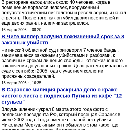
В ресторане находились около 40 человек, когда в
помещение ворвался человек, вооруженный
полуавтоматическим пистолетом и револьвером, и начал
стрелять. После того, как он убил двоих посетителей и
еще двоих ранил, налетчик застрелился.
16 марта 2006 г., 08:20
В Чите киллер получил пожизненный срок за 8
заказных убийств
Читинский областной суд приговорил 7 членов банды,
занимавшейся заказными убийствами и разбоями, к
различным срокам лишения свободы - от пожизненного
заключения до условных сроков. Дело рассматривалось в
суде с сентября 2005 года с участием коллегии
присяжных заседателей.
15 марта 2006 г., 16:35
В Саранске милиция раскрыла дело о краже
чистого листа с подписью Путина из кафе "12
стульев"
Злоумышленник украл 8 марта этого года фото с
подписью президента РФ, который посещал Саранск в
июле 2002 года. Тогда вместе с главой республики
Николаем Меркушкиным он побывал в этом кафе, где