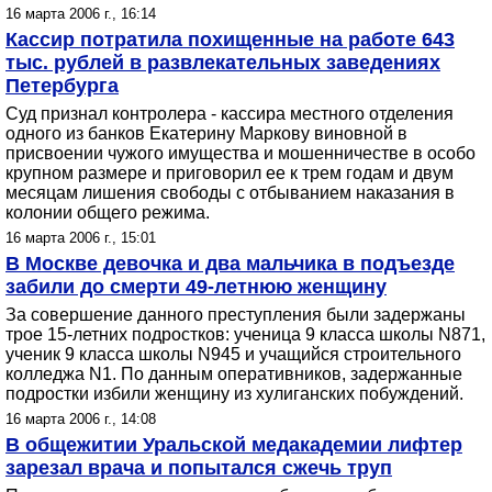
16 марта 2006 г., 16:14
Кассир потратила похищенные на работе 643
тыс. рублей в развлекательных заведениях
Петербурга
Суд признал контролера - кассира местного отделения
одного из банков Екатерину Маркову виновной в
присвоении чужого имущества и мошенничестве в особо
крупном размере и приговорил ее к трем годам и двум
месяцам лишения свободы с отбыванием наказания в
колонии общего режима.
16 марта 2006 г., 15:01
В Москве девочка и два мальчика в подъезде
забили до смерти 49-летнюю женщину
За совершение данного преступления были задержаны
трое 15-летних подростков: ученица 9 класса школы N871,
ученик 9 класса школы N945 и учащийся строительного
колледжа N1. По данным оперативников, задержанные
подростки избили женщину из хулиганских побуждений.
16 марта 2006 г., 14:08
В общежитии Уральской медакадемии лифтер
зарезал врача и попытался сжечь труп