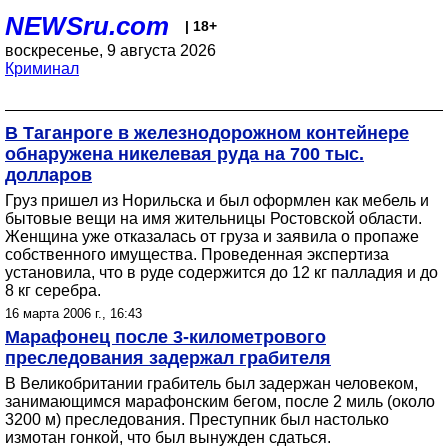
NEWSru.com
| 18+
воскресенье, 9 августа 2026
Криминал
В Таганроге в железнодорожном контейнере
обнаружена никелевая руда на 700 тыс.
долларов
Груз пришел из Норильска и был оформлен как мебель и
бытовые вещи на имя жительницы Ростовской области.
Женщина уже отказалась от груза и заявила о пропаже
собственного имущества. Проведенная экспертиза
установила, что в руде содержится до 12 кг палладия и до
8 кг серебра.
16 марта 2006 г., 16:43
Марафонец после 3-километрового
преследования задержал грабителя
В Великобритании грабитель был задержан человеком,
занимающимся марафонским бегом, после 2 миль (около
3200 м) преследования. Преступник был настолько
измотан гонкой, что был вынужден сдаться.