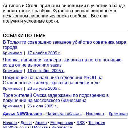
Антипов и Оголь признаны виновными в участии в банде
и подготовке к разбою. Куташов признан виновным в
незаконном лишении человека свободы. Все они
получили условные сроки.
ССЫЛКИ ПО ТЕМЕ
В Тольятти совершено заказное убийство советника мэра
города
Криминал
|
17 ноября 2005 г.,
Японка, нанявшая киллера, заявила на него в полицию,
когда он не выполнил заказ
Криминал
|
16 сентября 2005 г.,
Покушение на начальника отделения УБОП на
Ставрополье: киллер скрылся на велосипеде
Криминал
|
23 августа 2005 г.,
Трое жителей Омска задержаны по подозрению в
покушении на московского бизнесмена
Криминал
|
26 июля 2005 г.,
Досье NEWSru.com
::
Читинская область
::
Инцидент
::
Криминал
Начало
•
Досье
•
Архив
•
Ежедневник
•
RSS
•
Telegram
NEWSru.co.il
•
В Москве
•
Инопресса