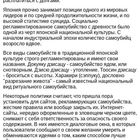
расплатиться с долгами.
Япония прочно занимает позиции одного из мировых
лидеров и по средней продолжительности жизни, и по
высокой статистике суицида. Социально
регламентированное самоубийство с древности было
одной из черт японской национальной культуры. С
началом индустриальной эпохи количество самоубийц
возросло вдвое.
Все виды самоубийств в традиционной японской
культуре строго регламентированы и имеют свои
названия. Докуяку дзисацу - самоубийство ядом, или
снотворным. Дзисю дзисацу - утопление. Тоосин дзисацу
- броситься с высоты. Харакири (сэппуку), дословно
"разрезание живота" - самый известный национальный
вид ритуального самоубийства.
Некоторые политики считают, что пришла пора
установить для сайтов, рекламирующих самоубийства,
жесткие правила или вообще закрыть их. Интернет-
сайты, нередко оформленные в зловещем черном цвете,
снимают с себя ответственность за опасность своего
содержания. В них имеются диалоговые окна, в которых
пользователи сообщают о своем желании умереть и
обмениваются идеями о том, каким способом лучше