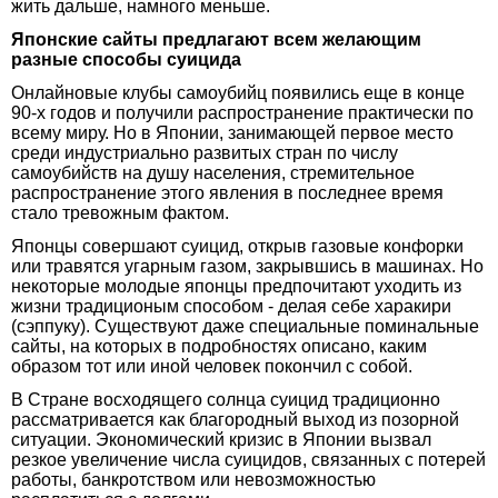
жить дальше, намного меньше.
Японские сайты предлагают всем желающим
разные способы суицида
Онлайновые клубы самоубийц появились еще в конце
90-х годов и получили распространение практически по
всему миру. Но в Японии, занимающей первое место
среди индустриально развитых стран по числу
самоубийств на душу населения, стремительное
распространение этого явления в последнее время
стало тревожным фактом.
Японцы совершают суицид, открыв газовые конфорки
или травятся угарным газом, закрывшись в машинах. Но
некоторые молодые японцы предпочитают уходить из
жизни традиционым способом - делая себе харакири
(сэппуку). Существуют даже специальные поминальные
сайты, на которых в подробностях описано, каким
образом тот или иной человек покончил с собой.
В Стране восходящего солнца суицид традиционно
рассматривается как благородный выход из позорной
ситуации. Экономический кризис в Японии вызвал
резкое увеличение числа суицидов, связанных с потерей
работы, банкротством или невозможностью