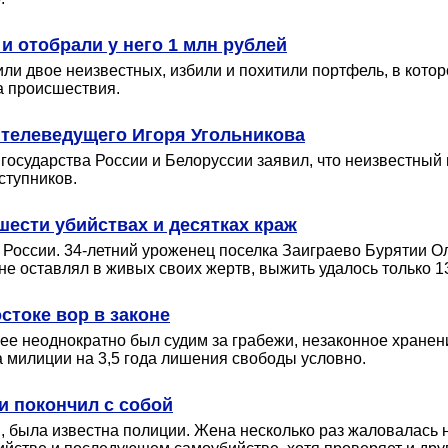
и отобрали у него 1 млн рублей
или двое неизвестных, избили и похитили портфель, в кот
а происшествия.
 телеведущего Игоря Угольникова
осударства России и Белоруссии заявил, что неизвестный
ступников.
ести убийствах и десятках краж
в России. 34-летний уроженец поселка Заиграево Бурятии 
е оставлял в живых своих жертв, выжить удалось только 1
стоке вор в законе
е неоднократно был судим за грабежи, незаконное хранени
а милиции на 3,5 года лишения свободы условно.
и покончил с собой
, была известна полиции. Жена несколько раз жаловалась 