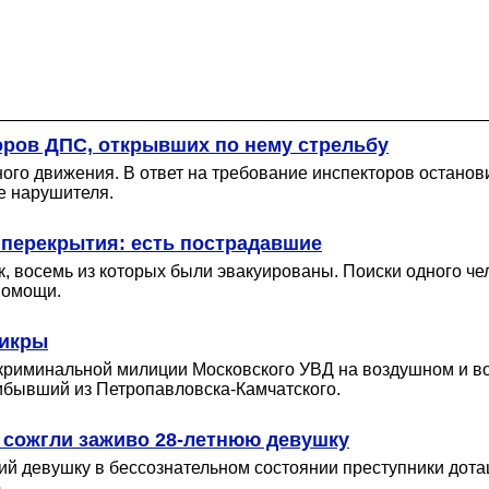
оров ДПС, открывших по нему стрельбу
го движения. В ответ на требование инспекторов останов
е нарушителя.
перекрытия: есть пострадавшие
, восемь из которых были эвакуированы. Поиски одного че
помощи.
 икры
криминальной милиции Московского УВД на воздушном и во
ибывший из Петропавловска-Камчатского.
 сожгли заживо 28-летнюю девушку
ений девушку в бессознательном состоянии преступники дот
.