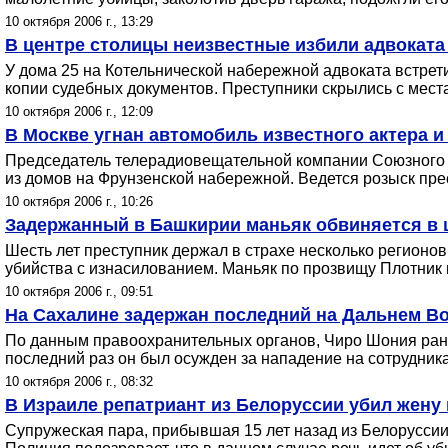
10 октября 2006 г., 13:29
В центре столицы неизвестные избили адвоката 
У дома 25 на Котельнической набережной адвоката встрет
копии судебных документов. Преступники скрылись с мест
10 октября 2006 г., 12:09
В Москве угнан автомобиль известного актера и
Председатель телерадиовещательной компании Союзного г
из домов на Фрунзенской набережной. Ведется розыск пре
10 октября 2006 г., 10:26
Задержанный в Башкирии маньяк обвиняется в ш
Шесть лет преступник держал в страхе несколько регионо
убийства с изнасилованием. Маньяк по прозвищу Плотник н
10 октября 2006 г., 09:51
На Сахалине задержан последний на Дальнем Во
По данным правоохранительных органов, Чиро Шония ране
последний раз он был осужден за нападение на сотрудник
10 октября 2006 г., 08:32
В Израиле репатриант из Белоруссии убил жену 
Супружеская пара, прибывшая 15 лет назад из Белоруссии