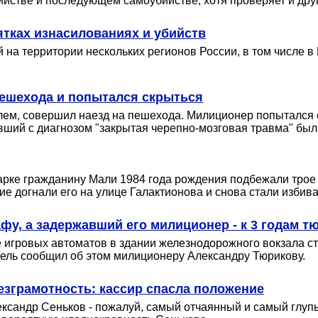
бийстве и последующем самоубийстве, хотя проверяет и дру
тках изнасилованиях и убийств
на территории нескольких регионов России, в том числе в 
пешехода и попытался скрыться
м, совершил наезд на пешехода. Милиционер попытался с
ший с диагнозом "закрытая черепно-мозговая травма" был 
рке гражданину Мали 1984 года рождения подбежали трое 
е догнали его на улице Галактионова и снова стали избива
фу, а задержавший его милиционер - к 3 годам 
ле игровых автоматов в здании железнодорожного вокзала 
ель сообщил об этом милиционеру Александру Тюрикову.
езграмотность: кассир спасла положение
ександр Сеньков - пожалуй, самый отчаянный и самый глупы