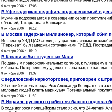
Полиция подозревает, что в данном случае речь идет об у
9 октября 2006 г., 17:03
В Уфе задержан педофил, подозреваемый в деся
Мужчина подозревается в совершении серии преступлений 
областей, Татарстана и Башкирии.
9 октября 2006 г., 16:12
В Москве задержан милиционер, который сбил 
Инспектор УВД ЦАО столицы, управляя личным автомобиле
"Перехват" был задержан сотрудниками ГИБДД. Пострадав
9 октября 2006 г., 15:10
В Казани избит студент из Мали
По данным правоохранительных органов, к гулявшему в па
избивать. Потерпевшему удалось вырваться, но нападавши
9 октября 2006 г., 13:37
Свердловский наркоторговец приговорен к штра
20-летний житель города Реж Александр Кондратьев в за
молодых людей купить марихуану. Потенциальный покупат
9 октября 2006 г., 11:59
В Израиле русского грабителя банков подвела б
В ходе допроса полицейским стало ясно, что 24-летний Ал