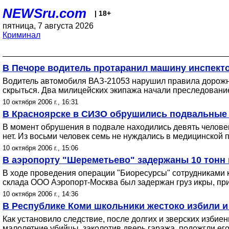
NEWSru.com
| 18+
пятница, 7 августа 2026
Криминал
В Печоре водитель протаранил машину инспект
Водитель автомобиля ВАЗ-21053 нарушил правила дорожно
скрыться. Два милицейских экипажа начали преследовани
10 октября 2006 г., 16:31
В Красноярске в СИЗО обрушились подвальные 
В момент обрушения в подвале находились девять человек
нет. Из восьми человек семь не нуждались в медицинской 
10 октября 2006 г., 15:06
В аэропорту "Шереметьево" задержаны 10 тонн
В ходе проведения операции "Биоресурсы" сотрудниками 
склада ООО Аэропорт-Москва был задержан груз икры, пр
10 октября 2006 г., 14:36
В Республике Коми школьники жестоко избили и
Как установило следствие, после долгих и зверских изби
малолетние убийцы, заколотив дверь гаража, подожгли его