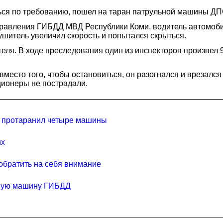
ься по требованию, пошел на таран патрульной машины ДП
равления ГИБДД МВД Республики Коми, водитель автомоб
ушитель увеличил скорость и попытался скрыться.
ля. В ходе преследования один из инспекторов произвел 
вместо того, чтобы остановиться, он разогнался и врезал
ционеры не пострадали.
s протаранил четыре машины
их
обратить на себя внимание
ьную машину ГИБДД