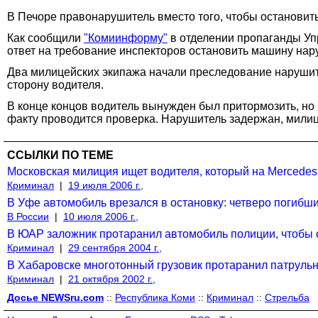
В Печоре правонарушитель вместо того, чтобы остановит
Как сообщили
"Комиинформу"
в отделении пропаганды Уп
ответ на требование инспекторов остановить машину нар
Два милицейских экипажа начали преследование нарушите
сторону водителя.
В конце концов водитель вынужден был притормозить, но 
факту проводится проверка. Нарушитель задержан, мили
ССЫЛКИ ПО ТЕМЕ
Московская милиция ищет водителя, который на Mercede
Криминал
|
19 июля 2006 г.,
В Уфе автомобиль врезался в остановку: четверо погибш
В России
|
10 июля 2006 г.,
В ЮАР заложник протаранил автомобиль полиции, чтобы 
Криминал
|
29 сентября 2004 г.,
В Хабаровске многотонный грузовик протаранил патрул
Криминал
|
21 октября 2002 г.,
Досье NEWSru.com
::
Республика Коми
::
Криминал
::
Стрельба