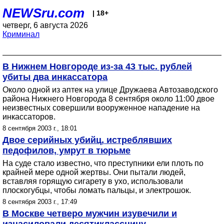
NEWSru.com
| 18+
четверг, 6 августа 2026
Криминал
В Нижнем Новгороде из-за 43 тыс. рублей
убиты два инкассатора
Около одной из аптек на улице Дружаева Автозаводского
района Нижнего Новгорода 8 сентября около 11:00 двое
неизвестных совершили вооруженное нападение на
инкассаторов.
8 сентября 2003 г., 18:01
Двое серийных убийц, истреблявших
педофилов, умрут в тюрьме
На суде стало известно, что преступники ели плоть по
крайней мере одной жертвы. Они пытали людей,
вставляя горящую сигарету в ухо, использовали
плоскогубцы, чтобы ломать пальцы, и электрошок.
8 сентября 2003 г., 17:49
В Москве четверо мужчин изувечили и