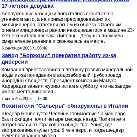
17-летняя девушка
Вооруженные угонщики попытались скрыться на
угнанном авто, а на приказ преследовавших их
милиционеров, ответили огнем из обреза. Ответным
огнем милиционеры ранили находившегося в машине 23-
летнего жителя поселка Липовцы. Девушка получила
смертельное ранение и скончалась на месте.
8 сентября 2003 г., 08:46
Завод "Боржоми" прекратил работу из-за
диверсии
Компания приостановила в пятницу разлив минеральной
воды из-за попадания в водозаборный трубопровод
инородных веществ. Президент компании Мамука
Харарадзе заявил журналистам в субботу, что на заводе
имела место диверсия.
7 сентября 2003 г., 15:09
Похитители "Сальеры" обнаружены в Италии
Шедевр Бенвенутто Челлини стоимостью 50 млн евро
был похищен почти четыре месяца назад. Похитители
потребовали от страхового общества "Уник", где
застрахована скульптура, 5 млн евро, и тогда шедевр
будет возвращен музею.