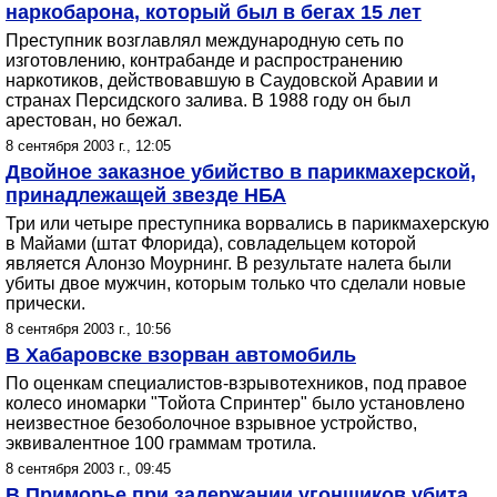
наркобарона, который был в бегах 15 лет
Преступник возглавлял международную сеть по
изготовлению, контрабанде и распространению
наркотиков, действовавшую в Саудовской Аравии и
странах Персидского залива. В 1988 году он был
арестован, но бежал.
8 сентября 2003 г., 12:05
Двойное заказное убийство в парикмахерской,
принадлежащей звезде НБА
Три или четыре преступника ворвались в парикмахерскую
в Майами (штат Флорида), совладельцем которой
является Алонзо Моурнинг. В результате налета были
убиты двое мужчин, которым только что сделали новые
прически.
8 сентября 2003 г., 10:56
В Хабаровске взорван автомобиль
По оценкам специалистов-взрывотехников, под правое
колесо иномарки "Тойота Спринтер" было установлено
неизвестное безоболочное взрывное устройство,
эквивалентное 100 граммам тротила.
8 сентября 2003 г., 09:45
В Приморье при задержании угонщиков убита