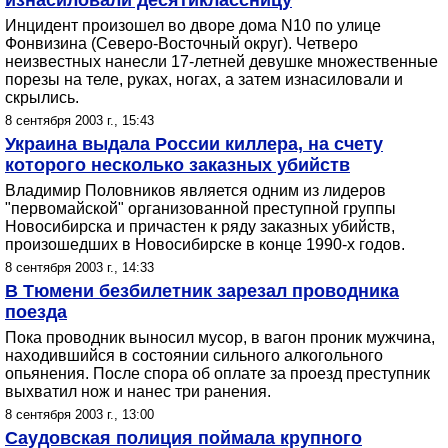
изнасиловали десятиклассницу
Инцидент произошел во дворе дома N10 по улице
Фонвизина (Северо-Восточный округ). Четверо
неизвестных нанесли 17-летней девушке множественные
порезы на теле, руках, ногах, а затем изнасиловали и
скрылись.
8 сентября 2003 г., 15:43
Украина выдала России киллера, на счету
которого несколько заказных убийств
Владимир Половников является одним из лидеров
"первомайской" организованной преступной группы
Новосибирска и причастен к ряду заказных убийств,
произошедших в Новосибирске в конце 1990-х годов.
8 сентября 2003 г., 14:33
В Тюмени безбилетник зарезал проводника
поезда
Пока проводник выносил мусор, в вагон проник мужчина,
находившийся в состоянии сильного алкогольного
опьянения. После спора об оплате за проезд преступник
выхватил нож и нанес три ранения.
8 сентября 2003 г., 13:00
Саудовская полиция поймала крупного