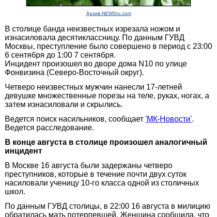
Архив NEWSru.com
В столице банда неизвестных изрезала ножом и
изнасиловала десятиклассницу. По данным ГУВД
Москвы, преступление было совершено в период с 23:00
6 сентября до 1:00 7 сентября.
Инцидент произошел во дворе дома N10 по улице
Фонвизина (Северо-Восточный округ).
Четверо неизвестных мужчин нанесли 17-летней
девушке множественные порезы на теле, руках, ногах, а
затем изнасиловали и скрылись.
Ведется поиск насильников, сообщает
'МК-Новости'
.
Ведется расследование.
В конце августа в столице произошел аналогичный
инцидент
В Москве 16 августа были задержаны четверо
преступников, которые в течение почти двух суток
насиловали ученицу 10-го класса одной из столичных
школ.
По данным ГУВД столицы, в 22:00 16 августа в милицию
обратилась мать потерпевшей. Женщина сообщила, что