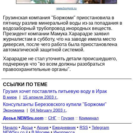
www.borjomi.ru
Грузинская компания "Боржоми" приостановила в
пятницу разлив минеральной воды из-за попадания в
водозаборный трубопровод инородных веществ.
Президент компании Мамука Харарадзе заявил
журналистам в субботу, что на заводе имела место
диверсия, после чего работа была приостановлена
автоматической защитной системой.
Харарадзе не стал уточнять детали происшедшего,
подчеркнув что "во всем должны разобраться
правоохранительные органы".
ССЫЛКИ ПО ТЕМЕ
Грузия хочет поставлять питьевую воду в Ирак
В мире
|
15 апреля 2003 г.,
Консультанты Березовского купили "Боржоми"
Экономика
|
04 february 2003 г.,
Досье NEWSru.com
::
СНГ
::
Грузия
::
Криминал
Начало
•
Досье
•
Архив
•
Ежедневник
•
RSS
•
Telegram
NEWSru.co.il
•
В Москве
•
Инопресса