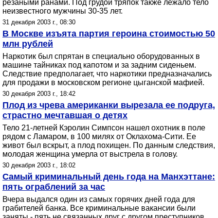
резаными ранами. Под грудой тряпок также лежало тело
неизвестного мужчины 30-35 лет.
31 декабря 2003 г., 08:30
В Москве изъята партия героина стоимостью 50
млн рублей
Наркотик был спрятан в специально оборудованных в
машине тайниках под капотом и за задним сиденьем.
Следствие предполагает, что наркотики предназначались
для продажи в московском регионе цыганской мафией.
30 декабря 2003 г., 18:42
Плод из чрева американки вырезала ее подруга,
страстно мечтавшая о детях
Тело 21-летней Кэролин Симпсон нашел охотник в поле
рядом с Ламаром, в 100 милях от Оклахома-Сити. Ее
живот был вскрыт, а плод похищен. По данным следствия,
молодая женщина умерла от выстрела в голову.
30 декабря 2003 г., 18:02
Самый криминальный день года на Манхэттане:
пять ограблений за час
Вчера выдался один из самых горячих дней года для
грабителей банка. Все криминальные вакансии были
заняты - пять не связанных друг с другом преступников