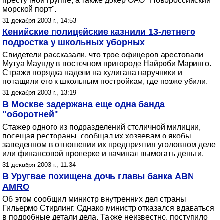
преступной группе, а также докер ОАО "Новороссийский
морской порт".
31 декабря 2003 г., 14:53
Кенийские полицейские казнили 13-летнего
подростка у школьных уборных
Свидетели рассказали, что трое офицеров арестовали
Мутуа Маунду в восточном пригороде Найроби Маринго.
Стражи порядка надели на хулигана наручники и
потащили его к школьным постройкам, где позже убили.
31 декабря 2003 г., 13:19
В Москве задержана еще одна банда
"оборотней"
Cтажер одного из подразделений столичной милиции,
посещая рестораны, сообщал их хозяевам о якобы
заведенном в отношении их предприятия уголовном деле
или финансовой проверке и начинал вымогать деньги.
31 декабря 2003 г., 11:34
В Уругвае похищена дочь главы банка ABN
AMRO
Об этом сообщил министр внутренних дел страны
Гильермо Стирлинг. Однако министр отказался вдаваться
в подробные детали дела. Также неизвестно, поступило