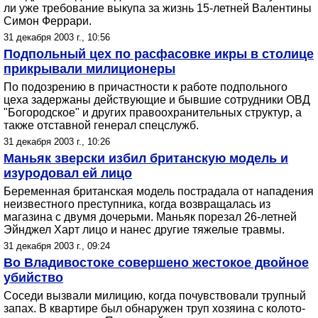
ли уже требование выкупа за жизнь 15-летней Валентины
Симон Феррари.
31 декабря 2003 г., 10:56
Подпольный цех по расфасовке икры в столице
прикрывали милиционеры
По подозрению в причастности к работе подпольного
цеха задержаны действующие и бывшие сотрудники ОВД
"Богородское" и других правоохранительных структур, а
также отставной генерал спецслужб.
31 декабря 2003 г., 10:26
Маньяк зверски избил британскую модель и
изуродовал ей лицо
Беременная британская модель пострадала от нападения
неизвестного преступника, когда возвращалась из
магазина с двумя дочерьми. Маньяк порезал 26-летней
Эйнджел Харт лицо и нанес другие тяжелые травмы.
31 декабря 2003 г., 09:24
Во Владивостоке совершено жестокое двойное
убийство
Cоседи вызвали милицию, когда почувствовали трупный
запах. В квартире был обнаружен труп хозяина с колото-