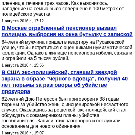
пленниц в течение трех часов. Как выяснилось,
нападение на семью было совершено в 100 метрах от
полицейского участка.
1 августа 2016 г., 17:12
В Москве ограбленный пенсионер вызвал
полицию, выбросив из окна бутылку с запиской
64-летний мужчина пришел в квартиру на Русаковской
улице, чтобы встретиться с оценщиками нумизматической
коллекции. Однако в жилище пенсионера избили, связали
и ограбили на 5 тысяч рублей.
1 августа 2016 г., 15:56
В США экс-полицейский, ставший звездой
экрана в образе "черного вдовца", получил 40
лет тюрьмы за разговоры об убийстве
прокурора
62-летний Дрю Петерсон был приговорен к 38 годам
тюрьмы за убийство жены с инсценировкой несчастного
случая. Оказавшись за решеткой, экс-полицейский стал
обсуждать с сокамерником планы убийства
гособвинителя. Записи этих разговоров и послужили
основанием для нового обвинения.
1 августа 2016 г., 15:07