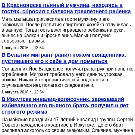
В Красноярске пьяный мужчина, находясь в
гостях, сбросил с балкона трехлетнего ребенка
Мать малыша пригласила в гости мужчину и его
знакомую. После распития спиртного хозяйка отлучилась
в ванную. Тогда гость взял игравшего ребенка на руки,
вынес на балкон и бросил вниз. Малыш получил
серьезные травмы.
1 августа 2016 г., 13:54
В Бельгии мигрант ранил ножом священника,
пустившего его к себе в дом помыться
Священник Йос Вандерлее получил раны рук при попытке
ограбления. Мигрант требовал у него деньги, угрожая
ножом. Никакой террористической подоплеки в
случившемся нет, полагают следователи.
1 августа 2016 г., 12:54
В Иркутске инвалид-колясочник, зарезавший
избивавшего его пьяного брата, получил 6 лет
строгого режима
На майские праздники 47-летний инвалид I группы Сергей
Совков находился в квартире в Иркутске, где его брат
распивал алкоголь со своим знакомым. Опьянев, мужчина