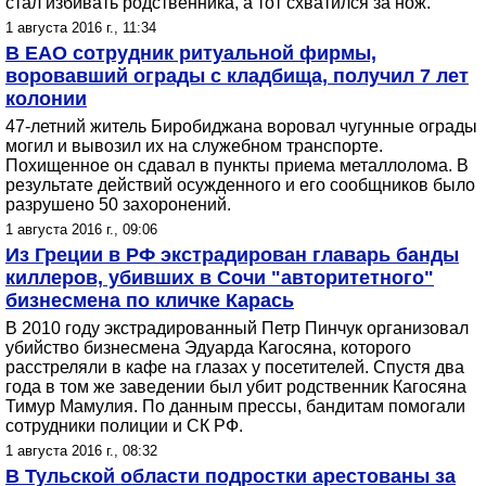
стал избивать родственника, а тот схватился за нож.
1 августа 2016 г., 11:34
В ЕАО сотрудник ритуальной фирмы,
воровавший ограды с кладбища, получил 7 лет
колонии
47-летний житель Биробиджана воровал чугунные ограды
могил и вывозил их на служебном транспорте.
Похищенное он сдавал в пункты приема металлолома. В
результате действий осужденного и его сообщников было
разрушено 50 захоронений.
1 августа 2016 г., 09:06
Из Греции в РФ экстрадирован главарь банды
киллеров, убивших в Сочи "авторитетного"
бизнесмена по кличке Карась
В 2010 году экстрадированный Петр Пинчук организовал
убийство бизнесмена Эдуарда Кагосяна, которого
расстреляли в кафе на глазах у посетителей. Спустя два
года в том же заведении был убит родственник Кагосяна
Тимур Мамулия. По данным прессы, бандитам помогали
сотрудники полиции и СК РФ.
1 августа 2016 г., 08:32
В Тульской области подростки арестованы за