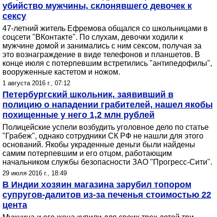
убийство мужчины, склонявшего девочек к
сексу
47-летний житель Ефремова общался со школьницами в
соцсети "ВКонтакте". По слухам, девочки ходили к
мужчине домой и занимались с ним сексом, получая за
это вознаграждение в виде телефонов и планшетов. В
конце июля с потерпевшим встретились "антипедофилы",
вооруженные кастетом и ножом.
1 августа 2016 г., 07:12
Петербургский школьник, заявивший в
полицию о нападении грабителей, нашел якобы
похищенные у него 1,2 млн рублей
Полицейские успели возбудить уголовное дело по статье
"Грабеж", однако сотрудники СК РФ не нашли для этого
оснований. Якобы украденные деньги были найдены
самим потерпевшим и его отцом, работающим
начальником службы безопасности ЗАО "Прогресс-Сити".
29 июля 2016 г., 18:49
В Индии хозяин магазина зарубил топором
супругов-далитов из-за печенья стоимостью 22
цента