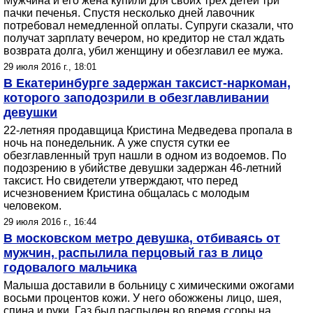
Мужчина и его жена купили для своих трех детей три
пачки печенья. Спустя несколько дней лавочник
потребовал немедленной оплаты. Супруги сказали, что
получат зарплату вечером, но кредитор не стал ждать
возврата долга, убил женщину и обезглавил ее мужа.
29 июля 2016 г., 18:01
В Екатеринбурге задержан таксист-наркоман,
которого заподозрили в обезглавливании
девушки
22-летняя продавщица Кристина Медведева пропала в
ночь на понедельник. А уже спустя сутки ее
обезглавленный труп нашли в одном из водоемов. По
подозрению в убийстве девушки задержан 46-летний
таксист. Но свидетели утверждают, что перед
исчезновением Кристина общалась с молодым
человеком.
29 июля 2016 г., 16:44
В московском метро девушка, отбиваясь от
мужчин, распылила перцовый газ в лицо
годовалого мальчика
Малыша доставили в больницу с химическими ожогами
восьми процентов кожи. У него обожжены лицо, шея,
спина и руки. Газ был распылен во время ссоры на