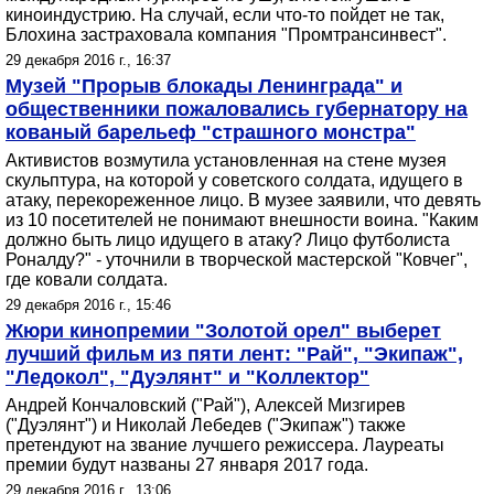
киноиндустрию. На случай, если что-то пойдет не так,
Блохина застраховала компания "Промтрансинвест".
29 декабря 2016 г., 16:37
Музей "Прорыв блокады Ленинграда" и
общественники пожаловались губернатору на
кованый барельеф "страшного монстра"
Активистов возмутила установленная на стене музея
скульптура, на которой у советского солдата, идущего в
атаку, перекореженное лицо. В музее заявили, что девять
из 10 посетителей не понимают внешности воина. "Каким
должно быть лицо идущего в атаку? Лицо футболиста
Роналду?" - уточнили в творческой мастерской "Ковчег",
где ковали солдата.
29 декабря 2016 г., 15:46
Жюри кинопремии "Золотой орел" выберет
лучший фильм из пяти лент: "Рай", "Экипаж",
"Ледокол", "Дуэлянт" и "Коллектор"
Андрей Кончаловский ("Рай"), Алексей Мизгирев
("Дуэлянт") и Николай Лебедев ("Экипаж") также
претендуют на звание лучшего режиссера. Лауреаты
премии будут названы 27 января 2017 года.
29 декабря 2016 г., 13:06