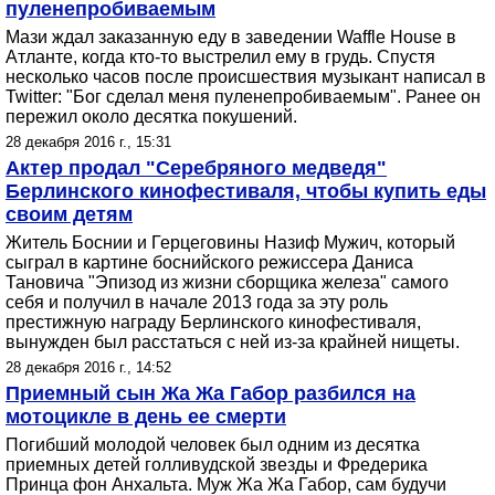
пуленепробиваемым
Мази ждал заказанную еду в заведении Waffle House в
Атланте, когда кто-то выстрелил ему в грудь. Спустя
несколько часов после происшествия музыкант написал в
Twitter: "Бог сделал меня пуленепробиваемым". Ранее он
пережил около десятка покушений.
28 декабря 2016 г., 15:31
Актер продал "Серебряного медведя"
Берлинского кинофестиваля, чтобы купить еды
своим детям
Житель Боснии и Герцеговины Назиф Мужич, который
сыграл в картине боснийского режиссера Даниса
Тановича "Эпизод из жизни сборщика железа" самого
себя и получил в начале 2013 года за эту роль
престижную награду Берлинского кинофестиваля,
вынужден был расстаться с ней из-за крайней нищеты.
28 декабря 2016 г., 14:52
Приемный сын Жа Жа Габор разбился на
мотоцикле в день ее смерти
Погибший молодой человек был одним из десятка
приемных детей голливудской звезды и Фредерика
Принца фон Анхальта. Муж Жа Жа Габор, сам будучи