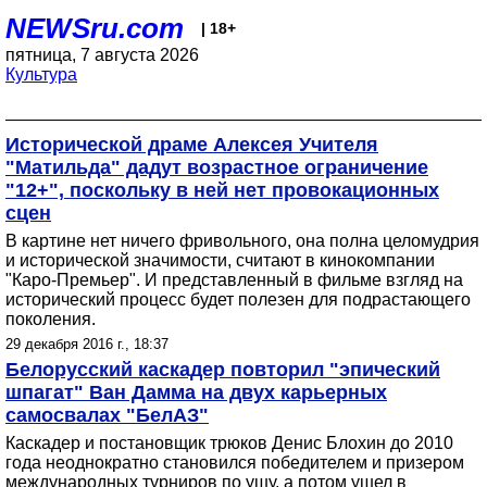
NEWSru.com
| 18+
пятница, 7 августа 2026
Культура
Исторической драме Алексея Учителя
"Матильда" дадут возрастное ограничение
"12+", поскольку в ней нет провокационных
сцен
В картине нет ничего фривольного, она полна целомудрия
и исторической значимости, считают в кинокомпании
"Каро-Премьер". И представленный в фильме взгляд на
исторический процесс будет полезен для подрастающего
поколения.
29 декабря 2016 г., 18:37
Белорусский каскадер повторил "эпический
шпагат" Ван Дамма на двух карьерных
самосвалах "БелАЗ"
Каскадер и постановщик трюков Денис Блохин до 2010
года неоднократно становился победителем и призером
международных турниров по ушу, а потом ушел в