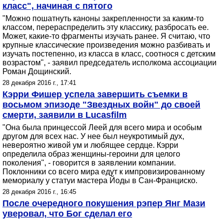
класс", начиная с пятого
"Можно пошатнуть каноны закрепленности за каким-то
классом, перераспределить эту классику, разбросать ее.
Может, какие-то фрагменты изучать ранее. Я считаю, что
крупные классические произведения можно разбивать и
изучать постепенно, из класса в класс, соотнося с детским
возрастом", - заявил председатель исполкома ассоциации
Роман Дощинский.
28 декабря 2016 г., 17:41
Кэрри Фишер успела завершить съемки в
восьмом эпизоде "Звездных войн" до своей
смерти, заявили в Lucasfilm
"Она была принцессой Леей для всего мира и особым
другом для всех нас. У нее был неукротимый дух,
невероятно живой ум и любящее сердце. Кэрри
определила образ женщины-героини для целого
поколения", - говорится в заявлении компании.
Поклонники со всего мира едут к импровизированному
мемориалу у статуи мастера Йоды в Сан-Франциско.
28 декабря 2016 г., 16:45
После очередного покушения рэпер Янг Мази
уверовал, что Бог сделал его