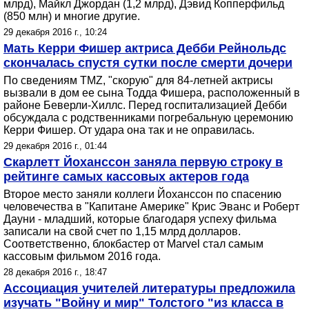
млрд), Майкл Джордан (1,2 млрд), Дэвид Копперфильд
(850 млн) и многие другие.
29 декабря 2016 г., 10:24
Мать Керри Фишер актриса Дебби Рейнольдс
скончалась спустя сутки после смерти дочери
По сведениям TMZ, "скорую" для 84-летней актрисы
вызвали в дом ее сына Тодда Фишера, расположенный в
районе Беверли-Хиллс. Перед госпитализацией Дебби
обсуждала с родственниками погребальную церемонию
Керри Фишер. От удара она так и не оправилась.
29 декабря 2016 г., 01:44
Скарлетт Йоханссон заняла первую строку в
рейтинге самых кассовых актеров года
Второе место заняли коллеги Йоханссон по спасению
человечества в "Капитане Америке" Крис Эванс и Роберт
Дауни - младший, которые благодаря успеху фильма
записали на свой счет по 1,15 млрд долларов.
Соответственно, блокбастер от Marvel стал самым
кассовым фильмом 2016 года.
28 декабря 2016 г., 18:47
Ассоциация учителей литературы предложила
изучать "Войну и мир" Толстого "из класса в