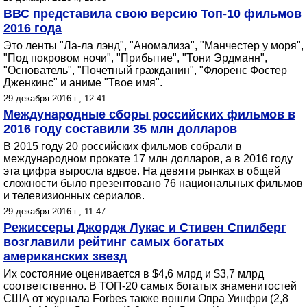
ВВС представила свою версию Топ-10 фильмов
2016 года
Это ленты "Ла-ла лэнд", "Аномализа", "Манчестер у моря",
"Под покровом ночи", "Прибытие", "Тони Эрдманн",
"Основатель", "Почетный гражданин", "Флоренс Фостер
Дженкинс" и аниме "Твое имя".
29 декабря 2016 г., 12:41
Международные сборы российских фильмов в
2016 году составили 35 млн долларов
В 2015 году 20 российских фильмов собрали в
международном прокате 17 млн долларов, а в 2016 году
эта цифра выросла вдвое. На девяти рынках в общей
сложности было презентовано 76 национальных фильмов
и телевизионных сериалов.
29 декабря 2016 г., 11:47
Режиссеры Джордж Лукас и Стивен Спилберг
возглавили рейтинг самых богатых
американских звезд
Их состояние оценивается в $4,6 млрд и $3,7 млрд
соответственно. В ТОП-20 самых богатых знаменитостей
США от журнала Forbes также вошли Опра Уинфри (2,8