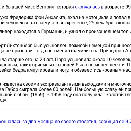
х и бывшей мисс Венгрия, которая
скончалась
в возрасте 99
жа Фредерика фон Анхальта, ехал на мотоцикле и попал в а
ой человек впал в кому, а в воскресенье, 25 декабря, сконча
Оливер находится в Германии, и узнал о произошедшем тол
ерт Лихтенберг, был усыновлен пожилой немецкой принцес
ца не признали, тогда он сменил фамилию на Принц фон Ан
ла старше его на 28 лет. Пара усыновила около 10 челове
данным, таких приемных сыновей было не менее десяти. Пя
шейки бедра ампутировали ногу, и обзавестись кровным нас
а известна своими экстравагантными выходками и многочи
Жа Габор сыграла более 60 ролей. Наибольшую славу ей при
льшой любви" (1959). В 1958 году она получила "Золотой г
ду.
нчалась за два месяца до своего столетия, сообщил ее 9-