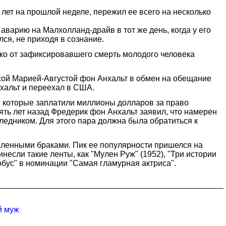
 лет на прошлой неделе, пережил ее всего на несколько
варию на Малхолланд-драйв в тот же день, когда у его
лся, не приходя в сознание.
ько от зафиксировавшего смерть молодого человека
сой Марией-Августой фон Анхальт в обмен на обещание
хальт и переехал в США.
к, которые заплатили миллионы долларов за право
ть лет назад Фредерик фон Анхальт заявил, что намерен
ледником. Для этого пара должна была обратиться к
сленными браками. Пик ее популярности пришелся на
несли такие ленты, как "Мулен Руж" (1952), "Три истории
лобус" в номинации "Самая гламурная актриса".
й муж