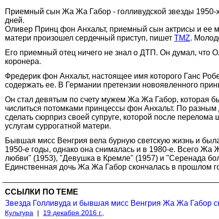
Приемный сын Жа Жа Габор - голливудской звезды 1950-
дней.
Оливер Принц фон Анхальт, приемный сын актрисы и ее му
матери произошел сердечный приступ, пишет
TMZ
. Молод
Его приемный отец ничего не знал о ДТП. Он думал, что 
коронера.
Фредерик фон Анхальт, настоящее имя которого Ганс Роб
содержать ее. В Германии претензии новоявленного прин
Он стал девятым по счету мужем Жа Жа Габор, которая бы
числиться потомками принцессы фон Анхальт. По разным 
сделать сюрприз своей супруге, которой после перелома 
услугам суррогатной матери.
Бывшая мисс Венгрия вела бурную светскую жизнь и был
1950-е годы, однако она снималась и в 1980-е. Всего Жа 
любви" (1953), "Девушка в Кремле" (1957) и "Серенада бо
Единственная дочь Жа Жа Габор скончалась в прошлом го
ССЫЛКИ ПО ТЕМЕ
Звезда Голливуда и бывшая мисс Венгрия Жа Жа Габор ско
Культура
|
19 декабря 2016 г.,