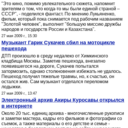
"Это кино, помимо увлекательного сюжета, напомнит
зрителям о том, что когда-то мы были единой страной –
СССР", - поделился фантаст. По мнению Лукьяненко,
фильм, который пока снимается под рабочим названием
"Золотой человек", выполнит "большую миссию дружбы
народов и государств России и Казахстана".
27 мая 2009 г., 15:30
Музыкант Гарик Сукачев сбил на мотоцикле
пешехода
ДТП произошло в среду недалеко от Химкинского
кладбища Москвы. Заметив пешехода, внезапно
появившегося на дороге, Сукачев попытался
затормозить, однако столкновения избежать не удалось.
Пешеход получил тяжелые травмы, но, к счастью, он
остался жив. Сам музыкант отделался переломом
лодыжки.
27 мая 2009 г., 13:47
Электронный архив Акиры Куросавы открылся
в интернете
Около 20 тыс. единиц архива - многочисленные рукописи
и заметки мастера, кадры его фильмов и фотографии со
съемок, а также материалы о его детстве и семье -