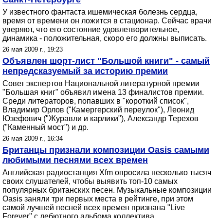
У известного фантаста ишемическая болезнь сердца,
время от времени он ложится в стационар. Сейчас врачи
уверяют, что его состояние удовлетворительное,
динамика - положительная, скоро его должны выписать.
26 мая 2009 г., 19:23
Объявлен шорт-лист "Большой книги" - самый
непредсказуемый за историю премии
Совет экспертов Национальной литературной премии
"Большая книг" объявил имена 13 финалистов премии.
Среди литераторов, попавших в "короткий список",
Владимир Орлов ("Камергерский переулок"), Леонид
Юзефович ("Журавли и карлики"), Александр Терехов
("Каменный мост") и др.
26 мая 2009 г., 16:34
Британцы признали композиции Oasis самыми
любимыми песнями всех времен
Английская радиостанция Xfm опросила несколько тысяч
своих слушателей, чтобы выявить топ-10 самых
популярных британских песен. Музыкальные композиции
Oasis заняли три первых места в рейтинге, при этом
самой лучшей песней всех времен признана "Live
Forever" с дебютного альбома коллектива.