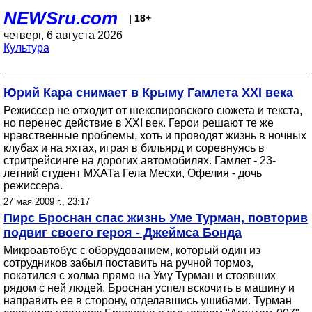
NEWSru.com
| 18+
четверг, 6 августа 2026
Культура
Юрий Кара снимает в Крыму Гамлета XXI века
Режиссер не отходит от шекспировского сюжета и текста,
но перенес действие в XXI век. Герои решают те же
нравственные проблемы, хоть и проводят жизнь в ночных
клубах и на яхтах, играя в бильярд и соревнуясь в
стритрейсинге на дорогих автомобилях. Гамлет - 23-
летний студент МХАТа Гела Месхи, Офелия - дочь
режиссера.
27 мая 2009 г., 23:17
Пирс Броснан спас жизнь Уме Турман, повторив
подвиг своего героя - Джеймса Бонда
Микроавтобус с оборудованием, который один из
сотрудников забыл поставить на ручной тормоз,
покатился с холма прямо на Уму Турман и стоявших
рядом с ней людей. Броснан успел вскочить в машину и
направить ее в сторону, отделавшись ушибами. Турман