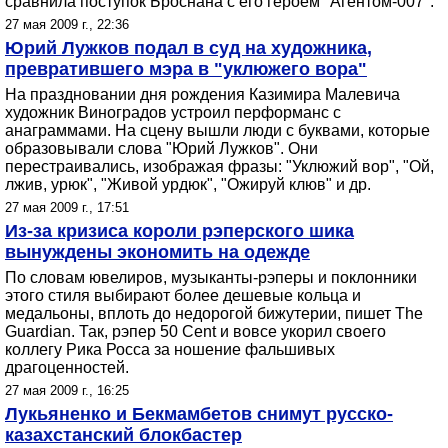
сравнила поступок Броснана с его героем "Агентом-007".
27 мая 2009 г., 22:36
Юрий Лужков подал в суд на художника,
превратившего мэра в "уклюжего вора"
На праздновании дня рождения Казимира Малевича
художник Виноградов устроил перформанс с
анаграммами. На сцену вышли люди с буквами, которые
образовывали слова "Юрий Лужков". Они
перестраивались, изображая фразы: "Уклюжий вор", "Ой,
лжив, урюк", "Живой урдюк", "Ожируй клюв" и др.
27 мая 2009 г., 17:51
Из-за кризиса короли рэперского шика
вынуждены экономить на одежде
По словам ювелиров, музыканты-рэперы и поклонники
этого стиля выбирают более дешевые кольца и
медальоны, вплоть до недорогой бижутерии, пишет The
Guardian. Так, рэпер 50 Cent и вовсе укорил своего
коллегу Рика Росса за ношение фальшивых
драгоценностей.
27 мая 2009 г., 16:25
Лукьяненко и Бекмамбетов снимут русско-
казахстанский блокбастер