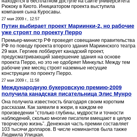
находятся в бесплатном доступе на сайте университета
Рюкоку в Киото. Инициатором проекта выступила
компания сына Куросавы.
27 мая 2009 г., 12:57
Путин выбирает проект Мариинки-2, но рабочие
уже строят по проекту Перро
Премьер-министр РФ проведет совещание правительства
РФ по поводу проекта второго здания Мариинского театра
29 мая. Гергиев лоббирует канадский проект,
предусматривающий завершение здания на основе
проекта Перро, но это не одобряет Минкульт. Между тем
рабочие уже месяц строят наземные несущие
конструкции по проекту Перро.
27 мая 2009 г., 11:58
Международную букеровскую премию-2009
получила канадская писательница Элис Мунро
Она получила известность благодаря своим коротким
рассказам. Как заявили в жюри, в каждом ее
произведении "столько глубины, мудрости и точности
наблюдений, сколько многие писатели вмещают в целую
творческую жизнь". Денежная часть премии составляет
103 тысячи долларов. В числе номинантов была также
Людмила Улицкая.