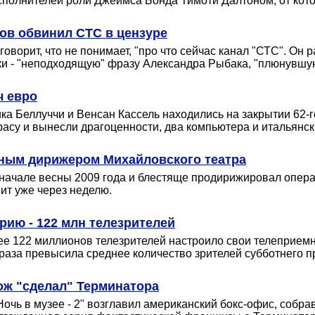
исполнителей роли Джеймса Бонда Тимоти Далтоном, от кото
ров обвинил СТС в цензуре
орит, что не понимает, "про что сейчас канал "СТС". Он р
ки - "неподходящую" фразу Александра Рыбака, "плюнувшу
ч евро
ка Беллуччи и Венсан Кассель находились на закрытии 62-г
расу и вынесли драгоценности, два компьютера и итальянск
вным дирижером Михайловского театра
 начале весны 2009 года и блестяще продирижировал операм
ит уже через неделю.
ию - 122 млн телезрителей
е 122 миллионов телезрителей настроило свои телеприемни
 раза превысила среднее количество зрителей субботнего п
ож "сделал" Терминатора
чь в музее - 2" возглавил американский бокс-офис, собрав