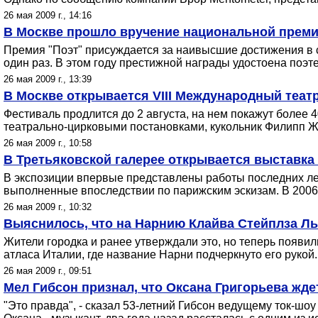
26 мая 2009 г., 14:16
В Москве прошло вручение национальной преми
Премия "Поэт" присуждается за наивысшие достижения в 
один раз. В этом году престижной награды удостоена поэт
26 мая 2009 г., 13:39
В Москве открывается VIII Международный теа
Фестиваль продлится до 2 августа, на нем покажут более 
театрально-цирковыми постановками, кукольник Филипп Жа
26 мая 2009 г., 10:58
В Третьяковской галерее открывается выставка 
В экспозиции впервые представлены работы последних лет
выполненные впоследствии по парижским эскизам. В 2006
26 мая 2009 г., 10:32
Выяснилось, что на Нарнию Клайва Стейплза Л
Жители городка и ранее утверждали это, но теперь появи
атласа Италии, где название Нарни подчеркнуто его рукой.
26 мая 2009 г., 09:51
Мел Гибсон признал, что Оксана Григорьева ждет
"Это правда", - сказал 53-летний Гибсон ведущему ток-шо