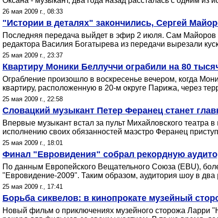
Оксана - музыкант, два года назад рассталась с одним из 
26 мая 2009 г., 08:33
"Истории в деталях" закончились, Сергей Майо
Последняя передача выйдет в эфир 2 июля. Сам Майоров гов
редактора Василия Богатырева из передачи вырезали кус
25 мая 2009 г., 23:37
Квартиру Моники Беллуччи ограбили на 80 тыся
Ограбление произошло в воскресенье вечером, когда Мони
квартиру, расположенную в 20-м округе Парижа, через тер
25 мая 2009 г., 22:58
Словацкий музыкант Петер Феранец станет гла
Впервые музыкант встал за пульт Михайловского театра в
исполнению своих обязанностей маэстро Феранец приступ
25 мая 2009 г., 18:01
Финал "Евровидения" собрал рекордную аудитор
По данным Европейского Вещательного Союза (EBU), боле
"Евровидение-2009". Таким образом, аудитория шоу в два
25 мая 2009 г., 17:41
Борьба сиквелов: в кинопрокате музейный стор
Новый фильм о приключениях музейного сторожа Ларри "Но