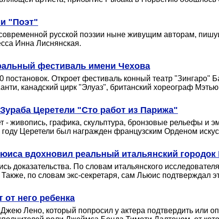
и "Поэт"
современной русской поэзии ныне живущим авторам, пишущ
есса Инна Лиснянская.
тральный фестиваль имени Чехова
40 постановок. Откроет фестиваль конный театр "Зингаро" 
нти, канадский цирк "Элуаз", британский хореограф Мэтью
Зураба Церетели "Сто работ из Парижа"
 - живопись, графика, скульптура, бронзовые рельефы и э
 году Церетели был награжден французским Орденом искус
ьюиса вдохновил реальный итальянский городок
лись доказательства. По словам итальянского исследовател
 Также, по словам экс-секретаря, сам Льюис подтверждал эт
 от него ребенка
у Джею Лено, который попросил у актера подтвердить или 