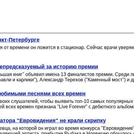
нкт-Петербурге
 от времени он ложится в стационар. Сейчас врачи уверяют
непредсказуемый за историю премии
ьшая книг" объявил имена 13 финалистов премии. Среди ли
вли и карлики"), Александр Терехов ("Каменный мост") и д
любимыми песнями всех времен
воих слушателей, чтобы выявить топ-10 самых популярных
ей всех времен признана "Live Forever" с дебютного альбом
тора "Евровидения" не крали скрипку
вца, на которой он играл во время конкурса "Евровидение"
авляющей артиста, прибытие Рыбака в Норвегию обошлось 