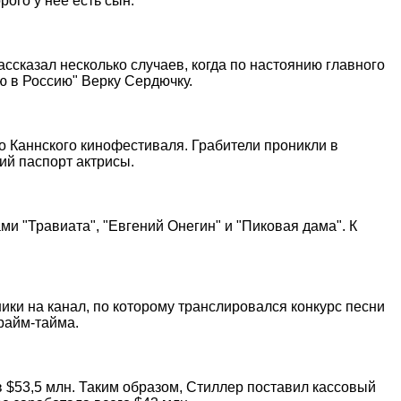
рого у нее есть сын.
ассказал несколько случаев, когда по настоянию главного
ю в Россию" Верку Сердючку.
о Каннского кинофестиваля. Грабители проникли в
ий паспорт актрисы.
и "Травиата", "Евгений Онегин" и "Пиковая дама". К
ки на канал, по которому транслировался конкурс песни
райм-тайма.
 $53,5 млн. Таким образом, Стиллер поставил кассовый