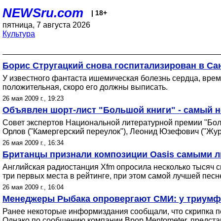
NEWSru.com
| 18+
пятница, 7 августа 2026
Культура
Борис Стругацкий снова госпитализирован в Са
У известного фантаста ишемическая болезнь сердца, время
положительная, скоро его должны выписать.
26 мая 2009 г., 19:23
Объявлен шорт-лист "Большой книги" - самый 
Совет экспертов Национальной литературной премии "Бол
Орлов ("Камергерский переулок"), Леонид Юзефович ("Жура
26 мая 2009 г., 16:34
Британцы признали композиции Oasis самыми 
Английская радиостанция Xfm опросила несколько тысяч с
три первых места в рейтинге, при этом самой лучшей песн
26 мая 2009 г., 16:04
Менеджеры Рыбака опровергают СМИ: у триумфа
Ранее некоторые информиздания сообщали, что скрипка пе
Однако по сообщению компании Bpop Mentometer, предст