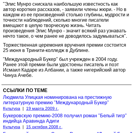
"Элис Мунро снискала наибольшую известность как
автор коротких рассказов, - заявили члены жюри. - Но в
каждом из ее произведений столько глубины, мудрости и
точности наблюдений, сколько многие писатели
вмещают в целую творческую жизнь. Читать
произведения Элис Мунро - значит всякий раз узнавать
нечто такое, о чем ранее не доводилось задумываться".
Торжественная церемония вручения премии состоится
25 июня в Тринити-колледж в Дублине.
"Международный Букер" был учрежден в 2004 году.
Ранее этой премии были удостоены писатель и поэт
Исмаил Кадаре из Албании, а также нигерийский автор
Чинуа Ачебе.
ССЫЛКИ ПО ТЕМЕ
Людмила Улицкая номинирована на престижную
литературную премию "Международный Букер"
Культура
|
19 марта 2009 г.,
Букеровскую премию-2008 получил роман "Белый тигр"
индийца Аравинда Адиги
Культура
|
15 октября 2008 г.,