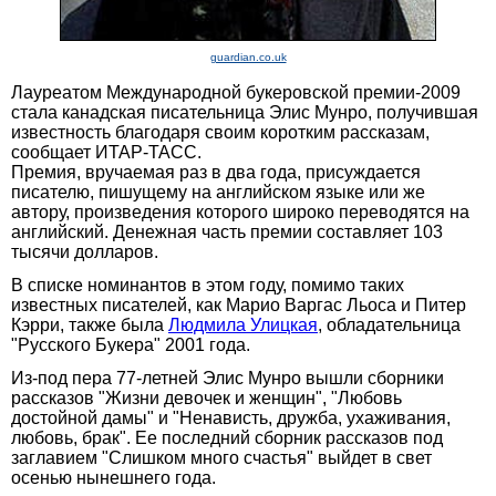
guardian.co.uk
Лауреатом Международной букеровской премии-2009
стала канадская писательница Элис Мунро, получившая
известность благодаря своим коротким рассказам,
сообщает ИТАР-ТАСС.
Премия, вручаемая раз в два года, присуждается
писателю, пишущему на английском языке или же
автору, произведения которого широко переводятся на
английский. Денежная часть премии составляет 103
тысячи долларов.
В списке номинантов в этом году, помимо таких
известных писателей, как Марио Варгас Льоса и Питер
Кэрри, также была
Людмила Улицкая
, обладательница
"Русского Букера" 2001 года.
Из-под пера 77-летней Элис Мунро вышли сборники
рассказов "Жизни девочек и женщин", "Любовь
достойной дамы" и "Ненависть, дружба, ухаживания,
любовь, брак". Ее последний сборник рассказов под
заглавием "Слишком много счастья" выйдет в свет
осенью нынешнего года.