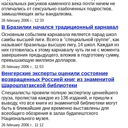
наскальных рисунков каменного века почти ничем не
отличались от сексуально озабоченных подростков,
замышляющих акты вандализма.
26 february 2006 г., 12:33
В Бразилии начался традиционный карнавал
Основным событием карнавала является парад школ
самбы высшей лиги. Всего в "специальной группе", как
называют бразильцы высшую лигу, 14 школ. Каждая из
них готовилась к этому карнавалу чуть ли не с момента
завершения предыдущего, вложив в подготовку сумму,
превышающую миллион долларов.
26 february 2006 г., 11:53
Венгерские эксперты оценили состояние
возвращенных Россией книг из знаменитой
Шарошпатакской библиотеки
Специалисты провели полную экспертизу ценнейшего
груза, пролистав каждое из 136 изданий, и пришли к
выводу, что все книги из знаменитой библиотеки могут
быть в ближайшие дни временно выставлены для
всеобщего обозрения в залах будапештского
Национального музея.
26 february 2006 г., 11:12