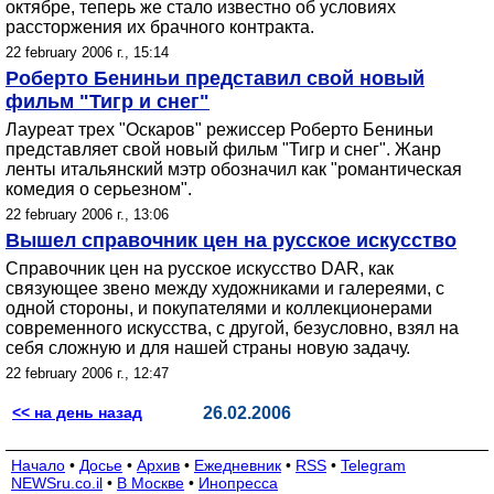
октябре, теперь же стало известно об условиях
рассторжения их брачного контракта.
22 february 2006 г., 15:14
Роберто Бениньи представил свой новый
фильм "Тигр и снег"
Лауреат трех "Оскаров" режиссер Роберто Бениньи
представляет свой новый фильм "Тигр и снег". Жанр
ленты итальянский мэтр обозначил как "романтическая
комедия о серьезном".
22 february 2006 г., 13:06
Вышел справочник цен на русское искусство
Справочник цен на русское искусство DAR, как
связующее звено между художниками и галереями, с
одной стороны, и покупателями и коллекционерами
современного искусства, с другой, безусловно, взял на
себя сложную и для нашей страны новую задачу.
22 february 2006 г., 12:47
<< на день назад
26.02.2006
Начало
•
Досье
•
Архив
•
Ежедневник
•
RSS
•
Telegram
NEWSru.co.il
•
В Москве
•
Инопресса