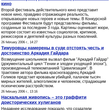
кино
Второй фестиваль действительного кино представит
новое кино, правдиво отражающее реальность,
открывающее новых героев и новые темы. В Конкурсной
программе Фестиваля будут представлены фильмы,
созданные за последние 3 года. Картины оценивает жюри,
которое состоит из известных социологов, критиков,
режиссеров и деятелей культуры разных поколений.
26 february 2006 г., 14:27
Тимуровцы намерены в суде отстоять честь и
достоинство Аркадия Гайдара
Возмущение школьников вызвал фильм "Аркадий Гайдар"
(документальный цикл "Гении и злодеи уходящей эпохи"),
произведенный телекомпанией "Цивилизация". В
трактовке автора фильма красногвардеец Аркадий
Голиков предстает кровавым убийцей, палачом тысяч
мирных жителей, алкоголиком и человеком, страдающим
психическим расстройством.
26 february 2006 г., 13:16
Наскальная живопись – это граффити
доисторических хулиганов
Недавнее исследование показало, что создатели