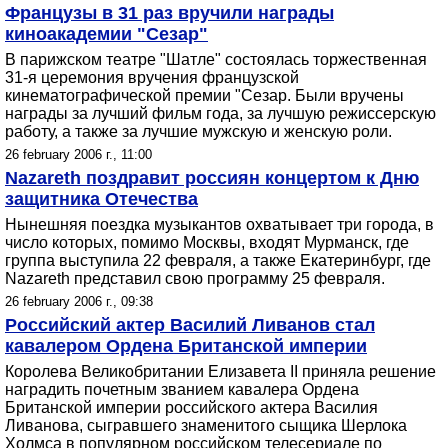
Французы в 31 раз вручили награды
киноакадемии "Сезар"
В парижском театре "Шатле" состоялась торжественная
31-я церемония вручения французской
кинематографической премии "Сезар. Были вручены
награды за лучший фильм года, за лучшую режиссерскую
работу, а также за лучшие мужскую и женскую роли.
26 february 2006 г., 11:00
Nazareth поздравит россиян концертом к Дню
защитника Отечества
Нынешняя поездка музыкантов охватывает три города, в
число которых, помимо Москвы, входят Мурманск, где
группа выступила 22 февраля, а также Екатеринбург, где
Nazareth представил свою программу 25 февраля.
26 february 2006 г., 09:38
Российский актер Василий Ливанов стал
кавалером Ордена Британской империи
Королева Великобритании Елизавета II приняла решение
наградить почетным званием кавалера Ордена
Британской империи российского актера Василия
Ливанова, сыгравшего знаменитого сыщика Шерлока
Холмса в популярном российском телесериале по