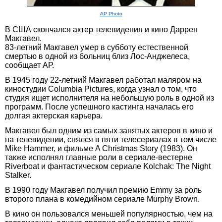
AP Photo
В США скончался актер телевидения и кино Даррен
Макгавел.
83-летний Макгавел умер в субботу естественной
смертью в одной из больниц близ Лос-Анджелеса,
сообщает АР.
В 1945 году 22-летний Макгавел работал маляром на
киностудии Columbia Pictures, когда узнал о том, что
студия ищет исполнителя на небольшую роль в одной из
программ. После успешного кастинга началась его
долгая актерская карьера.
Макгавел был одним из самых занятых актеров в кино и
на телевидении, снялся в пяти телесериалах в том числе
Mike Hammer, и фильме A Christmas Story (1983). Он
также исполнял главные роли в сериале-вестерне
Riverboat и фантастическом сериале Kolchak: The Night
Stalker.
В 1990 году Макгавел получил премию Emmy за роль
второго плана в комедийном сериале Murphy Brown.
B кино он пользовался меньшей популярностью, чем на