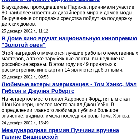
В аукционе, проходившем в Париже, принимали участие
80 наиболее известных дизайнеров мира и домов моды.
Вырученные от продажи средства пойдут на поддержку
детских домов.
25 декабря 2002 г., 11:12
В Доме кино вручат национальную кинопремию
"Золотой овен"
Этой наградой отмечаются лучшие работы отечественных
мастеров, а также зарубежные ленты, вышедшие на
российские экраны. В этом году из 49 принятых к
рассмотрению кинокартин 14 являются дебютными.
25 декабря 2002 г., 09:53
Любимые актеры американцев - Том Хэнкс, Мэл
Гибсон и Джулия Робертс
На четвертое место попал Харрисон Форд, пятым стал
Шон Коннери, шестое место занял Джон Уэйн. В
определении главного любимца публики большое
значение, видимо, имела последняя роль Тома Хэнкса.
24 декабря 2002 г., 16:49
Международная премия Пуччини вручена
Галине Вишневской