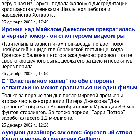
верующая из Тарусы подала жалобу о дискредитации
христианства учениками Школы волшебства и
чародейства Хогвартс.
25 декабря 2002 г., 17:49
Ирония над Майклом Джексоном превратилась
в черный юмор - он стал героем видеоигры
Язвительным завистникам поп-звезды не дает покоя
ноябрьский инцидент в берлинской гостинице, когда
Джексон с балкона пятого этажа демонстрировал толпе
своего крошечного сына, держа его за шею и перекинув
через перила.
25 декабря 2002 г., 14:50
С "Властелином колец" по обе стороны
Атлантики не может сравниться ни один фильм
Только за первые три дня после мировой премьеры
вторая часть кинотрилогии Питера Джексона "Две
крепости" собрала в Великобритании и Ирландии 8,6 млн
фунтов стерлингов. За тот же период "Гарри Поттер"
заработал всего 1,2 миллиона.
25 декабря 2002 г., 12:28
Аукцион дизайнерских елок: березовый ствол
Kenzo и черный градусник Galliano