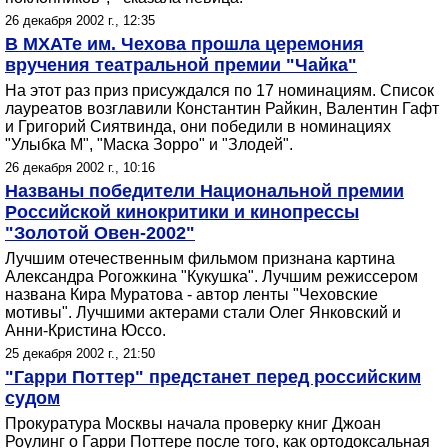
26 декабря 2002 г., 12:35
В МХАТе им. Чехова прошла церемония
вручения театральной премии "Чайка"
На этот раз приз присуждался по 17 номинациям. Список
лауреатов возглавили Константин Райкин, Валентин Гафт
и Григорий Сиятвинда, они победили в номинациях
"Улыбка М", "Маска Зорро" и "Злодей".
26 декабря 2002 г., 10:16
Названы победители Национальной премии
Российской кинокритики и кинопрессы
"Золотой Овен-2002"
Лучшим отечественным фильмом признана картина
Александра Рогожкина "Кукушка". Лучшим режиссером
названа Кира Муратова - автор ленты "Чеховские
мотивы". Лучшими актерами стали Олег Янковский и
Анни-Кристина Юссо.
25 декабря 2002 г., 21:50
"Гарри Поттер" предстанет перед российским
судом
Прокуратура Москвы начала проверку книг Джоан
Роулинг о Гарри Поттере после того, как ортодоксальная