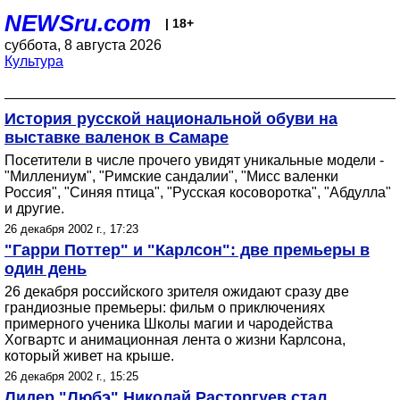
NEWSru.com
| 18+
суббота, 8 августа 2026
Культура
История русской национальной обуви на
выставке валенок в Самаре
Посетители в числе прочего увидят уникальные модели -
"Миллениум", "Римские сандалии", "Мисс валенки
Россия", "Синяя птица", "Русская косоворотка", "Абдулла"
и другие.
26 декабря 2002 г., 17:23
"Гарри Поттер" и "Карлсон": две премьеры в
один день
26 декабря российского зрителя ожидают сразу две
грандиозные премьеры: фильм о приключениях
примерного ученика Школы магии и чародейства
Хогвартс и анимационная лента о жизни Карлсона,
который живет на крыше.
26 декабря 2002 г., 15:25
Лидер "Любэ" Николай Расторгуев стал