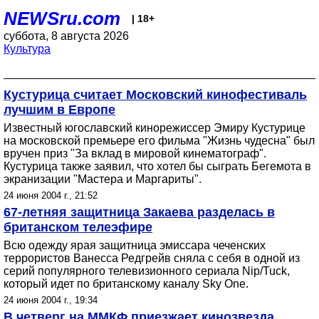
NEWSru.com
| 18+
суббота, 8 августа 2026
Культура
Кустурица считает Московский кинофестиваль
лучшим в Европе
Известный югославский кинорежиссер Эмиру Кустурице
на московской премьере его фильма "Жизнь чудесна" был
вручен приз "За вклад в мировой кинематограф".
Кустурица также заявил, что хотел бы сыграть Бегемота в
экранизации "Мастера и Маргариты".
24 июня 2004 г., 21:52
67-летняя защитница Закаева разделась в
британском телеэфире
Всю одежду ярая защитница эмиссара чеченских
террористов Ванесса Редгрейв сняла с себя в одной из
серий популярного телевизионного сериала Nip/Tuck,
который идет по британскому каналу Sky One.
24 июня 2004 г., 19:34
В четверг на ММКФ приезжает кинозвезда