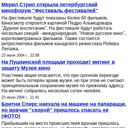
Мерил Стрип открыла петербургский
кинофорум "Фестиваль фестивалей"
На фестивале будут показаны более 60 фильмов.
Киносмотр откроется картиной Педро Альмодовара
"Дурное воспитание". На фестивале будут работать
несколько секций - международная, "Hовое русское кино",
короткометражных фильмов. Также состоится
ретроспектива фильмов канадского режиссера Робера
Лепажа.
23 июня 2004 г., 22:08
На Пушкинской площади проходит митинг в
защиту Музея кино
Участники акции опасаются, что при срочном переезде
может быть потерян архив музея, но при этом не считают
принципиальным сохранение музея по прежнему адресу.
На митинг собрались несколько сотен человек.
23 июня 2004 г., 21:41
Бритни Спирс наехала на машине на папарацци,
но врачам "скорой" пришлось спасать ее
(ФОТО)
Прибывшим на место происшествия врачам пришлось