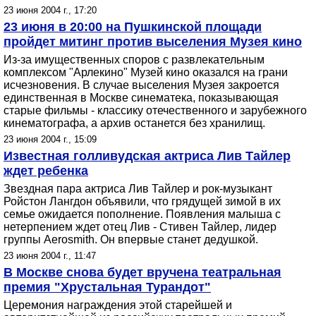
23 июня 2004 г., 17:20
23 июня в 20:00 на Пушкинской площади
пройдет митинг против выселения Музея кино
Из-за имущественных споров с развлекательным
комплексом "Арлекино" Музей кино оказался на грани
исчезновения. В случае выселения Музея закроется
единственная в Москве синематека, показывающая
старые фильмы - классику отечественного и зарубежного
кинематографа, а архив останется без хранилищ.
23 июня 2004 г., 15:09
Известная голливудская актриса Лив Тайлер
ждет ребенка
Звездная пара актриса Лив Тайлер и рок-музыкант
Ройстон Лангдон объявили, что грядущей зимой в их
семье ожидается пополнение. Появления малыша с
нетерпением ждет отец Лив - Стивен Тайлер, лидер
группы Aerosmith. Он впервые станет дедушкой.
23 июня 2004 г., 11:47
В Москве снова будет вручена театральная
премия "Хрустальная Турандот"
Церемония награждения этой старейшей и