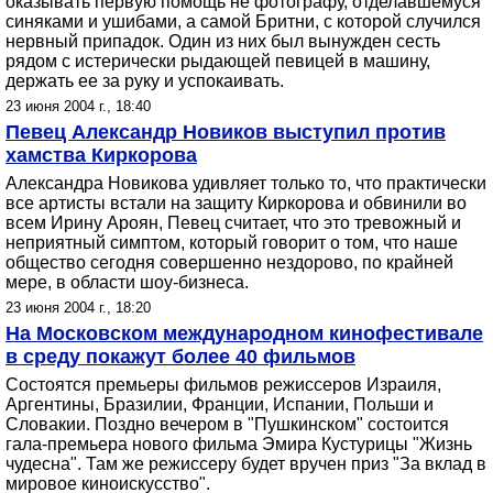
оказывать первую помощь не фотографу, отделавшемуся
синяками и ушибами, а самой Бритни, с которой случился
нервный припадок. Один из них был вынужден сесть
рядом с истерически рыдающей певицей в машину,
держать ее за руку и успокаивать.
23 июня 2004 г., 18:40
Певец Александр Новиков выступил против
хамства Киркорова
Александра Новикова удивляет только то, что практически
все артисты встали на защиту Киркорова и обвинили во
всем Ирину Ароян, Певец считает, что это тревожный и
неприятный симптом, который говорит о том, что наше
общество сегодня совершенно нездорово, по крайней
мере, в области шоу-бизнеса.
23 июня 2004 г., 18:20
На Московском международном кинофестивале
в среду покажут более 40 фильмов
Состоятся премьеры фильмов режиссеров Израиля,
Аргентины, Бразилии, Франции, Испании, Польши и
Словакии. Поздно вечером в "Пушкинском" состоится
гала-премьера нового фильма Эмира Кустурицы "Жизнь
чудесна". Там же режиссеру будет вручен приз "За вклад в
мировое киноискусство".