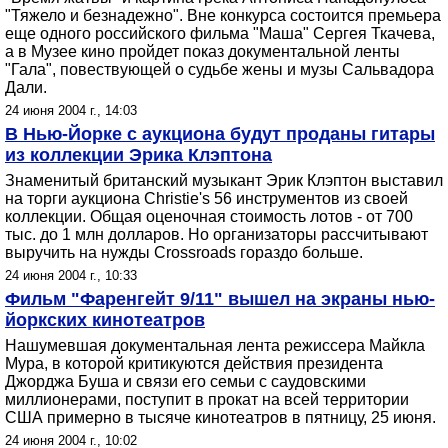
"Тяжело и безнадежно". Вне конкурса состоится премьера
еще одного российского фильма "Маша" Сергея Ткачева,
а в Музее кино пройдет показ документальной ленты
"Гала", повествующей о судьбе жены и музы Сальвадора
Дали.
24 июня 2004 г., 14:03
В Нью-Йорке с аукциона будут проданы гитары
из коллекции Эрика Клэптона
Знаменитый британский музыкант Эрик Клэптон выставил
на торги аукциона Christie's 56 инструментов из своей
коллекции. Общая оценочная стоимость лотов - от 700
тыс. до 1 млн долларов. Но организаторы рассчитывают
выручить на нужды Crossroads гораздо больше.
24 июня 2004 г., 10:33
Фильм "Фаренгейт 9/11" вышел на экраны нью-
йоркских кинотеатров
Нашумевшая документальная лента режиссера Майкла
Мура, в которой критикуются действия президента
Джорджа Буша и связи его семьи с саудовскими
миллионерами, поступит в прокат на всей территории
США примерно в тысяче кинотеатров в пятницу, 25 июня.
24 июня 2004 г., 10:02