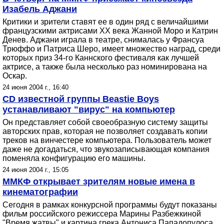
Изабель Аджани
Критики и зрители ставят ее в один ряд с величайшими
французскими актрисами XX века Жанной Моро и Катрин
Денев. Аджани играла в театре, снималась у Франсуа
Трюффо и Патриса Шеро, имеет множество наград, среди
которых приз 34-го Каннского фестиваля как лучшей
актрисе, а также была несколько раз номинирована на
Оскар.
24 июня 2004 г., 16:40
CD известной группы Beastie Boys
устанавливают "вирус" на компьютер
Он представляет собой своеобразную систему защиты
авторских прав, которая не позволяет создавать копии
треков на винчестере компьютера. Пользователь может
даже не догадаться, что звукозаписывающая компания
поменяла конфигурацию его машины.
24 июня 2004 г., 15:05
ММКФ открывает зрителям новые имена в
кинематографии
Сегодня в рамках конкурсной программы будут показаны
фильм российского режиссера Марины Разбежкиной
"Время жатвы" и картина грека Антониса Пападопулоса