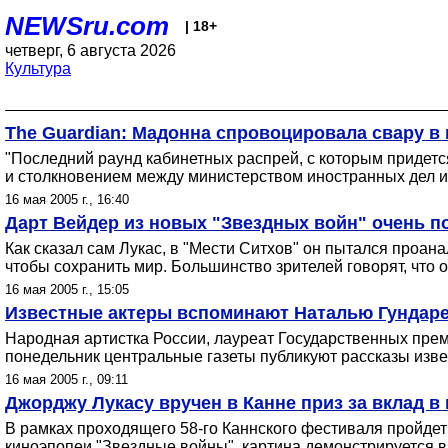
NEWSru.com
| 18+
четверг, 6 августа 2026
Культура
The Guardian: Мадонна спровоцировала свару в
"Последний раунд кабинетных распрей, с которым придетс
и столкновением между министерством иностранных дел и е
16 мая 2005 г., 16:40
Дарт Вейдер из новых "Звездных войн" очень п
Как сказал сам Лукас, в "Мести Ситхов" он пытался проан
чтобы сохранить мир. Большинство зрителей говорят, что 
16 мая 2005 г., 15:05
Известные актеры вспоминают Наталью Гундаре
Народная артистка России, лауреат Государственных прем
понедельник центральные газеты публикуют рассказы изве
16 мая 2005 г., 09:11
Джорджу Лукасу вручен в Канне приз за вклад в
В рамках проходящего 58-го Каннского фестиваля пройд
киноэпопеи "Звездные войны", картина демонстрируется 