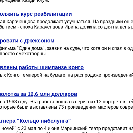
пермодель Хайди Клум.
должить курс реабилитации
я Караченцова продолжает улучшаться. На праздники он ез
ытием - сноха Караченцова Ирина должна со дня на день р
 кровати с Джексоном
ильма "Один дома", заявил на суде, что хотя он и спал в 
"просто смехотворны".
авлены работы шимпанзе Конго
нных Конго темперой на бумаге, на распродаже произведен
олотка за 12,6 млн долларов
 в 1963 году. Эта работа вошла в серию из 13 портретов Т
 которые были выставлены 73 произведения мастеров совре
агнера "Кольцо нибелунга"
ночей" с 23 мая по 4 июня Мариинский театр представит на