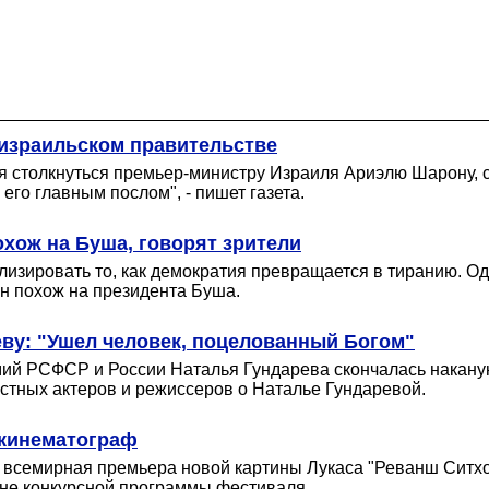
 израильском правительстве
я столкнуться премьер-министру Израиля Ариэлю Шарону, 
го главным послом", - пишет газета.
охож на Буша, говорят зрители
ализировать то, как демократия превращается в тиранию. Од
он похож на президента Буша.
ву: "Ушел человек, поцелованный Богом"
ий РСФСР и России Наталья Гундарева скончалась наканун
стных актеров и режиссеров о Наталье Гундаревой.
 кинематограф
ет всемирная премьера новой картины Лукаса "Реванш Си
вне конкурсной программы фестиваля.