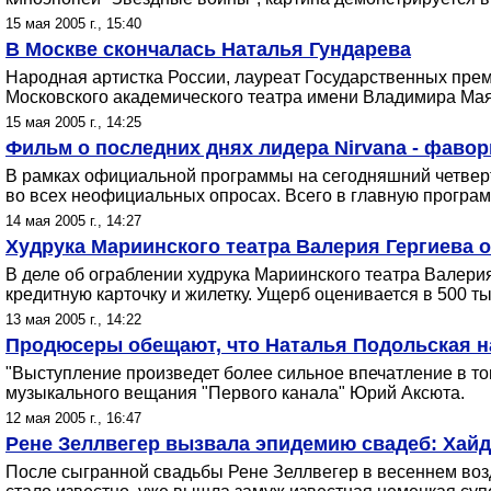
15 мая 2005 г., 15:40
В Москве скончалась Наталья Гундарева
Народная артистка России, лауреат Государственных пре
Московского академического театра имени Владимира Мая
15 мая 2005 г., 14:25
Фильм о последних днях лидера Nirvana - фаво
В рамках официальной программы на сегодняшний четверт
во всех неофициальных опросах. Всего в главную програ
14 мая 2005 г., 14:27
Худрука Мариинского театра Валерия Гергиева 
В деле об ограблении худрука Мариинского театра Валери
кредитную карточку и жилетку. Ущерб оценивается в 500 ты
13 мая 2005 г., 14:22
Продюсеры обещают, что Наталья Подольская н
"Выступление произведет более сильное впечатление в то
музыкального вещания "Первого канала" Юрий Аксюта.
12 мая 2005 г., 16:47
Рене Зеллвегер вызвала эпидемию свадеб: Хайди
После сыгранной свадьбы Рене Зеллвегер в весеннем возду