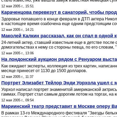
стало известно, уже вышла замуж известная немецкая су
12 мая 2005 г., 15:51
Караченцова перевезут в санаторий, чтобы про
Здоровье попавшего в конце февраля в ДТП актера Никола
в настоящее время озабочена еще одним предстоящим соб
12 мая 2005 г., 14:21
Маколей Калкин рассказал, как он спал в одной
24-летний актер, ставший известным еще в детстве после ф
домогательствах к нему со стороны певца, по его словам, 
12 мая 2005 г., 13:06
На лондонский аукцион рядом с Ренуаром выст
Как ожидают эксперты, коллекция из трех картин, написа
месяце принесет от 1130 до 1500 долларов.
12 мая 2005 г., 11:37
Портрет Элизабет Тейлор Энди Уорхола ушел с м
Уорхол написал портрет знаменитой американской актрисы
гаммах. Портрет стал самым дорогим лотом на торгах, на
12 мая 2005 г., 09:54
Мариинский театр представит в Москве оперу В
В рамках 13-го Международного фестиваля "Звезды белых 