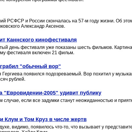
мий РСФСР и России скончалась на 57-м году жизни. Об эт
ковского Александр Аксенов.
рит Каннского кинофестиваля
ый день фестиваля уже показаны шесть фильмов. Картина 
мму фестиваля включен 21 фильм.
ограбил "обычный вор"
я Гергиева появился подозреваемый. Вор похитил у музыка
сяч рублей.
а "Евровидении-2005" удивит публику
м случае, если все задумки станут неожиданностью и прият
 Клум и Том Круз в числе жертв
хе, видимо, появилось что-то, что вызывает у представите