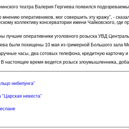
риинского театра Валерия Гергиева появился подозреваемы
о мнению оперативников, мог совершить эту кражу", - сказ
скому коллективу консерватории имени Чайковского, где п
ены лучшие оперативники уголовного розыска УВД Централь
иева были похищены 10 мая из гримерной Большого зала Мо
учные часы, два сотовых телефона, кредитную карточку и ж
. В настоящее время ведется розыск злоумышленника, доба
ольцо нибелунга"
 "Царская невеста"
Беслане