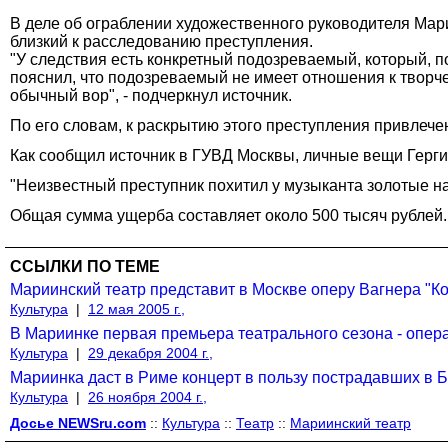
В деле об ограблении художественного руководителя Ма
близкий к расследованию преступления.
"У следствия есть конкретный подозреваемый, который, п
пояснил, что подозреваемый не имеет отношения к творче
обычный вор", - подчеркнул источник.
По его словам, к раскрытию этого преступления привлеч
Как сообщил источник в ГУВД Москвы, личные вещи Герг
"Неизвестный преступник похитил у музыканта золотые нар
Общая сумма ущерба составляет около 500 тысяч рублей
ССЫЛКИ ПО ТЕМЕ
Мариинский театр представит в Москве оперу Вагнера "К
Культура
|
12 мая 2005 г.,
В Мариинке первая премьера театрального сезона - опера
Культура
|
29 декабря 2004 г.,
Мариинка даст в Риме концерт в пользу пострадавших в 
Культура
|
26 ноября 2004 г.,
Досье NEWSru.com
::
Культура
::
Театр
::
Мариинский театр