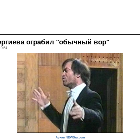
ергиева ограбил "обычный вор"
10:54
Архив NEWSru.com