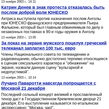
13 ноября 2003 г., 14:11
Катрин Денев в знак протеста отказалась быть
послом доброй воли ЮНЕСКО
Актриса выступила против назначения послом Анголы
при ЮНЕСКО французского предпринимателя Пьера
Фальконе, который был главным обвиняемым по делу о
незаконных поставках в 90-е годы оружия в Анголу.
13 ноября 2003 г., 13:05
За показ на экране мужcкого поцелуя греческий
телеканал заплатил 100 тыс. евро
Члены Национального совета по телевидению и
радиовещанию, обычно достаточно терпимо относящиеся
к сценам сексуального характера и "обнаженке" на
экране, назвали данную сцену "вульгарной и
недопустимой".
13 ноября 2003 г., 10:14
Лучано Паваротти навсегда попрощается с
Москвой 21 декабря
Последний сольный концерт великий и прославленный
тенор даст в Государственном Кремлевском дворце 21
декабря. Его выступление называется по-итальянски
экспрессивно: "Москва, чао!".