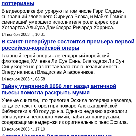
поттерианы
В видеоролике фигурируют в том числе Гэри Олдмен,
сыгравший зловещего Сириуса Блэка, и Майкл Гэмбон,
сменивший умершего исполнителя роли директора
Хогвартса Альбуса Дамблдора Ричарда Харриса.
14 ноября 2003 г., 10:31
В Санкт-Петербурге состоится премьера первой
российско-корейской оперы
Главный герой оперы - легендарный корейский
флотоводец XVI века Ли Сун Синь. Благодаря Ли Сун
Сину Корея не раз отстаивала свою независимость.
Оперу написал Владислав Агафонников.
14 ноября 2003 г., 08:58
Тайну утерянной 2050 лет назад античной
пьесы помогла раскрыть мумия
Ученые считали, что трилогия Эсхила потеряна навсегда,
когда ее текст сгорел при пожаре Александрийской
библиотеки в 48 году до н.э. Однако недавно археологи
обнаружили несколько мумий, набитых папирусами,
содержащими выдержки из оригинальных пьес Эсхила.
13 ноября 2003 г., 17:10