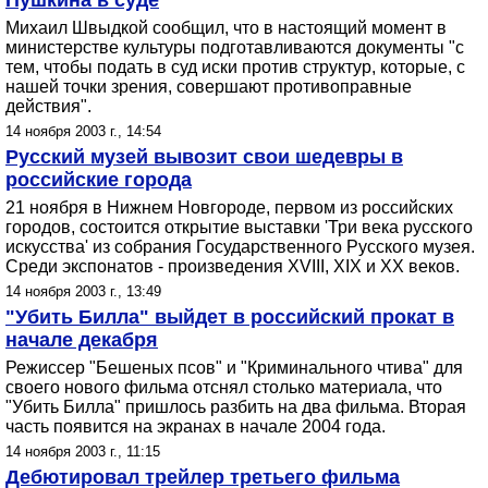
Пушкина в суде
Михаил Швыдкой сообщил, что в настоящий момент в
министерстве культуры подготавливаются документы "с
тем, чтобы подать в суд иски против структур, которые, с
нашей точки зрения, совершают противоправные
действия".
14 ноября 2003 г., 14:54
Русский музей вывозит свои шедевры в
российские города
21 ноября в Нижнем Новгороде, первом из российских
городов, состоится открытие выставки 'Три века русского
искусства' из собрания Государственного Русского музея.
Среди экспонатов - произведения XVIII, ХIХ и ХХ веков.
14 ноября 2003 г., 13:49
"Убить Билла" выйдет в российский прокат в
начале декабря
Режиссер "Бешеных псов" и "Криминального чтива" для
своего нового фильма отснял столько материала, что
"Убить Билла" пришлось разбить на два фильма. Вторая
часть появится на экранах в начале 2004 года.
14 ноября 2003 г., 11:15
Дебютировал трейлер третьего фильма