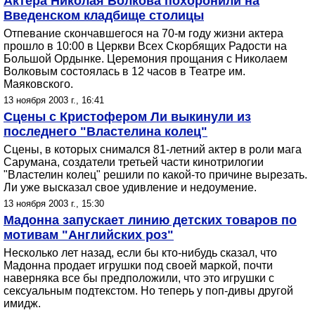
Актера Николая Волкова похоронили на
Введенском кладбище столицы
Отпевание скончавшегося на 70-м году жизни актера
прошло в 10:00 в Церкви Всех Скорбящих Радости на
Большой Ордынке. Церемония прощания с Николаем
Волковым состоялась в 12 часов в Театре им.
Маяковского.
13 ноября 2003 г., 16:41
Сцены с Кристофером Ли выкинули из
последнего "Властелина колец"
Сцены, в которых снимался 81-летний актер в роли мага
Сарумана, создатели третьей части кинотрилогии
"Властелин колец" решили по какой-то причине вырезать.
Ли уже высказал свое удивление и недоумение.
13 ноября 2003 г., 15:30
Мадонна запускает линию детских товаров по
мотивам "Английских роз"
Несколько лет назад, если бы кто-нибудь сказал, что
Мадонна продает игрушки под своей маркой, почти
наверняка все бы предположили, что это игрушки с
сексуальным подтекстом. Но теперь у поп-дивы другой
имидж.