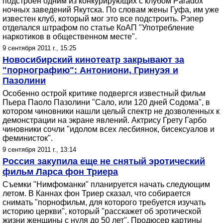
подстроен одним из конкурирующих с клубом Paradox
ночных заведений Якутска. По словам жены Гуфа, им уже
известен клуб, который мог это все подстроить. Рэпер
отделался штрафом по статье КоАП "Употребление
наркотиков в общественном месте".
9 сентября 2011 г., 15:25
Новосибирский кинотеатр закрывают за
"порнографию": Антониони, Гринуэя и
Пазолини
Особенно острой критике подвергся известный фильм
Пьера Паоло Пазолини "Сало, или 120 дней Содома", в
котором чиновники нашли целый спектр не дозволенных к
демонстрации на экране явлений. Актрису Грету Гарбо
чиновники сочли "идолом всех лесбиянок, бисексуалов и
феминисток".
9 сентября 2011 г., 13:14
Россия закупила еще не снятый эротический
фильм Ларса фон Триера
Съемки "Нимфоманки" планируется начать следующим
летом. В Каннах фон Триер сказал, что собирается
снимать "порнофильм, для которого требуется изучать
историю церкви", который "расскажет об эротической
жизни женщины с нуля до 50 лет". Продюсер картины