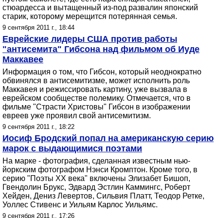
стюардесса и вытащенный из-под развалин японский
старик, которому мерещится потерянная семья.
9 сентября 2011 г., 18:44
Еврейские лидеры США против работы
"антисемита" Гибсона над фильмом об Иуде
Маккавее
Информация о том, что Гибсон, который неоднократно
обвинялся в антисемитизме, может исполнить роль
Маккавея и режиссировать картину, уже вызвала в
еврейском сообществе полемику. Отмечается, что в
фильме "Страсти Христовы" Гибсон в изображении
евреев уже проявил свой антисемитизм.
9 сентября 2011 г., 18:22
Иосиф Бродский попал на американскую серию
марок с выдающимися поэтами
На марке - фотография, сделанная известным нью-
йоркским фотографом Нэнси Кромптон. Кроме того, в
серию "Поэты XX века" включены Элизабет Бишоп,
Гвендолин Брукс, Эдвард Эстлин Каммингс, Роберт
Хейден, Дениз Левертов, Сильвия Платт, Теодор Ретке,
Уоллес Стивенс и Уильям Карлос Уильямс.
9 сентября 2011 г., 17:26