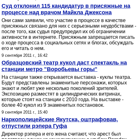
Суд отклонил 115 кандидатур в присяжные на
процессе над врачом Майкла Джексона
Они сами заявили, что участие в процессе в качестве
присяжных связано для них с серьезными неудобствами -
после того, как судья предупредил их об ограничении
активности в интернете. Присяжным запрещается писать
о ходе процесса в социальных сетях и блогах, обсуждать
его и читать о нем.
9 сентября 2011 г., 16:42
Образцовский театр кукол даст спектакль на
станции метро "Воробьевы горы"
На станции также открывается выставка - куклы театра.
Будут представлены знаменитые персонажи, которых
знают и любят уже несколько поколений зрителей.
Экспозицию разместят в цилиндрических витринах,
которые стоят на станции с 2010 года. На выставке -
более 40 кукол из 9 знаменитых постановок.
9 сентября 2011 г., 15:40
Наркополицейские Якутска, оштрафовав,
отпустили рэпера Гуфа
Директор рэпера и его жена считают, что арест был