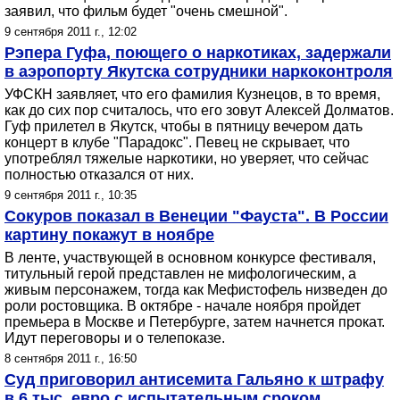
заявил, что фильм будет "очень смешной".
9 сентября 2011 г., 12:02
Рэпера Гуфа, поющего о наркотиках, задержали
в аэропорту Якутска сотрудники наркоконтроля
УФСКН заявляет, что его фамилия Кузнецов, в то время,
как до сих пор считалось, что его зовут Алексей Долматов.
Гуф прилетел в Якутск, чтобы в пятницу вечером дать
концерт в клубе "Парадокс". Певец не скрывает, что
употреблял тяжелые наркотики, но уверяет, что сейчас
полностью отказался от них.
9 сентября 2011 г., 10:35
Сокуров показал в Венеции "Фауста". В России
картину покажут в ноябре
В ленте, участвующей в основном конкурсе фестиваля,
титульный герой представлен не мифологическим, а
живым персонажем, тогда как Мефистофель низведен до
роли ростовщика. В октябре - начале ноября пройдет
премьера в Москве и Петербурге, затем начнется прокат.
Идут переговоры и о телепоказе.
8 сентября 2011 г., 16:50
Суд приговорил антисемита Гальяно к штрафу
в 6 тыс. евро с испытательным сроком