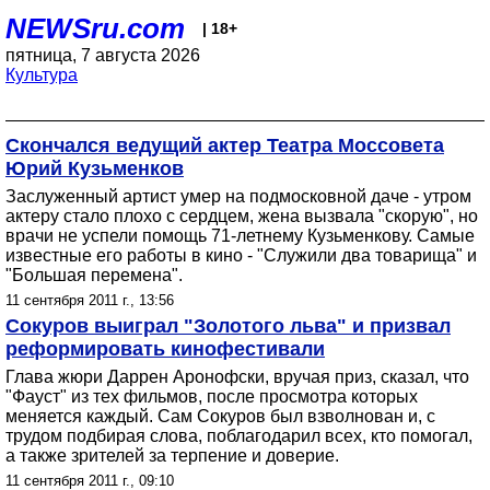
NEWSru.com
| 18+
пятница, 7 августа 2026
Культура
Скончался ведущий актер Театра Моссовета
Юрий Кузьменков
Заслуженный артист умер на подмосковной даче - утром
актеру стало плохо с сердцем, жена вызвала "скорую", но
врачи не успели помощь 71-летнему Кузьменкову. Самые
известные его работы в кино - "Служили два товарища" и
"Большая перемена".
11 сентября 2011 г., 13:56
Сокуров выиграл "Золотого льва" и призвал
реформировать кинофестивали
Глава жюри Даррен Аронофски, вручая приз, сказал, что
"Фауст" из тех фильмов, после просмотра которых
меняется каждый. Сам Сокуров был взволнован и, с
трудом подбирая слова, поблагодарил всех, кто помогал,
а также зрителей за терпение и доверие.
11 сентября 2011 г., 09:10