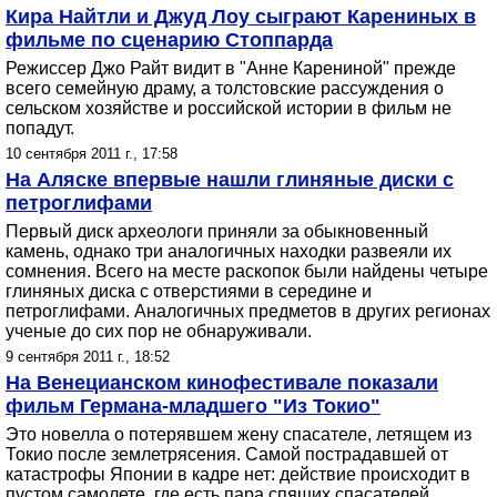
Кира Найтли и Джуд Лоу сыграют Карениных в
фильме по сценарию Стоппарда
Режиссер Джо Райт видит в "Анне Карениной" прежде
всего семейную драму, а толстовские рассуждения о
сельском хозяйстве и российской истории в фильм не
попадут.
10 сентября 2011 г., 17:58
На Аляске впервые нашли глиняные диски с
петроглифами
Первый диск археологи приняли за обыкновенный
камень, однако три аналогичных находки развеяли их
сомнения. Всего на месте раскопок были найдены четыре
глиняных диска с отверстиями в середине и
петроглифами. Аналогичных предметов в других регионах
ученые до сих пор не обнаруживали.
9 сентября 2011 г., 18:52
На Венецианском кинофестивале показали
фильм Германа-младшего "Из Токио"
Это новелла о потерявшем жену спасателе, летящем из
Токио после землетрясения. Самой пострадавшей от
катастрофы Японии в кадре нет: действие происходит в
пустом самолете, где есть пара спящих спасателей,