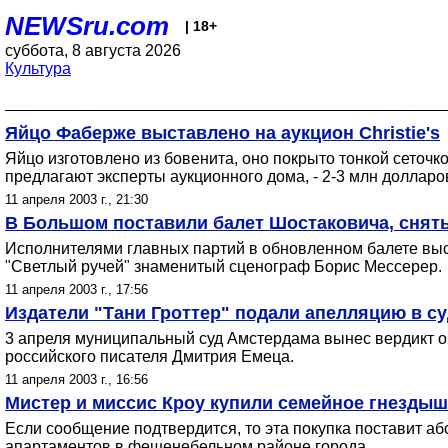
NEWSru.com
| 18+
суббота, 8 августа 2026
Культура
Яйцо Фаберже выставлено на аукцион Christie's
Яйцо изготовлено из бовенита, оно покрыто тонкой сеточ
предлагают эксперты аукционного дома, - 2-3 млн долларо
11 апреля 2003 г., 21:30
В Большом поставили балет Шостаковича, снят
Исполнителями главных партий в обновленном балете выс
"Светлый ручей" знаменитый сценограф Борис Мессерер.
11 апреля 2003 г., 17:56
Издатели "Тани Гроттер" подали апелляцию в с
3 апреля муниципальный суд Амстердама вынес вердикт о 
российского писателя Дмитрия Емеца.
11 апреля 2003 г., 16:56
Мистер и миссис Кроу купили семейное гнездышк
Если сообщение подтвердится, то эта покупка поставит а
апартаментов в фешенебельном районе города.