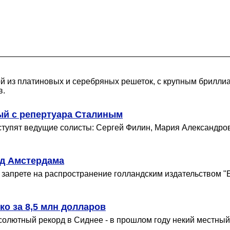
кой из платиновых и серебряных решеток, с крупным брилл
в.
ый с репертуара Сталиным
тупят ведущие солисты: Сергей Филин, Мария Александро
уд Амстердама
запрете на распространение голландским издательством "Би
о за 8,5 млн долларов
бсолютный рекорд в Сиднее - в прошлом году некий местны