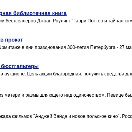
ярная библиотечная книга
ии бестселлеров Джоан Роулинг "Гарри Поттер и тайная ко
в прокат
митаже в дни празднования 300-летия Петербурга - 27 мая
 бюстгальтеры
 аукционе. Цель акции благородная: получить средства дл
без матери и размышляющего над одиночеством. Певице было 
ада фильмов "Анджей Вайда и новое польское кино". Росс