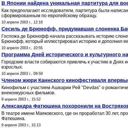
В Японии найдена уникальная партитура для во
Как предполагают исследователи, партитура была написа
сформированным по европейскому образцу.
10 апреля 2003 г., 12:18
Сесиль де Брюнофф, придумавшая слоненка Баба
Госпожа де Брюнофф начала рассказывать историю слоненк
Брюнофф, который иллюстрировал историю и дополнил ее
10 апреля 2003 г., 10:55
Программа Дней исторического и культурного 
Городские власти собираются привлечь к участию в Днях и
взрослых.
10 апреля 2003 г., 09:59
Членом жюри Каннского кинофестиваля впервые
Кинофильм с участием Ашварии Рей "Devdas" о романтичес
внеконкурсных фильмов.
9 апреля 2003 г., 15:52
Александра Фатюшина похоронили на Востряко
В театре имени Маяковского, где он проработал 30 лет, п
Фатюшина.
9 апреля 2003 г., 15:13