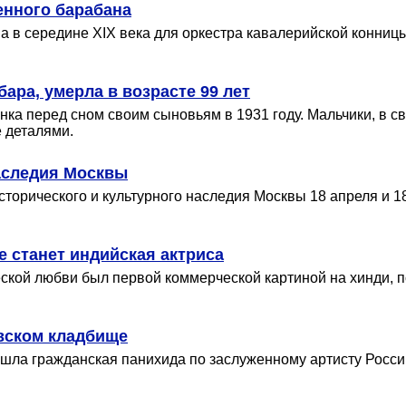
енного барабана
на в середине XIX века для оркестра кавалерийской конни
ра, умерла в возрасте 99 лет
а перед сном своим сыновьям в 1931 году. Мальчики, в сво
 деталями.
наследия Москвы
сторического и культурного наследия Москвы 18 апреля и 1
 станет индийская актриса
кой любви был первой коммерческой картиной на хинди, п
вском кладбище
рошла гражданская панихида по заслуженному артисту Росси