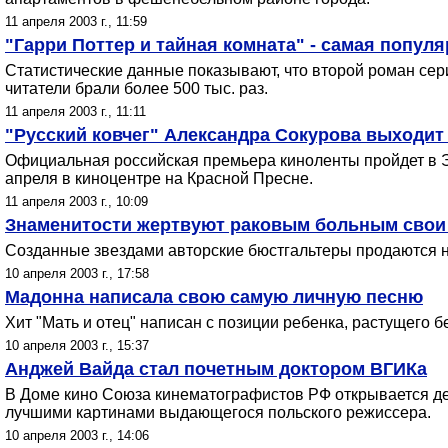
11 апреля 2003 г., 11:59
"Гарри Поттер и тайная комната" - самая попул
Статистические данные показывают, что второй роман сер
читатели брали более 500 тыс. раз.
11 апреля 2003 г., 11:11
"Русский ковчег" Александра Сокурова выходит 
Официальная российская премьера киноленты пройдет в Эр
апреля в киноцентре на Красной Пресне.
11 апреля 2003 г., 10:09
Знаменитости жертвуют раковым больным свои
Созданные звездами авторские бюстгальтеры продаются на
10 апреля 2003 г., 17:58
Мадонна написала свою самую личную песню
Хит "Мать и отец" написан с позиции ребенка, растущего 
10 апреля 2003 г., 15:37
Анджей Вайда стал почетным доктором ВГИКа
В Доме кино Союза кинематографистов РФ открывается дек
лучшими картинами выдающегося польского режиссера.
10 апреля 2003 г., 14:06