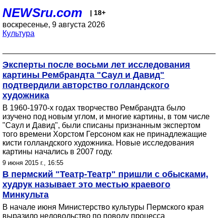
NEWSru.com
| 18+
воскресенье, 9 августа 2026
Культура
Эксперты после восьми лет исследования
картины Рембрандта "Саул и Давид"
подтвердили авторство голландского
художника
В 1960-1970-х годах творчество Рембрандта было
изучено под новым углом, и многие картины, в том числе
"Саул и Давид", были списаны признанным экспертом
того времени Хорстом Герсоном как не принадлежащие
кисти голландского художника. Новые исследования
картины начались в 2007 году.
9 июня 2015 г., 16:55
В пермский "Театр-Театр" пришли с обысками,
худрук называет это местью краевого
Минкульта
В начале июня Министерство культуры Пермского края
выразило недовольство по поводу процесса