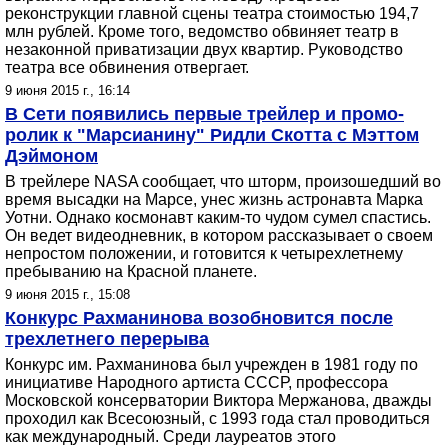
реконструкции главной сцены театра стоимостью 194,7
млн рублей. Кроме того, ведомство обвиняет театр в
незаконной приватизации двух квартир. Руководство
театра все обвинения отвергает.
9 июня 2015 г., 16:14
В Сети появились первые трейлер и промо-
ролик к "Марсианину" Ридли Скотта с Мэттом
Дэймоном
В трейлере NASA сообщает, что шторм, произошедший во
время высадки на Марсе, унес жизнь астронавта Марка
Уотни. Однако космонавт каким-то чудом сумел спастись.
Он ведет видеодневник, в котором рассказывает о своем
непростом положении, и готовится к четырехлетнему
пребыванию на Красной планете.
9 июня 2015 г., 15:08
Конкурс Рахманинова возобновится после
трехлетнего перерыва
Конкурс им. Рахманинова был учрежден в 1981 году по
инициативе Народного артиста СССР, профессора
Московской консерватории Виктора Мержанова, дважды
проходил как Всесоюзный, с 1993 года стал проводиться
как международный. Среди лауреатов этого