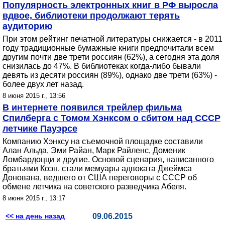
Популярность электронных книг в РФ выросла
вдвое, библиотеки продолжают терять
аудиторию
При этом рейтинг печатной литературы снижается - в 2011
году традиционные бумажные книги предпочитали всем
другим почти две трети россиян (62%), а сегодня эта доля
снизилась до 47%. В библиотеках когда-либо бывали
девять из десяти россиян (89%), однако две трети (63%) -
более двух лет назад.
8 июня 2015 г., 13:56
В интернете появился трейлер фильма
Спилберга с Томом Хэнксом о сбитом над СССР
летчике Пауэрсе
Компанию Хэнксу на съемочной площадке составили
Алан Альда, Эми Райан, Марк Райленс, Доменик
Ломбардоцци и другие. Основой сценария, написанного
братьями Коэн, стали мемуары адвоката Джеймса
Донована, ведшего от США переговоры с СССР об
обмене летчика на советского разведчика Абеля.
8 июня 2015 г., 13:17
<< на день назад
09.06.2015