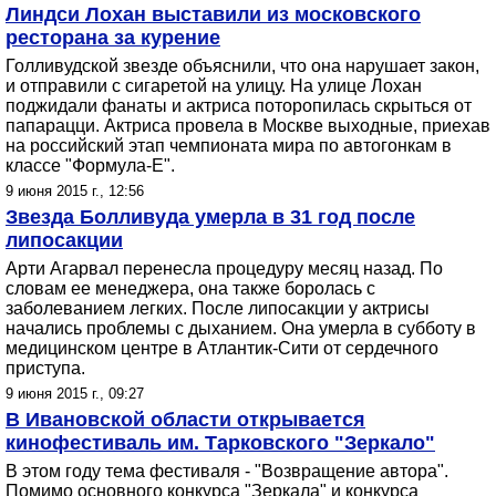
Линдси Лохан выставили из московского
ресторана за курение
Голливудской звезде объяснили, что она нарушает закон,
и отправили с сигаретой на улицу. На улице Лохан
поджидали фанаты и актриса поторопилась скрыться от
папарацци. Актриса провела в Москве выходные, приехав
на российский этап чемпионата мира по автогонкам в
классе "Формула-Е".
9 июня 2015 г., 12:56
Звезда Болливуда умерла в 31 год после
липосакции
Арти Агарвал перенесла процедуру месяц назад. По
словам ее менеджера, она также боролась с
заболеванием легких. После липосакции у актрисы
начались проблемы с дыханием. Она умерла в субботу в
медицинском центре в Атлантик-Сити от сердечного
приступа.
9 июня 2015 г., 09:27
В Ивановской области открывается
кинофестиваль им. Тарковского "Зеркало"
В этом году тема фестиваля - "Возвращение автора".
Помимо основного конкурса "Зеркала" и конкурса