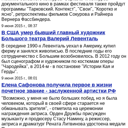
документального кино в рамках фестиваля также пройдут
программы "Тарковский. Контекст", "Свои", "Коротко и
ясно", ретроспективы фильмов Сокурова и Райнера
Вернера Фассбиндера.
9 июня 2015 г., 08:37
В США умер бывший главный художник
Большого театра Валерий Левенталь
В середине 1990-х Левенталь уехал в Америку, купил
ферму и занялся живописью. В последние годы его
сотрудничество с Большим возобновилось. В 2012 году он
был сценографом и художником по костюмам оперы
"Чародейка", в 2014-м - в постановке "Истории Кая и
Герды".
9 июня 2015 г., 08:01
Елена Сафонова получила первое в жизни
почетное звание - заслуженной артистки РФ
"Возможно, у меня не было больших побед, но я была
человеком, который в своей сфере старается не
обманывать зрителя", - отметила на церемонии
награждения актриса. Орден Дружбы присужден
музыканту и продюсеру Стасу Намину, а режиссер,
актриса и драматург Рената Литвинова удостоена медали