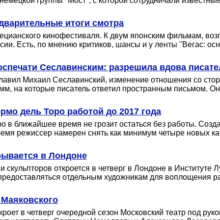
мецкой группы "Мост", с которой сотрудничали известные в
едварительные итоги смотра
нецианского кинофестиваля. К двум японским фильмам, воз
ии. Есть, по мнению критиков, шансы и у ленты "Вегас: о
оспечати Сеславинским: разрешила вдова писате
главил Михаил Сеславинский, изменение отношения со стор
, на которые писатель ответил пространным письмом. Оно
рмо дель Торо работой до 2017 года
 в ближайшее время не грозит остаться без работы. Созда
 время режиссер намерен снять как минимум четыре новых к
рывается в Лондоне
скульпторов откроется в четверг в Лондоне в Институте Лу
 предоставляться отдельным художникам для воплощения р
 Маяковского
кроет в четверг очередной сезон Московский театр под рук