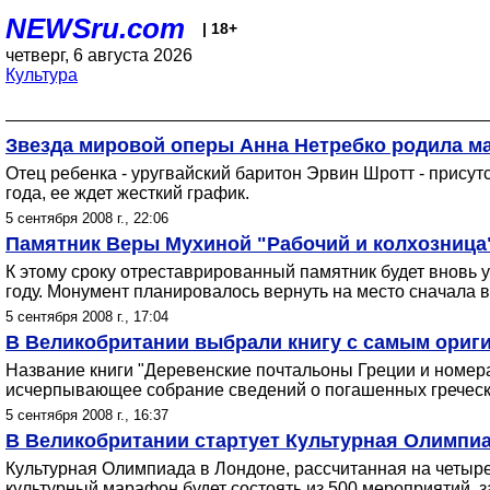
NEWSru.com
| 18+
четверг, 6 августа 2026
Культура
Звезда мировой оперы Анна Нетребко родила ма
Отец ребенка - уругвайский баритон Эрвин Шротт - присут
года, ее ждет жесткий график.
5 сентября 2008 г., 22:06
Памятник Веры Мухиной "Рабочий и колхозница"
К этому сроку отреставрированный памятник будет вновь 
году. Монумент планировалось вернуть на место сначала в 2
5 сентября 2008 г., 17:04
В Великобритании выбрали книгу с самым ориг
Название книги "Деревенские почтальоны Греции и номер
исчерпывающее собрание сведений о погашенных греческ
5 сентября 2008 г., 16:37
В Великобритании стартует Культурная Олимпиа
Культурная Олимпиада в Лондоне, рассчитанная на четыре
культурный марафон будет состоять из 500 мероприятий, 