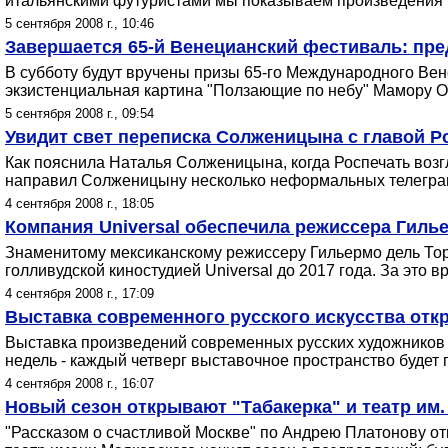
итальянскими футуристами мы показываем произведения не
5 сентября 2008 г., 10:46
Завершается 65-й Венецианский фестиваль: пр
В субботу будут вручены призы 65-го Международного Ве
экзистенциальная картина "Ползающие по небу" Мамору Оc
5 сентября 2008 г., 09:54
Увидит свет переписка Солженицына с главой Р
Как пояснила Наталья Солженицына, когда Роспечать воз
направил Солженицыну несколько неформальных телеграмм
4 сентября 2008 г., 18:05
Компания Universal обеспечила режиссера Гилье
Знаменитому мексиканскому режиссеру Гильермо дель Торо
голливудской киностудией Universal до 2017 года. За это
4 сентября 2008 г., 17:09
Выставка современного русского искусства отк
Выставка произведений современных русских художников и 
недель - каждый четверг выставочное пространство будет
4 сентября 2008 г., 16:07
Новый сезон открывают "Табакерка" и театр им.
"Рассказом о счастливой Москве" по Андрею Платонову от