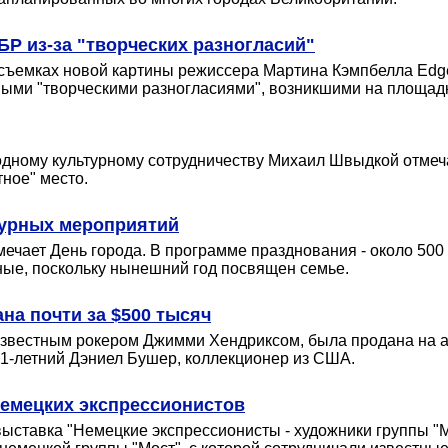
БР из-за "творческих разногласий"
 съемках новой картины режиссера Мартина Кэмпбелла Edge 
ыми "творческими разногласиями", возникшими на площад
ному культурному сотрудничеству Михаил Швыдкой отмечает
тное" место.
турных мероприятий
ечает День города. В программе празднования - около 50
ные, поскольку нынешний год посвящен семье.
а почти за $500 тысяч
я известным рокером Джимми Хендриксом, была продана на 
1-летний Дэниел Бушер, коллекционер из США.
немецких экспрессионистов
тавка "Немецкие экспрессионисты - художники группы "Мос