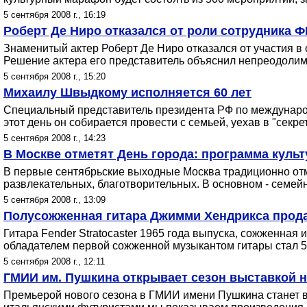
5 сентября 2008 г., 16:19
Роберт Де Ниро отказался от роли сотрудника Ф
Знаменитый актер Роберт Де Ниро отказался от участия в
Решение актера его представитель объяснил непреодолим
5 сентября 2008 г., 15:20
Михаилу Швыдкому исполняется 60 лет
Специальный представитель президента РФ по международ
этот день он собирается провести с семьей, уехав в "секре
5 сентября 2008 г., 14:23
В Москве отметят День города: программа куль
В первые сентябрьские выходные Москва традиционно отм
развлекательных, благотворительных. В основном - семей
5 сентября 2008 г., 13:09
Полусожженная гитара Джимми Хендрикса продан
Гитара Fender Stratocaster 1965 года выпуска, сожженна
обладателем первой сожженной музыкантом гитары стал 5
5 сентября 2008 г., 12:11
ГМИИ им. Пушкина открывает сезон выставкой 
Премьерой нового сезона в ГМИИ имени Пушкина станет выс