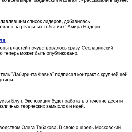
о всем мире Кандинский и Шагал", - рассказали в музее.
главлявшим список лидеров, добавилась
сновано на реальных событиях" Амира Надери.
ля
оны властей почувствовалось сразу. Сеславинский
 теперь может быть опубликовано.
тель "Лабиринта Фавна" подписал контракт с крупнейшей
артины.
изы Блун. Экспозиция будет работать в течение десяти
азличных творческих замыслов и идей.
оводством Олега Табакова. В свою очередь Московский