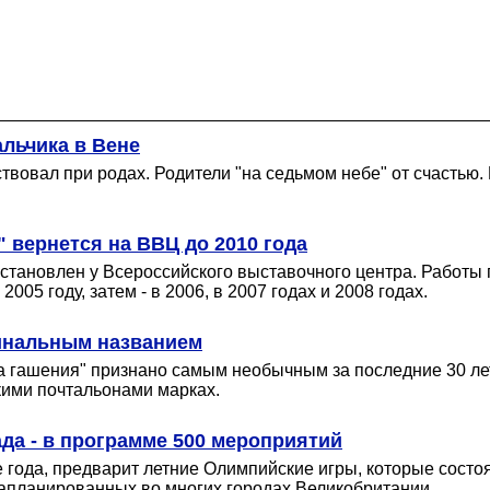
льчика в Вене
ствовал при родах. Родители "на седьмом небе" от счастью
 вернется на ВВЦ до 2010 года
установлен у Всероссийского выставочного центра. Работы 
005 году, затем - в 2006, в 2007 годах и 2008 годах.
инальным названием
а гашения" признано самым необычным за последние 30 ле
ими почтальонами марках.
да - в программе 500 мероприятий
 года, предварит летние Олимпийские игры, которые состоя
запланированных во многих городах Великобритании.