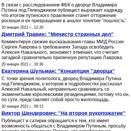
В связи с расследованием ФБК о дворце Владимира
Путина под Геленджиком публицист выражает надежду,
что итогом путинского правления станет отторжение
роскоши и ее превращение в аналог понятия "пошлость".
20 января 2021 г., 12:20
Дмитрий Травин: "Министр странных дел"
Комментируя свежие высказывания главы МИД России
Сергея Лаврова о требованиях Запада освободить
Алексея Навального, экономист отмечает, что считает
загадкой сравнительно приличную репутацию Лаврова.
20 января 2021 г., 10:36
Екатерина Шульман: "Концепция "дворца"
С точки зрения политолога, дворец Владимира Путина
под Геленджиком, о котором в подробностях рассказал
Алексей Навальный, неправильно сравнивать со
знаменитыми королевскими резиденциями, потому что он,
по сути, представляет собой просто жилплощадь.
20 января 2021 г., 09:13
Виктор Шендерович: "На второе рукопожатие"
Публицист и сатирик обращается к тем, кто имеет
возможность общаться с Владимиром Путиным, просьбу