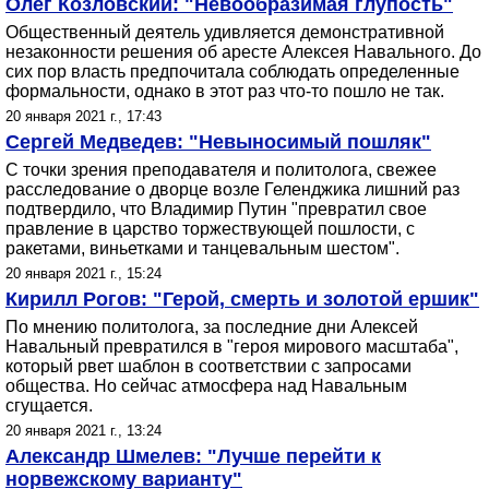
Олег Козловский: "Невообразимая глупость"
Общественный деятель удивляется демонстративной
незаконности решения об аресте Алексея Навального. До
сих пор власть предпочитала соблюдать определенные
формальности, однако в этот раз что-то пошло не так.
20 января 2021 г., 17:43
Сергей Медведев: "Невыносимый пошляк"
С точки зрения преподавателя и политолога, свежее
расследование о дворце возле Геленджика лишний раз
подтвердило, что Владимир Путин "превратил свое
правление в царство торжествующей пошлости, с
ракетами, виньетками и танцевальным шестом".
20 января 2021 г., 15:24
Кирилл Рогов: "Герой, смерть и золотой ершик"
По мнению политолога, за последние дни Алексей
Навальный превратился в "героя мирового масштаба",
который рвет шаблон в соответствии с запросами
общества. Но сейчас атмосфера над Навальным
сгущается.
20 января 2021 г., 13:24
Александр Шмелев: "Лучше перейти к
норвежскому варианту"