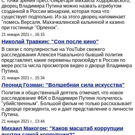
С точки зрения пресс-секретаря Михаила Ходорковского,
дворец Владимира Путина можно назвать атрибутом
созданной в России монархии, которая пока что
существует подпольно. Из-за этого дворец напоминает
"помесь Версаля, Махачкалинской кальянной и казино
при гостинице "Орленок".
21 января 2021 г., 16:15
Николай Травкин: "Сон после кино"
В связи с популярностью на YouTube свежего
расследования Алексея Навального бывший политик
представляет, какие перемены произойдут в России по
мере роста числа просмотров видео о дворце Владимира
Путина.
21 января 2021 г., 15:34
Леонид Гозман: "Волшебная сила искусства"
Политик и общественный деятель отмечает, что новое
расследование ФБК о Владимире Путине получилось
"убийственным". Большой фильм не только рассказывает
о дворце президента, но и дает представление о личности
Путина.
21 января 2021 г., 13:44
Михаил Макогон: "Каков масштаб коррупции
внутри самой коррупции?"