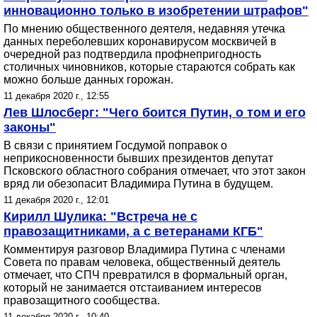
инновационно только в изобретении штрафов"
По мнению общественного деятеля, недавняя утечка
данных переболевших коронавирусом москвичей в
очередной раз подтвердила профнепригодность
столичных чиновников, которые стараются собрать как
можно больше данных горожан.
11 декабря 2020 г., 12:55
Лев Шлосберг: "Чего боится Путин, о том и его
законы"
В связи с принятием Госдумой поправок о
неприкосновенности бывших президентов депутат
Псковского областного собрания отмечает, что этот закон
вряд ли обезопасит Владимира Путина в будущем.
11 декабря 2020 г., 12:01
Кирилл Шулика: "Встреча не с
правозащитниками, а с ветеранами КГБ"
Комментируя разговор Владимира Путина с членами
Совета по правам человека, общественный деятель
отмечает, что СПЧ превратился в формальный орган,
который не занимается отстаиванием интересов
правозащитного сообщества.
11 декабря 2020 г., 10:40