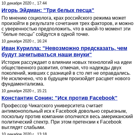
10 декабря 2020 г., 17:44
Игорь Эйдман: "Три белых песца"
По мнению социолога, крах российского режима может
произойти в результате сочетания трех факторов, и можно
с уверенностью предположить, что в какой-то момент эти
"белые песцы" сойдутся в одной точке.
10 декабря 2020 г., 16:24
Иван Курилла: "Невозможно предсказать, чем
будут зачитываться наши внуки"
Историк рассуждает о влиянии новых технологий на идеи
общественного развития, отмечая, что надежды двух
поколений, живших с разницей в сто лет не оправдались.
Не исключено, что в будущем произойдет расцвет нового
фундаментализма.
10 декабря 2020 г., 15:21
Константин Сонин: "Иск против Facebook"
Профессор Чикагского университета считает
антимонопольный иск к Facebook довольно серьезным,
поскольку против компании ополчился весь американский
политический спектр. При этом претензии к Facebook
выглядят слабыми.
10 декабря 2020 г., 13:18