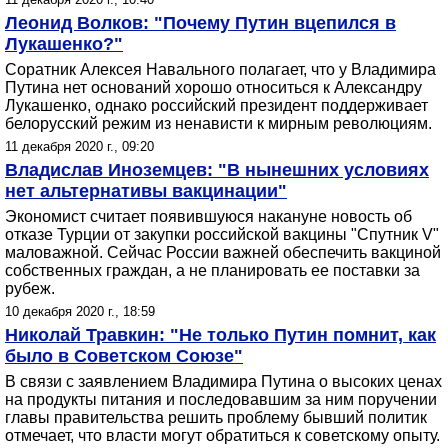
Леонид Волков: "Почему Путин вцепился в
Лукашенко?"
Соратник Алексея Навального полагает, что у Владимира
Путина нет оснований хорошо относиться к Александру
Лукашенко, однако российский президент поддерживает
белорусский режим из ненависти к мирным революциям.
11 декабря 2020 г., 09:20
Владислав Иноземцев: "В нынешних условиях
нет альтернативы вакцинации"
Экономист считает появившуюся накануне новость об
отказе Турции от закупки российской вакцины "Спутник V"
маловажной. Сейчас России важней обеспечить вакциной
собственных граждан, а не планировать ее поставки за
рубеж.
10 декабря 2020 г., 18:59
Николай Травкин: "Не только Путин помнит, как
было в Советском Союзе"
В связи с заявлением Владимира Путина о высоких ценах
на продукты питания и последовавшим за ним поручении
главы правительства решить проблему бывший политик
отмечает, что власти могут обратиться к советскому опыту.