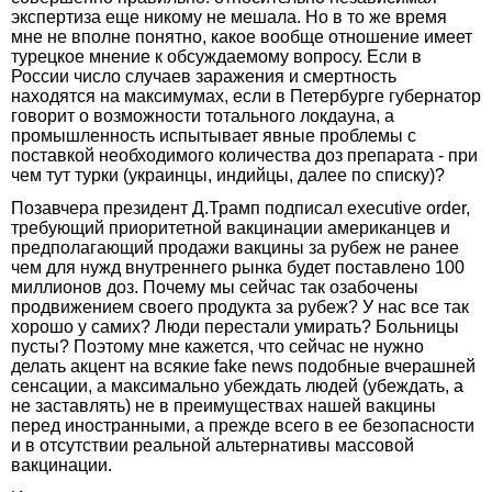
экспертиза еще никому не мешала. Но в то же время
мне не вполне понятно, какое вообще отношение имеет
турецкое мнение к обсуждаемому вопросу. Если в
России число случаев заражения и смертность
находятся на максимумах, если в Петербурге губернатор
говорит о возможности тотального локдауна, а
промышленность испытывает явные проблемы с
поставкой необходимого количества доз препарата - при
чем тут турки (украинцы, индийцы, далее по списку)?
Позавчера президент Д.Трамп подписал executive order,
требующий приоритетной вакцинации американцев и
предполагающий продажи вакцины за рубеж не ранее
чем для нужд внутреннего рынка будет поставлено 100
миллионов доз. Почему мы сейчас так озабочены
продвижением своего продукта за рубеж? У нас все так
хорошо у самих? Люди перестали умирать? Больницы
пусты? Поэтому мне кажется, что сейчас не нужно
делать акцент на всякие fake news подобные вчерашней
сенсации, а максимально убеждать людей (убеждать, а
не заставлять) не в преимуществах нашей вакцины
перед иностранными, а прежде всего в ее безопасности
и в отсутствии реальной альтернативы массовой
вакцинации.