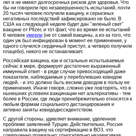
лет и не имеют долгосрочных рисков для здоровья. Что
бы ни говорили про незавершенность испытаний, почти
20 тысяч человек получили вакцину, и серьезных
негативных последствий зафиксировано не было. В
США на следующей неделе будет дан "зеленый свет"
вакцине от Pfizer, и тот факт, что во время ее испытаний
6 человек
умерли
(не от самой вакцины, а из-за того, что
один уж был инфицирован в момент ее применения, у
одного случился сердечный приступ, а четверо получили
плацебо), никого не останавливает.
Российская вакцина, как и остальные испытываемые
сейчас в мире, формирует достаточно выраженный
иммунный ответ - в ряде случае превосходящий даже
показатели, наблюдаемые у переболевших ковидом
людей, - и это должно быть веским доводом в пользу ее
применения. Иначе говоря, сложно уже повторять, что в
нынешних условиях вакцинации нет альтернативы - тем
более в России, где люди пренебрежительно относятся к
любым формам социального дистанцирования и
активно заняты ковидодиссидентством.
С другой стороны, удивляет внимание, уделенное
проблеме заявлений Турции. Действительно, Россия
направила вакцину на сертификацию в ВОЗ, что
совершенно правильно: относительно независимая