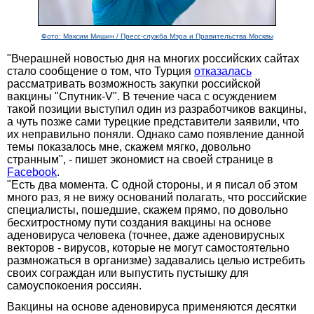
Фото: Максим Мишин / Пресс-служба Мэра и Правительства Москвы
"Вчерашней новостью дня на многих российских сайтах
стало сообщение о том, что Турция
отказалась
рассматривать возможность закупки российской
вакцины "Спутник-V". В течение часа с осуждением
такой позиции выступил один из разработчиков вакцины,
а чуть позже сами турецкие представители заявили, что
их неправильно поняли. Однако само появление данной
темы показалось мне, скажем мягко, довольно
странным", - пишет экономист на своей странице в
Facebook
.
"Есть два момента. С одной стороны, и я писал об этом
много раз, я не вижу оснований полагать, что российские
специалисты, пошедшие, скажем прямо, по довольно
бесхитростному пути создания вакцины на основе
аденовируса человека (точнее, даже аденовирусных
векторов - вирусов, которые не могут самостоятельно
размножаться в организме) задавались целью истребить
своих сограждан или выпустить пустышку для
самоуспокоения россиян.
Вакцины на основе аденовируса применяются десятки