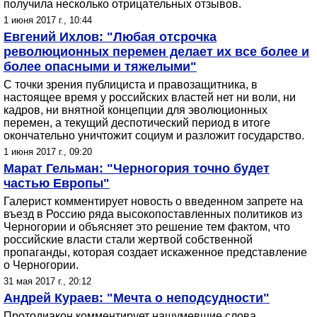
получила несколько отрицательных отзывов.
1 июня 2017 г., 10:44
Евгений Ихлов: "Любая отсрочка
революционных перемен делает их все более и
более опасными и тяжелыми"
С точки зрения публициста и правозащитника, в
настоящее время у российских властей нет ни воли, ни
кадров, ни внятной концепции для эволюционных
перемен, а текущий деспотический период в итоге
окончательно уничтожит социум и разложит государство.
1 июня 2017 г., 09:20
Марат Гельман: "Черногория точно будет
частью Европы"
Галерист комментирует новость о введенном запрете на
въезд в Россию ряда высокопоставленных политиков из
Черногории и объясняет это решение тем фактом, что
российские власти стали жертвой собственной
пропаганды, которая создает искаженное представление
о Черногории.
31 мая 2017 г., 20:12
Андрей Кураев: "Мечта о неподсудности"
Протодиакон комментирует нашумевшие слова