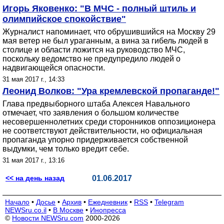
Игорь Яковенко: "В МЧС - полный штиль и
олимпийское спокойствие"
Журналист напоминает, что обрушившийся на Москву 29
мая ветер не был ураганным, а вина за гибель людей в
столице и области ложится на руководство МЧС,
поскольку ведомство не предупредило людей о
надвигающейся опасности.
31 мая 2017 г., 14:33
Леонид Волков: "Ура кремлевской пропаганде!"
Глава предвыборного штаба Алексея Навального
отмечает, что заявления о большом количестве
несовершеннолетних среди сторонников оппозиционера
не соответствуют действительности, но официальная
пропаганда упорно придерживается собственной
выдумки, чем только вредит себе.
31 мая 2017 г., 13:16
<< на день назад
01.06.2017
Начало
•
Досье
•
Архив
•
Ежедневник
•
RSS
•
Telegram
NEWSru.co.il
•
В Москве
•
Инопресса
©
Новости NEWSru.com
2000-2026