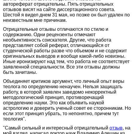
автореферат отрицательны. Пять отрицательных
отзывов висят на сайте диссертационного совета.
Шестой я видел днем 31 мая, но позже он был удален по
неизвестным мне причинам.
Отрицательные отзывы отличаются по стилю и
содержанию. Одни рецензенты отмечают
необъективность соискателя. Другие, что работа
представляет собой реферат, отличающийся от
студенческой работы разве что объемом и не содержит
оригинальных выводов и вообще какой-либо новизны.
Иные иронизируют над тем, что работа не соответствует
заявленной специальности. Все эти отзывы должны
быть зачитаны.
Объединяет критиков аргумент, что личный опыт веры
теолога по определению ненаучен. Нельзя защищать
работу, в которой заявлен заведомо некорректный
методологический принцип, противоречащий
определению науки. Это как объявить наукой
астрологию и доверить ученый совет ее сторонникам. Но
если этот принцип убрать, то непонятно, причем тут
теология".
"Самый сильный и интересный отрицательный
отзыв
, на
мой взгляд, написал доктор наук Владимир Алешин из