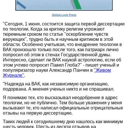
Global Look Press
"Сегодня, 1 июня, состоится защита первой диссертации
по теологии. Когда за критику религии угрожают
тюремным сроком по статье "оскорбление чувств
верующих", трудно быть и научным критиком в этой
области. Особенно учитывая, что внедрение теологии в
ВАК произошло только после того, как патриарх лично
попросил об этом в стенах Государственной думы.
Интересно, сделает ли ВАК наукой астрологию, если об
этом учтиво попросит Павел Глоба?" - пишет ученый и
популяризатор науки Александр Панчин в
"Живом
Журнале"
.
"Надежда на ВАК, как независимую организацию,
подорвана. А мнения ученых никто и не спрашивал.
Я понимаю тех, кто высказывал неодобрение в адрес
теологии, но не публично. Тем больше уважения у меня
вызывают те, кто написал официальные отрицательные
отзывы на первую диссертацию.
Таких людей к сегодняшнему дню нашлось как минимум
шесть человек. Шесть из десяти отзывов на