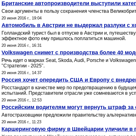
Британские автопроизводители выступили кате
Свои аргументы в пользу сохранения членства Великобрит
20 июня 2016 г., 19:04
Автомобиль в Австрии не выдержал разлуки с х
Голландский турист был в отпуске в Австрии и, путешеств
эффектное фото ему пришлось поплатиться машиной.
20 июня 2016 г., 16:31
Volkswagen снимет с производства более 40 мо
Речь идет о марках Seat, Skoda, Audi, Porsche и Volksw
"Стратегии - 2025".
20 июня 2016 г., 14:37
Россия хочет опередить США и Европу с внедре
Росстандарт в качестве мер по предотвращению в будущем
испытаний. Представители отрасли уже сомневаются в усп
20 июня 2016 г., 12:53
Российским водителям могут вернуть штраф за 
Автостраховщики предложили правительству альтернативн
20 июня 2016 г., 11:23
Каршеринговую фирму в Швейцарии уличили в 