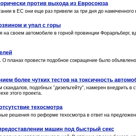
горически против выхода из Евросоюза
ании в ЕС они еще раз привели за три дня до намеченного
озяином и упал с горы
уя на своем автомобиле в горной провинции Форарльберг, 
делей
agen. О планах провести подобное сокращение было объявле
нием более чутких тестов на токсичность автомо
 скандалов, подобных "дизельгейту", намерен внедрить в 
ехе этого проекта.
отсутствие техосмотра
ые решения по реформе техосмотра в ответ на предложения
предоставлении машин под быстрый секс