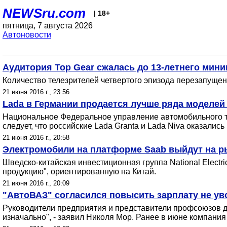
NEWSru.com
| 18+
пятница, 7 августа 2026
Автоновости
Аудитория Top Gear сжалась до 13-летнего мин
Количество телезрителей четвертого эпизода перезапуще
21 июня 2016 г., 23:56
Lada в Германии продается лучше ряда моделей 
Национальное Федеральное управление автомобильного тр
следует, что российские Lada Granta и Lada Niva оказалис
21 июня 2016 г., 20:58
Электромобили на платформе Saab выйдут на р
Шведско-китайская инвестиционная группа National Electr
продукцию", ориентированную на Китай.
21 июня 2016 г., 20:09
"АвтоВАЗ" согласился повысить зарплату не у
Руководители предприятия и представители профсоюзов д
изначально", - заявил Николя Мор. Ранее в июне компани