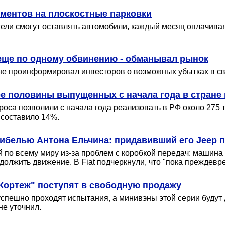
ментов на плоскостные парковки
ители смогут оставлять автомобили, каждый месяц оплачив
 еще по одному обвинению - обманывал рынок
е проинформировал инвесторов о возможных убытках в свя
ее половины выпущенных с начала года в стране
оса позволили с начала года реализовать в РФ около 275 
 составило 14%.
с гибелью Антона Ельчина: придавивший его Jeep
 по всему миру из-за проблем с коробкой передач: машина
олжить движение. В Fiat подчеркнули, что "пока преждев
"Кортеж" поступят в свободную продажу
успешно проходят испытания, а минивэны этой серии будут 
е уточнил.