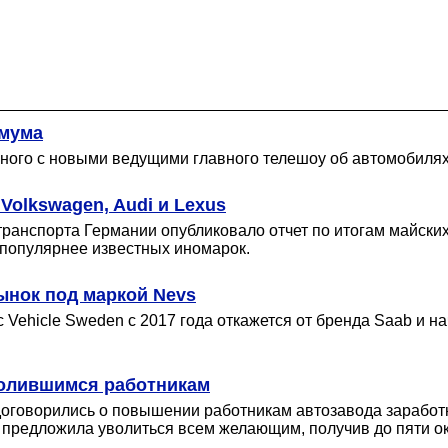
имума
нного с новыми ведущими главного телешоу об автомобилях
Volkswagen, Audi и Lexus
анспорта Германии опубликовало отчет по итогам майских
ь популярнее известных иномарок.
ынок под маркой Nevs
ic Vehicle Sweden с 2017 года откажется от бренда Saab и
волившимся работникам
оговорились о повышении работникам автозавода заработ
я предложила уволиться всем желающим, получив до пяти о