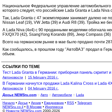
Национальное Федеральное управление автомобильного 
которого следует, что российские Lada Granta и Lada Niv
Так, Lada Granta с 47 экземплярами занимает далеко не по
Nissan Leaf (19), VW Jetta (39) и Audi R8 (39). Тройка же б
А Lada Niva (4x4) c 90 проданными моделями обогнала неско
FX/QX70 (42), SsangYong Korando (89), Jeep Compass (36) 
Всего на германском рынке в мае было продано почти 28
Как сообщалось, в прошлом году "АвтоВАЗ" продал в Герм
объем.
ССЫЛКИ ПО ТЕМЕ
Тест Lada Granta в Германии: приборная панель скрипит 
Автоновости
|
15 february 2016 г.,
В Германии начнутся продажи Lada Kalina Cross и Lada 4
Автоновости
|
04 february 2016 г.,
Досье NEWSru.com
::
Авто
::
Автомобили
::
Lada
Начало
•
Досье
•
Архив
•
Ежедневник
•
RSS
•
Telegram
NEWSru.co.il
•
В Москве
•
Инопресса
©
Новости NEWSru.com
2000-2026