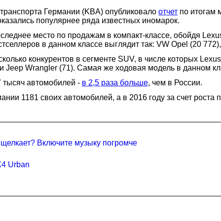
транспорта Германии (KBA) опубликовало
отчет
по итогам 
a оказались популярнее ряда известных иномарок.
следнее место по продажам в компакт-классе, обойдя Lexus 
естселлеров в данном классе выглядит так: VW Opel (20 772), 
лько конкурентов в сегменте SUV, в числе которых Lexus RX (
и Jeep Wrangler (71). Самая же ходовая модель в данном кла
7 тысяч автомобилей -
в 2,5 раза больше
, чем в России.
ании 1181 своих автомобилей, а в 2016 году за счет роста 
и щелкает? Включите музыку погромче
X4 Urban