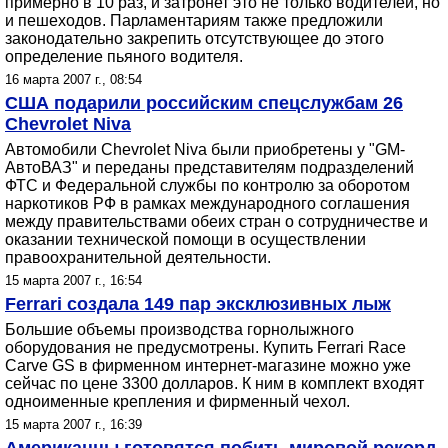
примерно в 10 раз, и затронет это не только водителей, но
и пешеходов. Парламентариям также предложили
законодательно закрепить отсутствующее до этого
определение пьяного водителя.
16 марта 2007 г., 08:54
США подарили российским спецслужбам 26
Chevrolet Niva
Автомобили Chevrolet Niva были приобретены у "GM-
АвтоВАЗ" и переданы представителям подразделений
ФТС и Федеральной службы по контролю за оборотом
наркотиков РФ в рамках международного соглашения
между правительствами обеих стран о сотрудничестве и
оказании технической помощи в осуществлении
правоохранительной деятельности.
15 марта 2007 г., 16:54
Ferrari создала 149 пар эксклюзивных лыж
Большие объемы производства горнолыжного
оборудования не предусмотрены. Купить Ferrari Race
Carve GS в фирменном интернет-магазине можно уже
сейчас по цене 3300 долларов. К ним в комплект входят
одноименные крепления и фирменный чехол.
15 марта 2007 г., 16:39