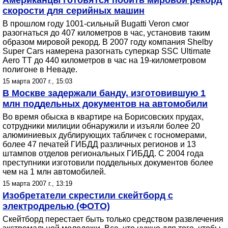
Американцы готовятся побить мировой рекорд
скорости для серийных машин
В прошлом году 1001-сильный Bugatti Veron смог
разогнаться до 407 километров в час, установив таким
образом мировой рекорд. В 2007 году компания Shelby
Super Cars намерена разогнать суперкар SSC Ultimate
Aero TT до 440 километров в час на 19-километровом
полигоне в Неваде.
15 марта 2007 г., 15:03
В Москве задержали банду, изготовившую 1
млн поддельных документов на автомобили
Во время обыска в квартире на Борисовских прудах,
сотрудники милиции обнаружили и изъяли более 20
алюминиевых дублирующих табличек с госномерами,
более 47 печатей ГИБДД различных регионов и 13
штампов отделов региональных ГИБДД. С 2004 года
преступники изготовили поддельных документов более
чем на 1 млн автомобилей.
15 марта 2007 г., 13:19
Изобретатели скрестили скейтборд с
электродрелью (ФОТО)
Скейтборд перестает быть только средством развлечения