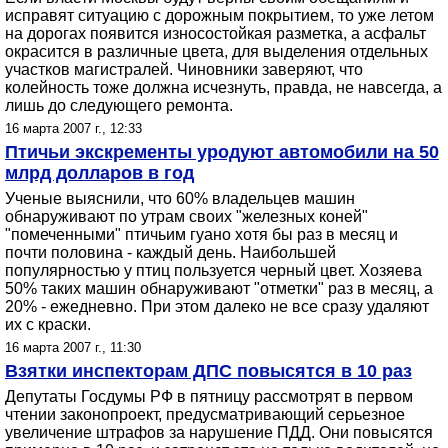
исправят ситуацию с дорожным покрытием, то уже летом
на дорогах появится износостойкая разметка, а асфальт
окрасится в различные цвета, для выделения отдельных
участков магистралей. Чиновники заверяют, что
колейность тоже должна исчезнуть, правда, не навсегда, а
лишь до следующего ремонта.
16 марта 2007 г., 12:33
Птичьи экскременты уродуют автомобили на 50
млрд долларов в год
Ученые выяснили, что 60% владельцев машин
обнаруживают по утрам своих "железных коней"
"помеченными" птичьим гуано хотя бы раз в месяц и
почти половина - каждый день. Наибольшей
популярностью у птиц пользуется черный цвет. Хозяева
50% таких машин обнаруживают "отметки" раз в месяц, а
20% - ежедневно. При этом далеко не все сразу удаляют
их с краски.
16 марта 2007 г., 11:30
Взятки инспекторам ДПС повысятся в 10 раз
Депутаты Госдумы РФ в пятницу рассмотрят в первом
чтении законопроект, предусматривающий серьезное
увеличение штрафов за нарушение ПДД. Они повысятся