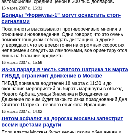
автомобилям, средней ценой в 200 тыс. долларов.
16 марта 2007 г., 16:31
Болиды "Формулы-1" могут оснастить стоп-
сигналами
Пока пилоты высказывают противоречивые мнения в
отношении нововведения. Одни говорят, что это очень
поможет гонщикам соблюдать дистанцию, а другие
утверждают, что во время гонки на огромных скоростях
нет времени следить за лампочками, все ориентируются
лишь на большие предметы.
16 марта 2007 г., 15:59
Из-за парада в честь Святого Патрика 18 марта
ГИБДД ограничит движение в Москве
ГИБДД призвала водителей 18 марта с 11:30 и до
окончания мероприятий выбирать маршруты в объезд
Нового Арбата, улицы Знаменка и Воздвиженка.
Движение по ним будет закрыто из-за празднований Дня
Святого Патрика - первого епископа Ирландии.
16 марта 2007 г., 14:02
Летом асфальт на дорогах Москвы запестрит
всеми цветами радуги
Если власти Москвы будут верны своим обещаниям и