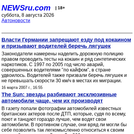
NEWSru.com
| 18+
суббота, 8 августа 2026
Автоновости
Власти Германии запрещают езду под кокаином
и призывают водителей беречь лягушек
Законодатели намерены наделить дорожную полицию
правом проводить тесты на кокаин и ряд синтетических
наркотиков. С 1997 по 2005 год число аварий,
совершенных водителями "по кайфом", в стране
удвоилось. Водителей также призвали беречь лягушек и
не превышать скорости 30 км/ч в местах их миграции.
16 марта 2007 г., 16:55
The Sun: звезды разбивают эксклюзивные
автомобили чаще, чем их производят
В газету попали фотографии автомобилей известных
британских актеров после ДТП, которые, судя по всему,
поют и танцуют гораздо лучше, чем водят свои
автомобили. В противном случае, они вряд ли могли бы
себе позволить так легкомысленно относиться к своим