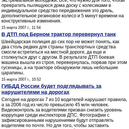
экстремальной молодежи. Все, что нужно для того, чтобы
превратить пылящуюся дома доску с колесиками в
индивидуальное средство передвижения это дрель,
дополнительное резиновое колесо и 5 минут времени на
конструктивные изменения.
15 марта 2007 г., 11:54
В ДТП под Берном трактор перевернул танк
Швейцарская полиция до сих пор не может понять, как
два столь редких для страны транспортных средства
смогли встретиться на местной дороге, да еще и
столкнуться друг с другом. В результате ДТП боевая
машина вышла из строя, перевернулась, порвав при этом
гусеницы, а на тракторе обнаружили лишь небольшие
царапины.
15 марта 2007 г., 10:52
ГИБДД России будет подглядывать за
нарушителями на дорогах
Сегодня на дорогах 7 из 10 водителей нарушают правила,
а за 2006 год из число превысило 45 млн человек.
Видеоконтроль за водителями призван снизить уровень
коррупции среди инспекторов ДПС. Фотографии с
зафиксированными нарушениями будут отправлять
водителям по почте. Но для того, чтобы заставить