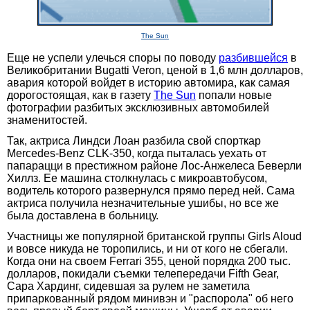
The Sun
Еще не успели улечься споры по поводу
разбившейся
в
Великобритании Bugatti Veron, ценой в 1,6 млн долларов,
авария которой войдет в историю автомира, как самая
дорогостоящая, как в газету
The Sun
попали новые
фотографии разбитых эксклюзивных автомобилей
знаменитостей.
Так, актриса Линдси Лоан разбила свой спорткар
Mercedes-Benz CLK-350, когда пыталась уехать от
папарацци в престижном районе Лос-Анжелеса Беверли
Хиллз. Ее машина столкнулась с микроавтобусом,
водитель которого развернулся прямо перед ней. Сама
актриса получила незначительные ушибы, но все же
была доставлена в больницу.
Участницы же популярной британской группы Girls Aloud
и вовсе никуда не торопились, и ни от кого не сбегали.
Когда они на своем Ferrari 355, ценой порядка 200 тыс.
долларов, покидали съемки телепередачи Fifth Gear,
Сара Хардинг, сидевшая за рулем не заметила
припаркованный рядом минивэн и "распорола" об него