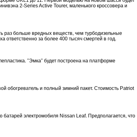
орме UKL1 до 11. Первой моделью на новом шасси будет
ивэна 2-Series Active Tourer, маленького кроссовера и
ь раз больше вредных веществ, чем турбодизельные
 ответственно за более 400 тысяч смертей в год.
лепластика. "Эмка" будет построена на платформе
й обогреватель и полный зимний пакет. Стоимость Patriot
ю батарей электромобиля Nissan Leaf. Предполагается, что