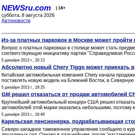
NEWSru.com
| 18+
суббота, 8 августа 2026
Автоновости
Из-за платных парковок в Москве может пройти
Вопрос о платных парковках в столице может стать предм
соответствующую инициативу партии "Справедливая Россия
5 декабря 2013 г., 20:13
Абсолютно новый Chery Tiggo может приехать 
Китайская автомобильная компания Chery начала продажи 
поставлять новую модель на Ближний Восток, в Северную А
5 декабря 2013 г., 19:25
GM решил отказаться от продаж автомобилей Che
Крупнейший автомобильный концерн США решил отказаться
автомобилей этой марки оказались небольшими, поэтому к
5 декабря 2013 г., 18:49
Карельская пенсионерка, подрабатывающая стор
Северо-западное таможенное управление сообщило о курь
лошадиных сил. Однако в дальнейшем, после "растаможки"