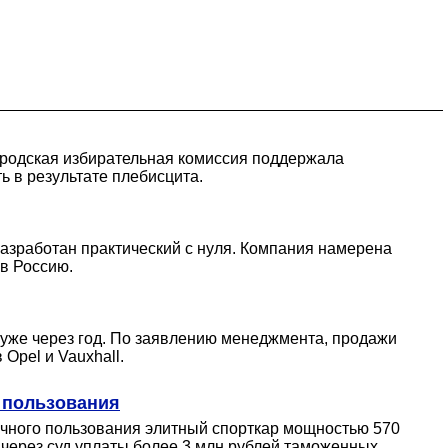
городская избирательная комиссия поддержала
ь в результате плебисцита.
разработан практический с нуля. Компания намерена
 в Россию.
 уже через год. По заявлению менеджмента, продажи
Opel и Vauxhall.
 пользования
ичного пользования элитный спорткар мощностью 570
 через суд уплаты более 3 млн рублей таможенных