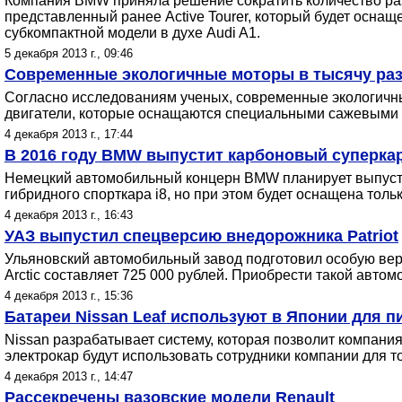
Компания BMW приняла решение сократить количество ра
представленный ранее Active Tourer, который будет оснащ
субкомпактной модели в духе Audi A1.
5 декабря 2013 г., 09:46
Современные экологичные моторы в тысячу раз
Согласно исследованиям ученых, современные экологичн
двигатели, которые оснащаются специальными сажевыми фи
4 декабря 2013 г., 17:44
В 2016 году BMW выпустит карбоновый суперка
Немецкий автомобильный концерн BMW планирует выпустить
гибридного спорткара i8, но при этом будет оснащена толь
4 декабря 2013 г., 16:43
УАЗ выпустил спецверсию внедорожника Patriot
Ульяновский автомобильный завод подготовил особую верси
Arctic составляет 725 000 рублей. Приобрести такой авто
4 декабря 2013 г., 15:36
Батареи Nissan Leaf используют в Японии для 
Nissan разрабатывает систему, которая позволит компания
электрокар будут использовать сотрудники компании для то
4 декабря 2013 г., 14:47
Рассекречены вазовские модели Renault