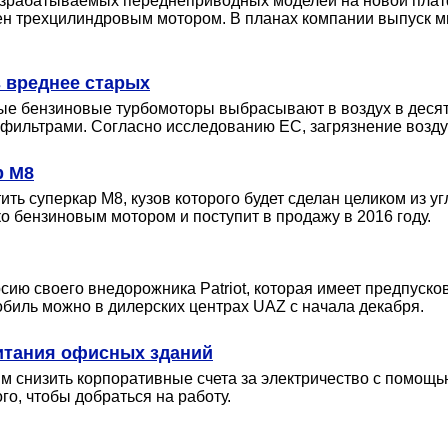
зрабатываемых переднеприводных моделей на новой платф
ен трехцилиндровым мотором. В планах компании выпуск мин
 вреднее старых
ые бензиновые турбомоторы выбрасывают в воздух в десят
льтрами. Согласно исследованию ЕС, загрязнение воздуха
р M8
 суперкар M8, кузов которого будет сделан целиком из уг
ко бензиновым мотором и поступит в продажу в 2016 году.
ю своего внедорожника Patriot, которая имеет предпусково
мобиль можно в дилерских центрах UAZ с начала декабря.
питания офисных зданий
м снизить корпоративные счета за электричество с помощь
го, чтобы добраться на работу.