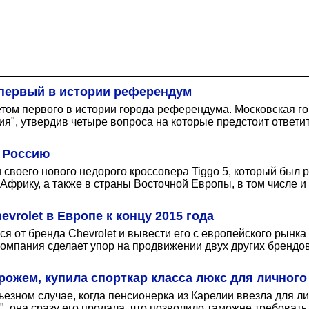
 первый в истории референдум
етом первого в истории города референдума. Московская 
", утвердив четыре вопроса на которые предстоит ответит
в Россию
своего нового недорого кроссовера Tiggo 5, который был 
фрику, а также в страны Восточной Европы, в том числе и
vrolet в Европе к концу 2015 года
 от бренда Chevrolet и вывести его с европейского рынка
омпания сделает упор на продвижении двух других брендов 
ожем, купила спорткар класса люкс для личного
езном случае, когда пенсионерка из Карелии ввезла для л
, она сразу его продала, что позволило таможне требовать