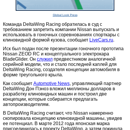
Global Look Press
Команда DeltaWing Racing обратилась в суд с
требованием запретить компании Nissan выпускать и
использовать в гоночных соревнованиях спорткары с
клиновидной формой кузова, сообщает
LiveCars.ru
.
Иск был подан после презентации гоночного прототипа
Nissan ZEOD RC и концептуального электрокара
BladeGlider. Он
служил
предвестником аналогичной
серийной модели, что и стало последней каплей для
DeltaWing Racing, создателя концепции автомобиля в
форме треугольного крыла.
Как сообщает
Automotive News
, управляющий партнер
DeltaWing Дон Пэноз вложил миллионы долларов в
разработку клиновидных машин и построил две
концепции, которые собирается предлагать
автопроизводителям.
В DeltaWing Racing считают, что Nissan намеренно
скопировала концепцию клиновидной машины, увидев
ее потенциал. В марте 2012 года японская марка
присоединилась к проекту DeltaWing, а затем покинула