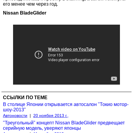
его менее чем через год.
Nissan BladeGlider
ССЫЛКИ ПО ТЕМЕ
В столице Японии открывается автосалон "Токио мотор-
шоу-2013"
Автоновости
|
20 ноября 2013 г.,
"Треугольный" концепт Nissan BladeGlider предвещает
серийную модель, уверяют японцы