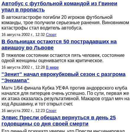
Автобус с футбольной командой из Гвинеи
упал в пропасть
В автокатастрофе погибли 20 игроков футбольной
команды, трое получили серьезные ранения. Виновником
катастрофы стал водитель автобуса.
16 августа 2002 г., 12:32
Спорт
В больницах остаются 50 пострадавших на
авиашоу во Львове
В тяжелом состоянии остаются пять человек, состояние
одной женщины оценивается как критическое.
16 августа 2002 г., 12:28
В мире
"Зенит" начал еврокубковый сезон с разгрома
"Энкампа"
Матч 1/64 финала Кубка УЕФА против андоррcкого клуба
начался для питерцев очень успешно. По сути, первая же
их атака оказалась результативной. Макаров отдал мяч на
ход Аршавину, и тот открыл счет.
16 августа 2002 г., 12:23
Спорт
Элвис Пресли обещал вернуться в день 25
годовщины со дня своей смерти
Его личный психиатр уверен, что Пресли инсценировал