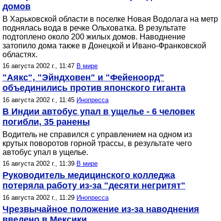
домов
В Харьковской области в поселке Новая Водолага на метр
поднялась вода в речке Ольховатка. В результате
подтоплено около 200 жилых домов. Наводнение
затопило дома также в Донецкой и Ивано-Франковской
областях.
16 августа 2002 г., 11:47
В мире
"Аякс", "Эйндховен" и "Фейеноорд"
объединились против японского гиганта
16 августа 2002 г., 11:45
Инопресса
В Индии автобус упал в ущелье - 6 человек
погибли, 35 ранены
Водитель не справился с управлением на одном из
крутых поворотов горной трассы, в результате чего
автобус упал в ущелье.
16 августа 2002 г., 11:39
В мире
Руководитель медицинского колледжа
потеряла работу из-за "десяти негритят"
16 августа 2002 г., 11:29
Инопресса
Чрезвычайное положение из-за наводнения
введено в Мексики