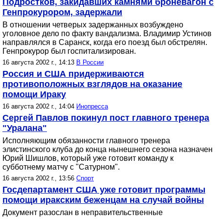
Подростков, закидавших камнями броневагон с
Генпрокурором, задержали
В отношении четверых задержанных возбуждено
уголовное дело по факту вандализма. Владимир Устинов
направлялся в Саранск, когда его поезд был обстрелян.
Генпрокурор был госпитализирован.
16 августа 2002 г., 14:13
В России
Россия и США придерживаются
противоположных взглядов на оказание
помощи Ираку
16 августа 2002 г., 14:04
Инопресса
Сергей Павлов покинул пост главного тренера
"Уралана"
Исполняющим обязанности главного тренера
элистинского клуба до конца нынешнего сезона назначен
Юрий Шишлов, который уже готовит команду к
субботнему матчу с "Сатурном".
16 августа 2002 г., 13:56
Спорт
Госдепартамент США уже готовит программы
помощи иракским беженцам на случай войны
Документ разослан в неправительственные