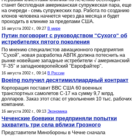
станет бесплодная американская супружеская пара, еще
на очереди - семь супружеских пар. Работа по созданию
клонов человека начнется через два месяца и будет
проходить в клинике за пределами США.
16 августа 2002 г., 09:27
В мире
Путин поговорит с руководством "Сухого" об
истребителях пятого поколения
По мнению специалистов авиационного предприятия
"Сухой", новая разработка АВПК должна потеснить на
рынке новейшие западные истребители √ американский
"F-35" и западноевропейский "Еврофайтер".
16 августа 2002 г., 09:14
В России
Boeing получил десятимиллиардный контракт
Корпорация поставит ВВС США 60 военных
транспортных самолетов C-17 на сумму 9,7 млрд.
долларов. Заказ этот спас от увольнения 10 тыс. рабочих
компании.
16 августа 2002 г., 09:13
Экономика
Чеченские боевики предприняли попытки
захватить три села вблизи Грозного
Представители Минобороны в Чечне сначала