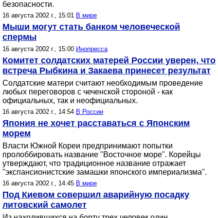
безопасности.
16 августа 2002 г., 15:01
В мире
Мыши могут стать банком человеческой
спермы
16 августа 2002 г., 15:00
Инопресса
Комитет солдатских матерей России уверен, что
встреча Рыбкина и Закаева принесет результат
Солдатские матери считают необходимым проведение
любых переговоров с чеченской стороной - как
официальных, так и неофициальных.
16 августа 2002 г., 14:54
В России
Япония не хочет расставаться с Японским
морем
Власти Южной Кореи предпринимают попытки
пролоббировать название "Восточное море". Корейцы
утверждают, что традиционное название отражает
"экспансионистские замашки японского империализма".
16 августа 2002 г., 14:45
В мире
Под Киевом совершил аварийную посадку
литовский самолет
Из находившихся на борту трех человек один