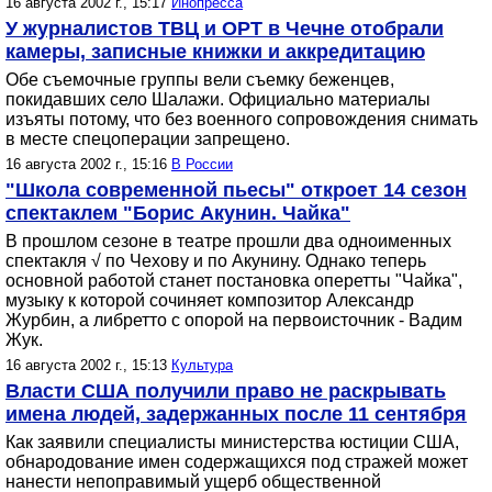
16 августа 2002 г., 15:17
Инопресса
У журналистов ТВЦ и ОРТ в Чечне отобрали
камеры, записные книжки и аккредитацию
Обе съемочные группы вели съемку беженцев,
покидавших село Шалажи. Официально материалы
изъяты потому, что без военного сопровождения снимать
в месте спецоперации запрещено.
16 августа 2002 г., 15:16
В России
"Школа современной пьесы" откроет 14 сезон
спектаклем "Борис Акунин. Чайка"
В прошлом сезоне в театре прошли два одноименных
спектакля √ по Чехову и по Акунину. Однако теперь
основной работой станет постановка оперетты "Чайка",
музыку к которой сочиняет композитор Александр
Журбин, а либретто с опорой на первоисточник - Вадим
Жук.
16 августа 2002 г., 15:13
Культура
Власти США получили право не раскрывать
имена людей, задержанных после 11 сентября
Как заявили специалисты министерства юстиции США,
обнародование имен содержащихся под стражей может
нанести непоправимый ущерб общественной