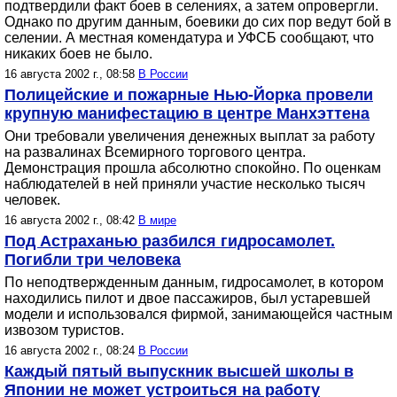
подтвердили факт боев в селениях, а затем опровергли.
Однако по другим данным, боевики до сих пор ведут бой в
селении. А местная комендатура и УФСБ сообщают, что
никаких боев не было.
16 августа 2002 г., 08:58
В России
Полицейские и пожарные Нью-Йорка провели
крупную манифестацию в центре Манхэттена
Они требовали увеличения денежных выплат за работу
на развалинах Всемирного торгового центра.
Демонстрация прошла абсолютно спокойно. По оценкам
наблюдателей в ней приняли участие несколько тысяч
человек.
16 августа 2002 г., 08:42
В мире
Под Астраханью разбился гидросамолет.
Погибли три человека
По неподтвержденным данным, гидросамолет, в котором
находились пилот и двое пассажиров, был устаревшей
модели и использовался фирмой, занимающейся частным
извозом туристов.
16 августа 2002 г., 08:24
В России
Каждый пятый выпускник высшей школы в
Японии не может устроиться на работу