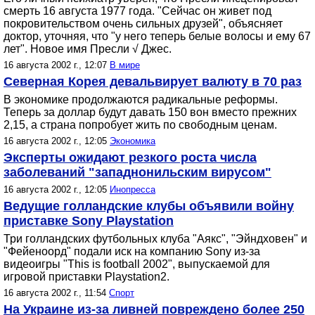
смерть 16 августа 1977 года. "Сейчас он живет под
покровительством очень сильных друзей", объясняет
доктор, уточняя, что "у него теперь белые волосы и ему 67
лет". Новое имя Пресли √ Джес.
16 августа 2002 г., 12:07
В мире
Северная Корея девальвирует валюту в 70 раз
В экономике продолжаются радикальные реформы.
Теперь за доллар будут давать 150 вон вместо прежних
2,15, а страна попробует жить по свободным ценам.
16 августа 2002 г., 12:05
Экономика
Эксперты ожидают резкого роста числа
заболеваний "западнонильским вирусом"
16 августа 2002 г., 12:05
Инопресса
Ведущие голландские клубы объявили войну
приставке Sony Playstation
Три голландских футбольных клуба "Аякс", "Эйндховен" и
"Фейеноорд" подали иск на компанию Sony из-за
видеоигры "This is football 2002", выпускаемой для
игровой приставки Playstation2.
16 августа 2002 г., 11:54
Спорт
На Украине из-за ливней повреждено более 250