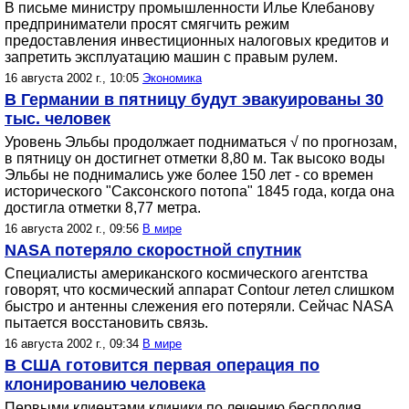
В письме министру промышленности Илье Клебанову
предприниматели просят смягчить режим
предоставления инвестиционных налоговых кредитов и
запретить эксплуатацию машин с правым рулем.
16 августа 2002 г., 10:05
Экономика
В Германии в пятницу будут эвакуированы 30
тыс. человек
Уровень Эльбы продолжает подниматься √ по прогнозам,
в пятницу он достигнет отметки 8,80 м. Так высоко воды
Эльбы не поднимались уже более 150 лет - со времен
исторического "Саксонского потопа" 1845 года, когда она
достигла отметки 8,77 метра.
16 августа 2002 г., 09:56
В мире
NASA потеряло скоростной спутник
Специалисты американского космического агентства
говорят, что космический аппарат Contour летел слишком
быстро и антенны слежения его потеряли. Сейчас NASA
пытается восстановить связь.
16 августа 2002 г., 09:34
В мире
В США готовится первая операция по
клонированию человека
Первыми клиентами клиники по лечению бесплодия