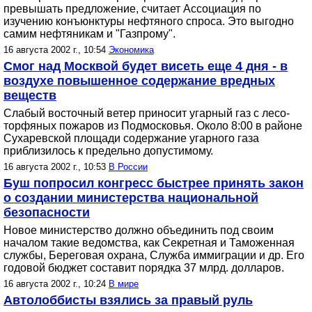
превышать предложение, считает Ассоциация по
изучению конъюнктуры нефтяного спроса. Это выгодно
самим нефтяникам и "Газпрому".
16 августа 2002 г., 10:54
Экономика
Смог над Москвой будет висеть еще 4 дня - в
воздухе повышенное содержание вредных
веществ
Слабый восточный ветер приносит угарный газ с лесо-
торфяных пожаров из Подмосковья. Около 8:00 в районе
Сухаревской площади содержание угарного газа
приблизилось к предельно допустимому.
16 августа 2002 г., 10:53
В России
Буш попросил конгресс быстрее принять закон
о создании министерства национальной
безопасности
Новое министерство должно объединить под своим
началом такие ведомства, как Секретная и Таможенная
службы, Береговая охрана, Служба иммиграции и др. Его
годовой бюджет составит порядка 37 млрд. долларов.
16 августа 2002 г., 10:24
В мире
Автолоббисты взялись за правый руль