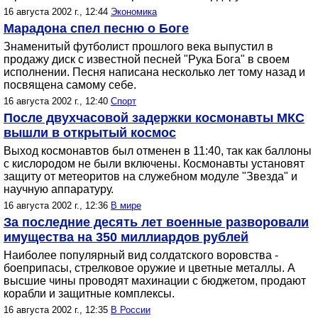
16 августа 2002 г., 12:44
Экономика
Марадона cпел песню о Боге
Знаменитый футболист прошлого века выпустил в
продажу диск с известной песней "Рука Бога" в своем
исполнении. Песня написана несколько лет тому назад и
посвящена самому себе.
16 августа 2002 г., 12:40
Спорт
После двухчасовой задержки космонавты МКС
вышли в открытый космос
Выход космонавтов был отменен в 11:40, так как баллоны
с кислородом не были включены. Космонавты установят
защиту от метеоритов на служебном модуле "Звезда" и
научную аппаратуру.
16 августа 2002 г., 12:36
В мире
За последние десять лет военные разворовали
имущества на 350 миллиардов рублей
Наиболее популярный вид солдатского воровства -
боеприпасы, стрелковое оружие и цветные металлы. А
высшие чины проводят махинации с бюджетом, продают
корабли и защитные комплексы.
16 августа 2002 г., 12:35
В России