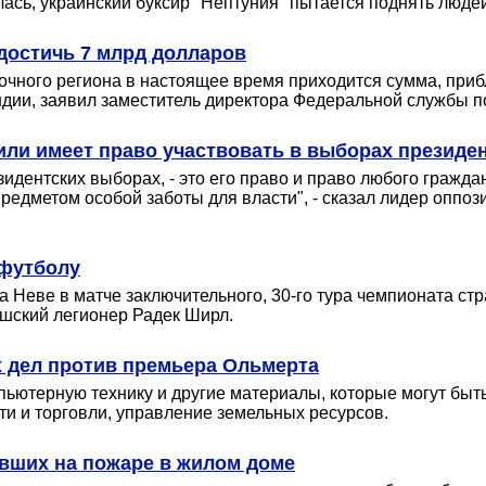
сь, украинский буксир "Нептуния" пытается поднять людей и
 достичь 7 млрд долларов
очного региона в настоящее время приходится сумма, пр
Индии, заявил заместитель директора Федеральной службы 
ли имеет право участвовать в выборах президен
зидентских выборах, - это его право и право любого гражда
предметом особой заботы для власти", - сказал лидер опп
 футболу
на Неве в матче заключительного, 30-го тура чемпионата ст
чешский легионер Радек Ширл.
х дел против премьера Ольмерта
ьютерную технику и другие материалы, которые могут быть 
 и торговли, управление земельных ресурсов.
авших на пожаре в жилом доме