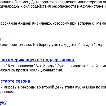
овинции Гильменд",- говорится в заявлении министерства 
ждународных сил содействия безопасности в Афганистане
оссиянин Андрей Кириленко, которому при встрече с "Мемф
ы
овлетворительное. На берегу уже находятся бригады "скоро
", но американцев не поддерживают
плен 16 сторонников "Аль-Каиды". Удар по иракской ячейки
ражались против коалиционных сил.
старте сезона
ли мировые рекорды во второй день этапа Кубка мира по 
длиннее.
уку