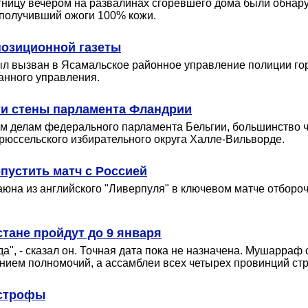
тницу вечером на развалинах сгоревшего дома были обнар
 получивший ожоги 100% кожи.
позиционной газеты
л вызван в Ясамальское районное управление полиции гор
анного управления.
ти стены парламента Фландрии
им делам федерального парламента Бельгии, большинство
рюссельского избирательного округа Халле-Вильворде.
пустить матч с Россией
аюна из английского "Ливерпуля" в ключевом матче отборо
тане пройдут до 9 января
", - сказал он. Точная дата пока не назначена. Мушарраф
анием полномочий, а ассамблеи всех четырех провинций стра
астрофы