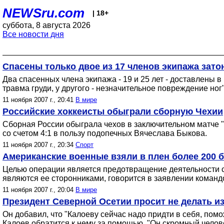
NEWSru.com
| 18+
суббота, 8 августа 2026
Все новости дня
Спасены только двое из 17 членов экипажа зато
Два спасенных члена экипажа - 19 и 25 лет - доставлены в
травма груди, у другого - незначительное повреждение ног
11 ноября 2007 г., 20:41
В мире
Российские хоккеисты обыграли сборную Чехии
Сборная России обыграла чехов в заключительном матче "
со счетом 4:1 в пользу подопечных Вячеслава Быкова.
11 ноября 2007 г., 20:34
Спорт
Американские военные взяли в плен более 200 б
Целью операции является предотвращение деятельности су
являются ее сторонниками, говорится в заявлении коман
11 ноября 2007 г., 20:04
В мире
Президент Северной Осетии просит не делать и
Он добавил, что "Калоеву сейчас надо придти в себя, помож
Калоев обратится к нему за помощью. "Он скромный человек