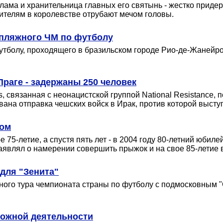
слама и хранительница главных его святынь - жестко прид
ителям в королевстве отрубают мечом головы.
 пляжного ЧМ по футболу
болу, проходящего в бразильском городе Рио-де-Жанейро,
раге - задержаны 250 человек
, связанная с неонацистской группой National Resistance,
ана отправка чешских войск в Ирак, против которой высту
том
75-летие, а спустя пять лет - в 2004 году 80-летний юбиле
аявлял о намерении совершить прыжок и на свое 85-летие в
для "Зенита"
ого тура чемпионата страны по футболу с подмосковным "С
рожной деятельности