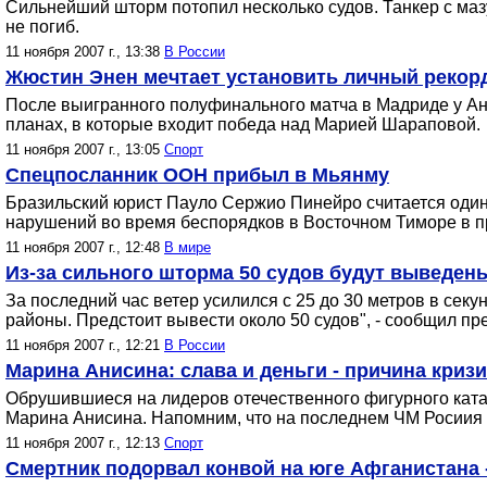
Сильнейший шторм потопил несколько судов. Танкер с маз
не погиб.
11 ноября 2007 г., 13:38
В России
Жюстин Энен мечтает установить личный рекор
После выигранного полуфинального матча в Мадриде у Ан
планах, в которые входит победа над Марией Шараповой.
11 ноября 2007 г., 13:05
Спорт
Спецпосланник ООН прибыл в Мьянму
Бразильский юрист Пауло Сержио Пинейро считается один
нарушений во время беспорядков в Восточном Тиморе в п
11 ноября 2007 г., 12:48
В мире
Из-за сильного шторма 50 судов будут выведены
За последний час ветер усилился с 25 до 30 метров в сек
районы. Предстоит вывести около 50 судов", - сообщил пр
11 ноября 2007 г., 12:21
В России
Марина Анисина: слава и деньги - причина криз
Обрушившиеся на лидеров отечественного фигурного катан
Марина Анисина. Напомним, что на последнем ЧМ Росиия 
11 ноября 2007 г., 12:13
Спорт
Смертник подорвал конвой на юге Афганистана 