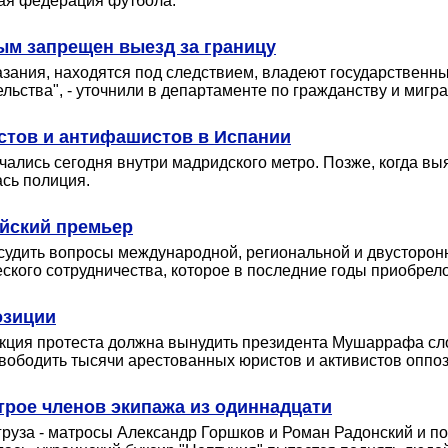
кая федерация футбола.
рым запрещен выезд за границу
казания, находятся под следствием, владеют государственн
ьства", - уточнили в департаменте по гражданству и мигр
стов и антифашистов в Испании
чались сегодня внутри мадридского метро. Позже, когда в
сь полиция.
йский премьер
судить вопросы международной, региональной и двусторонн
кого сотрудничества, которое в последние годы приобрел
озиции
акция протеста должна вынудить президента Мушаррафа с
вободить тысячи арестованных юристов и активистов оппоз
трое членов экипажа из одиннадцати
груза - матросы Александр Горшков и Роман Радонский и п