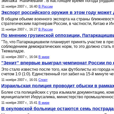
экипажа "Нахичевани". В настоящее время погода ухудшила
11 ноября 2007 г., 16:40
В России
Экспорт российского оружия в этом году может
В общем объеме военного экспорта на страны ближневост
стратегическим партнерам России, в частности, Китаю и 
11 ноября 2007 г., 16:27
В России
По мнению грузинской оппозиции, Патаркацишви
"То, что Патаркацишвили планирует принять участие в пре
соблюдением демократических норм, то это должно стать 
Ткемаладзе.
11 ноября 2007 г., 16:04
В мире
"Зенит" впервые выиграл чемпионат России по
Это стало известно после того, как футболисты из города 
счетом 1:0 (1:0). Единственный гол забил на 15-й минуте 
11 ноября 2007 г., 16:01
Спорт
Израильская полиция проводит обыски в рамка
Более ста полицейских с утра изымали документацию, комп
муниципалитет Иерусалима, министерство промышленности
11 ноября 2007 г., 15:41
В мире
В окуловской больнице остаются семь пострад