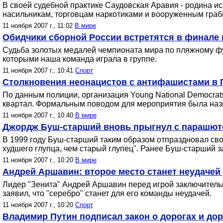
В своей судебной практике Саудовская Аравия - родина и
насильникам, торговцам наркотиками и вооруженным граб
11 ноября 2007 г., 11:02
В мире
Обидчики сборной России встретятся в финале
Судьба золотых медалей чемпионата мира по пляжному фут
которыми наша команда играла в группе.
11 ноября 2007 г., 10:41
Спорт
Столкновения неонацистов с антифашистами в П
По данным полиции, организация Young National Democrats
квартал. Формальным поводом для мероприятия была назв
11 ноября 2007 г., 10:40
В мире
Джордж Буш-старший вновь прыгнул с парашю
В 1999 году Буш-старший таким образом отпраздновал свое 
худшего глупца, чем старый глупец". Ранее Буш-старший з
11 ноября 2007 г., 10:20
В мире
Андрей Аршавин: второе место станет неудачей 
Лидер "Зенита" Андрей Аршавин перед игрой заключительн
заявил, что "серебро" станет для его команды неудачей.
11 ноября 2007 г., 10:20
Спорт
Владимир Путин подписал закон о дорогах и до