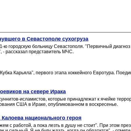
нувшего в Севастополе сухогруза
 1-ю городскую больницу Севастополя. "Первичный диагноз 
", - рассказал представитель МЧС.
Кубка Карьяла", первого этапа хоккейного Евротура. Поеди
оевиков на севере Ирака
ннитов-исламистов, которые принадлежат к ячейке террор
дования США в Ираке, опубликованном в воскресенье.
з Калоева национального героя
ем с работой, а пока лезть в душу не стоит". При этом пре
 и сильный. Я не буду ждать, когда он обратится", - отмет