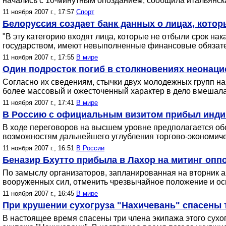
начались с 10-минутным опозданием, сообщила итальянс
11 ноября 2007 г., 17:57
Спорт
Белоруссия создает банк данных о лицах, кото
"В эту категорию входят лица, которые не отбыли срок на
государством, имеют невыполненные финансовые обязател
11 ноября 2007 г., 17:55
В мире
Один подросток погиб в столкновениях неонаци
Согласно их сведениям, стычки двух молодежных групп на
более массовый и ожесточенный характер в дело вмешала
11 ноября 2007 г., 17:41
В мире
В Россию с официальным визитом прибыл инди
В ходе переговоров на высшем уровне предполагается об
возможностям дальнейшего углубления торгово-экономичес
11 ноября 2007 г., 16:51
В России
Беназир Бхутто прибыла в Лахор на митинг опп
По замыслу организаторов, запланированная на вторник 
вооруженных сил, отменить чрезвычайное положение и ос
11 ноября 2007 г., 16:45
В мире
При крушении сухогруза "Нахичевань" спасены 
В настоящее время спасены три члена экипажа этого сухо