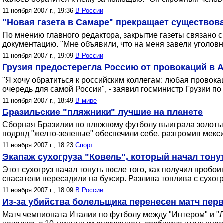
11 ноября 2007 г., 19:36
В России
"Новая газета в Самаре" прекращает существов
По мнению главного редактора, закрытие газеты связано
документацию. "Мне объявили, что на меня завели уголовно
11 ноября 2007 г., 19:09
В России
Грузия предостерегла Россию от провокаций в 
"Я хочу обратиться к российским коллегам: любая провока
очередь для самой России", - заявил госминистр Грузии 
11 ноября 2007 г., 18:49
В мире
Бразильские "пляжники" лучшие на планете
Сборная Бразилии по пляжному футболу выиграла золотые
подряд "желто-зеленые" обеспечили себе, разгромив мекси
11 ноября 2007 г., 18:23
Спорт
Экапаж сухогруза "Ковель", который начал тону
Этот сухогруз начал тонуть после того, как получил пробо
спасатели пересадили на буксир. Разлива топлива с сухогру
11 ноября 2007 г., 18:09
В России
Из-за убийства болельщика перенесен матч пер
Матч чемпионата Италии по футболу между "Интером" и "Л