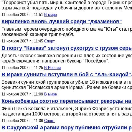
"Террорист убил пять мирных жителей в городе Гиришк пр
взрывчаткой, поджидал у обочины дороги автоколонну Ме
11 ноября 2007 г., 11:51
В мире
Кириленко вновь лучший среди "джазменов"
Главным героем очередного победного матча "Юты" стал р
заокеанской карьере трипл-дабл.
11 ноября 2007 г., 11:45
Спорт
В порту "Кавказ" затонул сухогруз с грузом сер
Девять человек экипажа перешли на плот, их состояние уд
кораблекрушения направлен буксир "Посейдон".
11 ноября 2007 г., 11:25
В России
В Ираке сунниты вступили в бой с "Аль-Каидой
Боевики суннитской группировки убили 18 и захватила в 
суннитская "Исламская армия Ирака". Ранее ее боевики с
11 ноября 2007 г., 11:09
В мире
Конькобежцы охотно переписывают рекорды на 
Финн Пекка Коскела и итальянец Энрико Фабрис установи
на дистанции 1000 метров, а второй на отрезке в пять раз 
11 ноября 2007 г., 11:06
Спорт
В Саудовской Аравии вору публично отрубили р