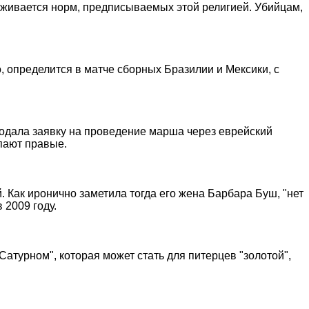
ерживается норм, предписываемых этой религией. Убийцам,
 определится в матче сборных Бразилии и Мексики, с
 подала заявку на проведение марша через еврейский
пают правые.
й. Как иронично заметила тогда его жена Барбара Буш, "нет
 2009 году.
атурном", которая может стать для питерцев "золотой",