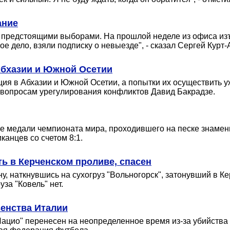
ание
 с предстоящими выборами. На прошлой неделе из офиса и
е дело, взяли подписку о невыезде", - сказал Сергей Курт
Абхазии и Южной Осетии
ция в Абхазии и Южной Осетии, а попытки их осуществить у
по вопросам урегулирования конфликтов Давид Бакрадзе.
 медали чемпионата мира, проходившего на песке знамени
канцев со счетом 8:1.
ть в Керченском проливе, спасен
ину, наткнувшись на сухогруз "Вольногорск", затонувший в 
за "Ковель" нет.
венства Италии
ацио" перенесен на неопределенное время из-за убийства 