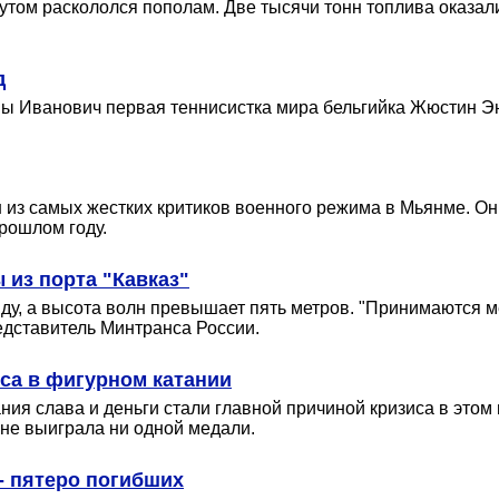
утом раскололся пополам. Две тысячи тонн топлива оказали
д
ы Иванович первая теннисистка мира бельгийка Жюстин Эне
 из самых жестких критиков военного режима в Мьянме. О
рошлом году.
 из порта "Кавказ"
унду, а высота волн превышает пять метров. "Принимаются 
едставитель Минтранса России.
иса в фигурном катании
ия слава и деньги стали главной причиной кризиса в этом 
не выиграла ни одной медали.
- пятеро погибших