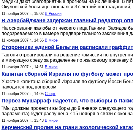
Медики дают благоприятные прогнозы на их лечение. В пя
Окуловской больнице скончался 37-летний пострадавший,
11 ноября 2007 г., 15:02
В России
В Азербайджане задержан главный редактор оп
На основании жалобы от некоего лица Ганимет Захидов бы
подозреваемого в камере предварительного заключения д
11 ноября 2007 г., 14:56
В мире
Cторонники единой Бельгии расписали граффи
Так они отреагировали на решение комиссии по внутренн
в минувшую среду за разделение по языковому признаку б
11 ноября 2007 г., 14:51
В мире
Капитан сборной Израиля по футболу может про
Участие капитана сборной Израиля по футболу Йосси Бен
находится под вопросом.
11 ноября 2007 г., 14:05
Спорт
Первез Мушарраф надеется, что выборы в Пакис
"Мы должны провести выборы до 9 января следующего года
парламента) будет распущена к 15 ноября в связи с оконч
11 ноября 2007 г., 13:43
В мире
Керченский пролив на грани экологической кат