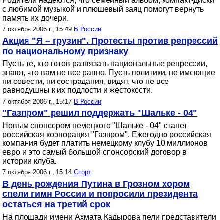
Родители надеются, что семейный альбом, компакт-диски
с любимой музыкой и плюшевый заяц помогут вернуть
память их дочери.
7 октября 2006 г., 15:49
В России
Акция "Я – грузин". Протесты против репрессий
по национальному признаку
Пусть те, кто готов развязать национальные репрессии,
знают, что вам не все равно. Пусть политики, не имеющие
ни совести, ни сострадания, видят, что не все
равнодушны к их подлости и жестокости.
7 октября 2006 г., 15:17
В России
"Газпром" решил поддержать "Шальке - 04"
Новым спонсором немецкого "Шальке - 04" станет
российская корпорация "Газпром". Ежегодно российская
компания будет платить немецкому клубу 10 миллионов
евро и это самый большой спонсорский договор в
истории клуба.
7 октября 2006 г., 15:14
Спорт
В день рождения Путина в Грозном хором
спели гимн России и попросили президента
остаться на третий срок
На площади имени Ахмата Кадырова пели представители