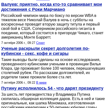
Валуев: приятно, когда кто-то сравнивает мои
достижения с Роки Марчиано
Российский чемпион мира по боксу по версии WBA в
тяжелом весе Николай Валуев в ночь с субботы на
воскресенье проведет вторую защиту титула и первый
свой бой в США. Соперником российского гиганта в
поединке, который состоится в пригороде Чикаго, станет
американец Монте Барретт.
7 октября 2006 г., 09:27
Спорт
Ученые раскрыли секрет долголетия по-
кубински - секс, кофе и сигары
Такие выводы были сделаны на основе исследования,
проведенного кубинскими учеными в провинции Вилья
Клара, где проживает более 100 человек, перешагнувших
столетний рубеж. По рассказам долгожителей, их
родители также прожили более ста лет.
7 октября 2006 г., 09:22
В мире
Путину исполнилось 54 - что дарят президенту
За шесть лет президентства у Владимира Путина
скопилась обширная коллекция даров. Есть в ней и такие
оригинальные, как шапка Мономаха, изготовленная
российскими ювелирами к 50-летнему юбилею главы