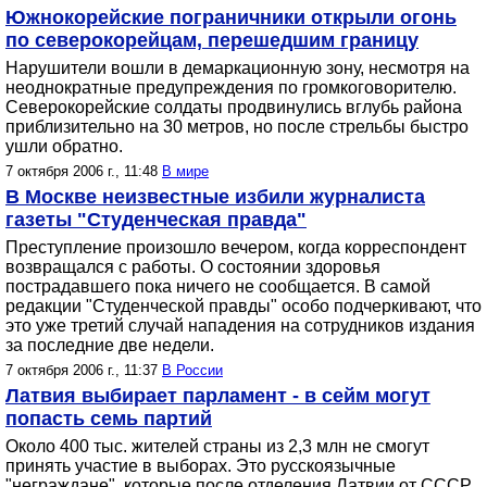
Южнокорейские пограничники открыли огонь
по северокорейцам, перешедшим границу
Нарушители вошли в демаркационную зону, несмотря на
неоднократные предупреждения по громкоговорителю.
Северокорейские солдаты продвинулись вглубь района
приблизительно на 30 метров, но после стрельбы быстро
ушли обратно.
7 октября 2006 г., 11:48
В мире
В Москве неизвестные избили журналиста
газеты "Студенческая правда"
Преступление произошло вечером, когда корреспондент
возвращался с работы. О состоянии здоровья
пострадавшего пока ничего не сообщается. В самой
редакции "Студенческой правды" особо подчеркивают, что
это уже третий случай нападения на сотрудников издания
за последние две недели.
7 октября 2006 г., 11:37
В России
Латвия выбирает парламент - в сейм могут
попасть семь партий
Около 400 тыс. жителей страны из 2,3 млн не смогут
принять участие в выборах. Это русскоязычные
"неграждане", которые после отделения Латвии от СССР