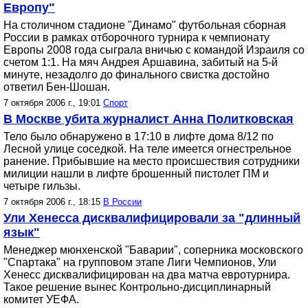
Европу"
На столичном стадионе "Динамо" футбольная сборная
России в рамках отборочного турнира к чемпионату
Европы 2008 года сыграла вничью с командой Израиля со
счетом 1:1. На мяч Андрея Аршавина, забитый на 5-й
минуте, незадолго до финального свистка достойно
ответил Бен-Шошан.
7 октября 2006 г., 19:01
Спорт
В Москве убита журналист Анна Политковская
Тело было обнаружено в 17:10 в лифте дома 8/12 по
Лесной улице соседкой. На теле имеется огнестрельное
ранение. Прибывшие на место происшествия сотрудники
милиции нашли в лифте брошенный пистолет ПМ и
четыре гильзы.
7 октября 2006 г., 18:15
В России
Ули Хенесса дисквалифицировали за "длинный
язык"
Менеджер мюнхенской "Баварии", соперника московского
"Спартака" на групповом этапе Лиги Чемпионов, Ули
Хенесс дисквалифицирован на два матча евротурнира.
Такое решение вынес Контрольно-дисциплинарный
комитет УЕФА.