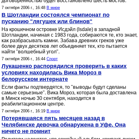
договоренностью будет восстановлено шесть мостов.
7 октября 2006 г., 16:48
В мире
В Шотландии состоялся чемпионат по
пусканию "лягушек или блинов"
На крошечном островке Исдэйл (Isdale) в западной
Шотландии, начиная с 1983 года, собираются те, кто знает,
как разбрасывать камни. Забава древних греков уже
более двух десятков лет объединяет тех, кто пытается
найти "волшебный угол".
7 октября 2006 г., 16:44
Спорт
Лукашенко распорядился проверить в каких
условиях находилась Вика Мороз в
белорусском интернате
Если факты подтвердятся, то "выводы будут сделаны
самые серьезные". Вика Мороз, которая была доставлена
в Минск ночью 30 сентября, находится в
реабилитационном центре.
7 октября 2006 г., 16:19
В мире
Потерявшаяся пять месяцев назад в
Челябинске девочка обнаружена в Уфе. Она
ничего не помнит