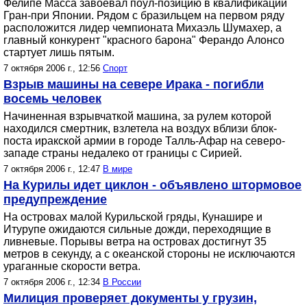
Фелипе Масса завоевал поул-позицию в квалификации
Гран-при Японии. Рядом с бразильцем на первом ряду
расположится лидер чемпионата Михаэль Шумахер, а
главный конкурент "красного барона" Ферандо Алонсо
стартует лишь пятым.
7 октября 2006 г., 12:56
Спорт
Взрыв машины на севере Ирака - погибли
восемь человек
Начиненная взрывчаткой машина, за рулем которой
находился смертник, взлетела на воздух вблизи блок-
поста иракской армии в городе Талль-Афар на северо-
западе страны недалеко от границы с Сирией.
7 октября 2006 г., 12:47
В мире
На Курилы идет циклон - объявлено штормовое
предупреждение
На островах малой Курильской гряды, Кунашире и
Итурупе ожидаются сильные дожди, переходящие в
ливневые. Порывы ветра на островах достигнут 35
метров в секунду, а с океанской стороны не исключаются
ураганные скорости ветра.
7 октября 2006 г., 12:34
В России
Милиция проверяет документы у грузин,