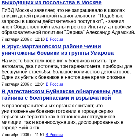
выходящих из посольства в Москве
ГУВД Москвы заявляет, что не запрашивало в школах
списки детей грузинской национальности. "Подобные
запросы в школы действительно поступают", - заявил
член Общественной палаты и ректор Института проблем
образовательной политики "Эврика" Александр Адамский.
7 октября 2006 г., 12:18
В России
В Урус-Мартановском районе Чечни
уничтожены боевики из группы Умарова
На месте боестолкновения у боевиков изъяты три
автомата, два пистолета, три гаранатомета, приборы для
бесшумной стрельбы, большое количество детонаторов.
Один из убитых боевиков в настоящее время опознан.
7 октября 2006 г., 12:04
В России
В дагестанском Буйнакске обнаружены два
тайника с боеприпасами и взрывчаткой
В правоохранительных органах считают, что
уничтоженные боевики готовили в городе серию
серьезных терактов как в отношении сотрудников
милиции, так и военнослужащих, дислоцированных в
городе Буйнакск.
7 октября 2006 г., 11:51
В России