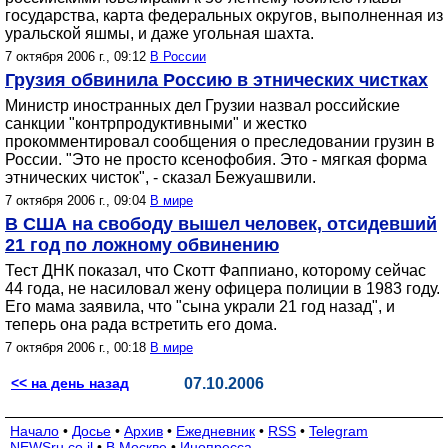
государства, карта федеральных округов, выполненная из
уральской яшмы, и даже угольная шахта.
7 октября 2006 г., 09:12
В России
Грузия обвинила Россию в этнических чистках
Министр иностранных дел Грузии назвал российские
санкции "контрпродуктивными" и жестко
прокомментировал сообщения о преследовании грузин в
России. "Это не просто ксенофобия. Это - мягкая форма
этнических чисток", - сказал Бежуашвили.
7 октября 2006 г., 09:04
В мире
В США на свободу вышел человек, отсидевший
21 год по ложному обвинению
Тест ДНК показал, что Скотт Фаппиано, которому сейчас
44 года, не насиловал жену офицера полиции в 1983 году.
Его мама заявила, что "сына украли 21 год назад", и
теперь она рада встретить его дома.
7 октября 2006 г., 00:18
В мире
<< на день назад
07.10.2006
Начало
•
Досье
•
Архив
•
Ежедневник
•
RSS
•
Telegram
NEWSru.co.il
•
В Москве
•
Инопресса