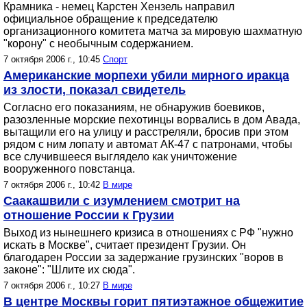
Крамника - немец Карстен Хензель направил
официальное обращение к председателю
организационного комитета матча за мировую шахматную
"корону" с необычным содержанием.
7 октября 2006 г., 10:45
Спорт
Американские морпехи убили мирного иракца
из злости, показал свидетель
Согласно его показаниям, не обнаружив боевиков,
разозленные морские пехотинцы ворвались в дом Авада,
вытащили его на улицу и расстреляли, бросив при этом
рядом с ним лопату и автомат АК-47 с патронами, чтобы
все случившееся выглядело как уничтожение
вооруженного повстанца.
7 октября 2006 г., 10:42
В мире
Саакашвили с изумлением смотрит на
отношение России к Грузии
Выход из нынешнего кризиса в отношениях с РФ "нужно
искать в Москве", считает президент Грузии. Он
благодарен России за задержание грузинских "воров в
законе": "Шлите их сюда".
7 октября 2006 г., 10:27
В мире
В центре Москвы горит пятиэтажное общежитие