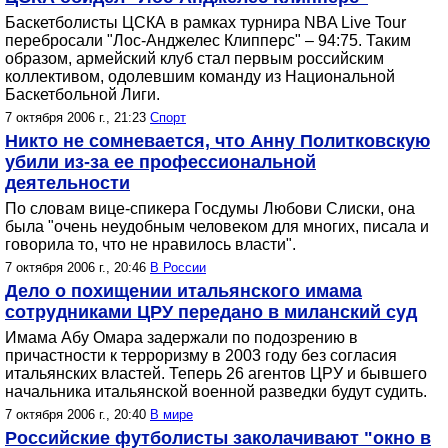
Баскетболисты ЦСКА в рамках турнира NBA Live Tour
перебросали "Лос-Анджелес Клипперс" – 94:75. Таким
образом, армейский клуб стал первым российским
коллективом, одолевшим команду из Национальной
Баскетбольной Лиги.
7 октября 2006 г., 21:23
Спорт
Никто не сомневается, что Анну Политковскую
убили из-за ее профессиональной
деятельности
По словам вице-спикера Госдумы Любови Слиски, она
была "очень неудобным человеком для многих, писала и
говорила то, что не нравилось власти".
7 октября 2006 г., 20:46
В России
Дело о похищении итальянского имама
сотрудниками ЦРУ передано в миланский суд
Имама Абу Омара задержали по подозрению в
причастности к терроризму в 2003 году без согласия
итальянских властей. Теперь 26 агентов ЦРУ и бывшего
начальника итальянской военной разведки будут судить.
7 октября 2006 г., 20:40
В мире
Российские футболисты заколачивают "окно в