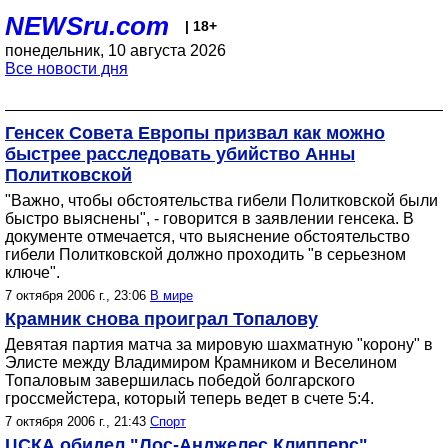
NEWSru.com
| 18+
понедельник, 10 августа 2026
Все новости дня
Генсек Совета Европы призвал как можно
быстрее расследовать убийство Анны
Политковской
"Важно, чтобы обстоятельства гибели Политковской были
быстро выяснены", - говорится в заявлении генсека. В
документе отмечается, что выяснение обстоятельство
гибели Политковской должно проходить "в серьезном
ключе".
7 октября 2006 г., 23:06
В мире
Крамник снова проиграл Топалову
Девятая партия матча за мировую шахматную "корону" в
Элисте между Владимиром Крамником и Веселином
Топаловым завершилась победой болгарского
гроссмейстера, который теперь ведет в счете 5:4.
7 октября 2006 г., 21:43
Спорт
ЦСКА обидел "Лос-Анджелес Клипперс"