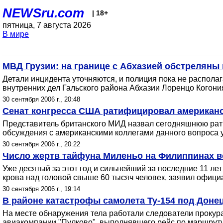
NEWSru.com
| 18+
пятница, 7 августа 2026
В мире
МВД Грузии: на границе с Абхазией обстреляны 
Детали инцидента уточняются, и полиция пока не распола
внутренних дел Гальского района Абхазии Лоренцо Когони
30 сентября 2006 г., 20:48
Сенат конгресса США ратифицировал американо
Представитель британского МИД назвал сегодняшнюю рати
обсуждения с американскими коллегами данного вопроса 
30 сентября 2006 г., 20:22
Число жертв тайфуна Миленьо на Филиппинах во
Уже десятый за этот год и сильнейший за последние 11 ле
крова над головой свыше 60 тысяч человек, заявил офици
30 сентября 2006 г., 19:14
В районе катастрофы самолета Ту-154 под Дон
На месте обнаружения тела работали следователи прокур
авиакомпании "Пулково", выполнявшего рейс по маршруту 