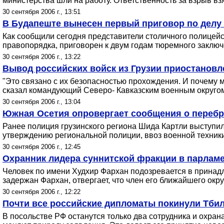
министерства шли на работу. Ответственность за взрыв вз
30 сентября 2006 г., 13:51
В Будапеште вынесен первый приговор по делу
Как сообщили сегодня представители столичного полицейс
правопорядка, приговорен к двум годам тюремного заклю
30 сентября 2006 г., 13:22
Вывод российских войск из Грузии приостановл
"Это связано с их безопасностью прохождения. И почему м
сказал командующий Северо- Кавказским военным округо
30 сентября 2006 г., 13:04
Южная Осетия опровергает сообщения о перебро
Ранее полиция грузинского региона Шида Картли выступил
утверждению региональной полиции, ввоз военной техники
30 сентября 2006 г., 12:45
Охранник лидера суннитской фракции в парламе
Человек по имени Худхир Фархан подозревается в принад
задержан Фархан, отвергает, что член его ближайшего окр
30 сентября 2006 г., 12:22
Почти все российские дипломаты покинули Тби
В посольстве РФ останутся только два сотрудника и охра