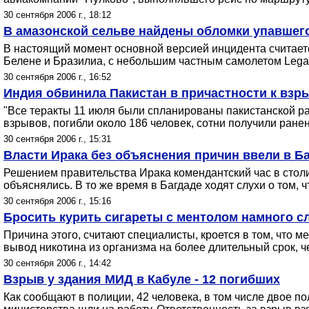
30 сентября 2006 г., 18:12
В амазонской сельве найдены обломки упавшего
В настоящий момент основной версией инцидента считает
Белене и Бразилиа, с небольшим частным самолетом Legac
30 сентября 2006 г., 16:52
Индия обвинила Пакистан в причастности к взр
"Все теракты 11 июля были спланированы пакистанской ра
взрывов, погибли около 186 человек, сотни получили ране
30 сентября 2006 г., 15:31
Власти Ирака без объяснения причин ввели в Б
Решением правительства Ирака комендантский час в стол
объяснялись. В то же время в Багдаде ходят слухи о том, 
30 сентября 2006 г., 15:16
Бросить курить сигареты с ментолом намного с
Причина этого, считают специалисты, кроется в том, что м
вывод никотина из организма на более длительный срок, ч
30 сентября 2006 г., 14:42
Взрыв у здания МИД в Кабуле - 12 погибших
Как сообщают в полиции, 42 человека, в том числе двое п