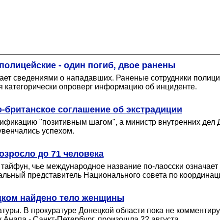
полицейские - один погиб, двое ранены
гает сведениями о нападавших. Раненые сотрудники полиц
я категорически опроверг информацию об инциденте.
-британское соглашение об экстрадиции
фикацию "позитивным шагом", а министр внутренних дел Д
увенчались успехом.
зросло до 71 человека
т тайфун, чье международное название по-лаосски означает
альный представитель Национального совета по координац
ецком найдено тело женщины
атуры. В прокуратуре Донецкой области пока не комментир
Анапа - Санкт-Петербург, произошла 22 августа.