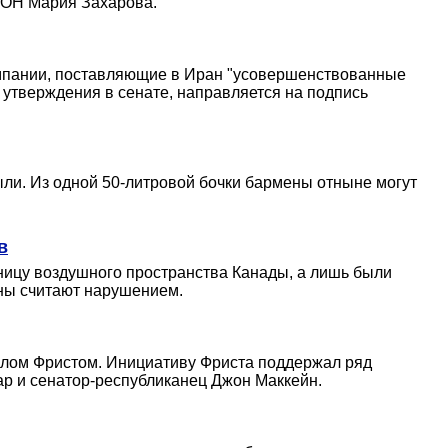
 ООН Мария Захарова.
компании, поставляющие в Иран "усовершенствованные
 утверждения в сенате, направляется на подпись
ыли. Из одной 50-литровой бочки бармены отныне могут
в
аницу воздушного пространства Канады, а лишь были
ны считают нарушением.
иллом Фристом. Инициативу Фриста поддержал ряд
ар и сенатор-республиканец Джон Маккейн.