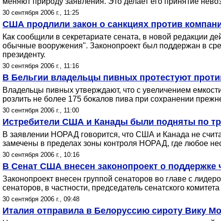
меняют природу заявления. Это делает его принятие нево
30 сентября 2006 г., 11:25
США продлили закон о санкциях против компан
Как сообщили в секретариате сената, в новой редакции 
обычные вооружения". Законопроект был поддержан в сред
президенту.
30 сентября 2006 г., 11:16
В Бельгии владельцы пивных протестуют проти
Владельцы пивных утверждают, что с увеличением емкости 
розлить не более 175 бокалов пива при сохранении преж
30 сентября 2006 г., 11:00
Истребители США и Канады были подняты по тр
В заявлении НОРАД говорится, что США и Канада не счита
замечены в пределах зоны контроля НОРАД, где любое не
30 сентября 2006 г., 10:16
В Сенат США внесен законопроект о поддержке 
Законопроект внесен группой сенаторов во главе с лиде
сенаторов, в частности, председатель сенатского комите
30 сентября 2006 г., 09:48
Италия отправила в Белоруссию сироту Вику М