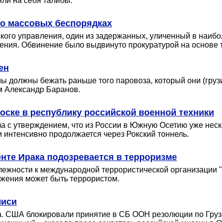
яли на себя талибы.
 о массовых беспорядках
кого управления, один из задержанных, уличенный в наиб
чения. Обвинение было выдвинуто прокуратурой на основе 
ен
ы должны бежать раньше того паровоза, который они (груз
м Александр Баранов.
ске в республику российской военной техники
а с утверждением, что из России в Южную Осетию уже неск
 интенсивно продолжается через Рокский тоннель.
нте Ирака подозревается в терроризме
лежности к международной террористической организации "
ужения может быть террористом.
лиси
на. США блокировали принятие в СБ ООН резолюции по Гру