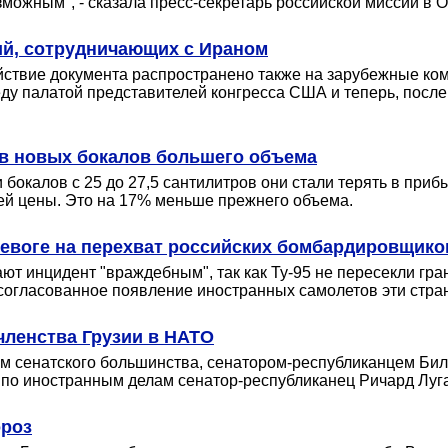
зможным", - сказала пресс-секретарь российской миссии в
ий, сотрудничающих с Ираном
действие документа распространено также на зарубежные 
у палатой представителей конгресса США и теперь, после
в новых бокалов большего объема
бокалов с 25 до 27,5 сантилитров они стали терять в приб
ней цены. Это на 17% меньше прежнего объема.
евоге на перехват российских бомбардировщико
ют инцидент "враждебным", так как Ту-95 не пересекли гр
согласованное появление иностранных самолетов эти стра
членства Грузии в НАТО
ром сенатского большинства, сенатором-республиканцем Б
та по иностранным делам сенатор-республиканец Ричард Луг
ороз