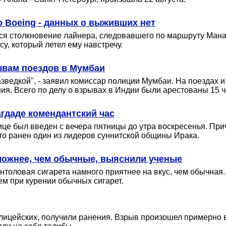
 Boeing - данных о выживших нет
ся столкновение лайнера, следовавшего по маршруту Мана
y, который летел ему навстречу.
ывам поездов в Мумбаи
зведкой", - заявил комиссар полиции Мумбаи. На поездах 
ния. Всего по делу о взрывах в Индии были арестованы 15 ч
агдаде комендантский час
ице был введен с вечера пятницы до утра воскресенья. Пр
что ранен один из лидеров суннитской общины Ирака.
ложнее, чем обычные, выяснили ученые
ентоловая сигарета намного приятнее на вкус, чем обычная.
ем при курении обычных сигарет.
олицейских, получили ранения. Взрыв произошел примерно 